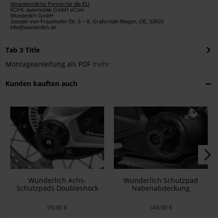
Verantwortliche Person für die EU
KOHL automobile GmbH eCom
Wunderlich GmbH
Joseph-von-Fraunhofer-Str. 6 – 8, Grafschaft-Ringen, DE, 53501
info@wunderlich.de
Tab 3 Title
Montageanleitung als PDF
mehr
Kunden kauften auch
Wunderlich Achs-
Wunderlich Schutzpad
Schutzpads Doubleshock
Nabenabdeckung
Vorne Schwarz K50/51 K52
K08/09
99,90 €
149,90 €