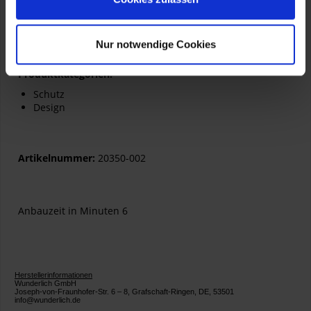
Kleine Serien. Von Hand gemacht.
60 Tage Rückgaberecht
5 Jahre Garantie
Nur notwendige Cookies
Made in Germany
Produktkategorien:
Schutz
Design
Artikelnummer:
20350-002
Anbauzeit in Minuten 6
Herstellerinformationen
Wunderlich GmbH
Joseph-von-Fraunhofer-Str. 6 – 8, Grafschaft-Ringen, DE, 53501
info@wunderlich.de