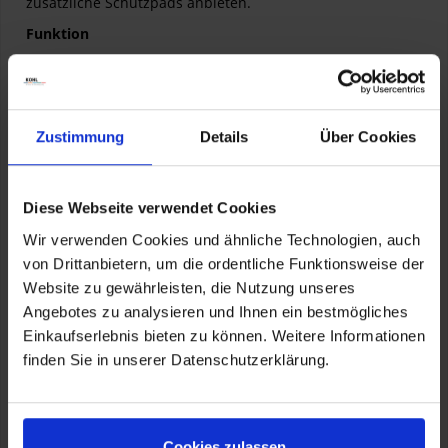
zusätzliche Schutzpads anbieten.
Funktion
Effektiver, doppelter Schutz gegen Schlag- und
Schleifschäden an Schwinge, Radachse und
Endantrieb des Kardans
Im Rennsport erprobt
Zustimmung
Details
Über Cookies
Der progressive, zunehmenden Reibwiderstand
verkürzt bei längerem Fahrbahnkontakt die
Gleitphase zeitlich und räumlich
Ideale Kombination zu Schutzbügelsystemen und -
Diese Webseite verwendet Cookies
Pads, da sich das Fahrzeug in der „Gleitphase“
zusätzlich über die Achs-Schutzpads abstützt
Wir verwenden Cookies und ähnliche Technologien, auch
Einfache, sichere und schnelle Montage.
von Drittanbietern, um die ordentliche Funktionsweise der
Komplett mit Einbausatz
Website zu gewährleisten, die Nutzung unseres
Technische Daten:
Angebotes zu analysieren und Ihnen ein bestmögliches
Einkaufserlebnis bieten zu können. Weitere Informationen
Werkstoff: Hochbelastbarer Spezial-Kunstsoff,
schlag/stoßabsorbierend, durch die
finden Sie in unserer Datenschutzerklärung.
Bauteilgeometrie bestimmter Reibwiderstand
Besonderheiten
Wunderlich Design. Funktional und integriert.
Cookies zulassen