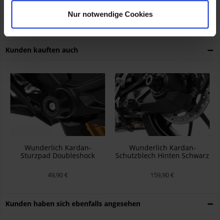
Nur notwendige Cookies
Tab 3 Title
Montageanleitung als PDF
mehr
Kunden kauften auch
Wunderlich Kardan-
Wunderlich Kardan-
Sturzpad Doubleshock
Schutzblech Hinten Schwarz
Hinten Schwarz
49,90 €
159,90 €
Kunden haben sich ebenfalls angesehen