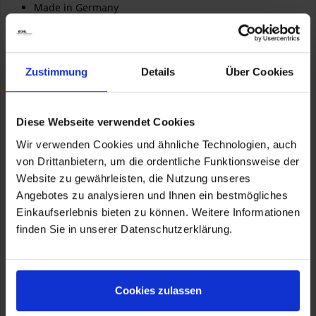
Made in Germany
5 Jahre Garantie
Abdeckstopfen für die
Tankschutzbügel
sind optional
erhältlich.
Zustimmung
Details
Über Cookies
Artikelnummer:
42742-102
Diese Webseite verwendet Cookies
Wir verwenden Cookies und ähnliche Technologien, auch
von Drittanbietern, um die ordentliche Funktionsweise der
Anbauzeit in Minuten 6
Website zu gewährleisten, die Nutzung unseres
Angebotes zu analysieren und Ihnen ein bestmögliches
Einkaufserlebnis bieten zu können. Weitere Informationen
finden Sie in unserer Datenschutzerklärung.
Herstellerinformationen
Wunderlich GmbH
Joseph-von-Fraunhofer-Str. 6 – 8, Grafschaft-Ringen, DE, 53501
info@wunderlich.de
Verantwortliche Person für die EU
KOHL automobile GmbH eCom
Cookies zulassen
Wunderlich GmbH
Joseph-von-Fraunhofer-Str. 6 – 8, Grafschaft-Ringen, DE, 53501
info@wunderlich.de