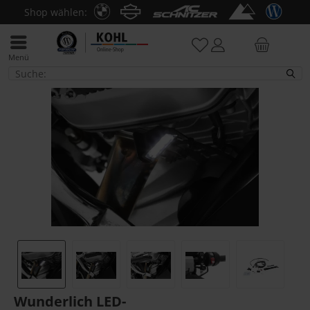
Shop wählen:
Menü
R 1200 R LC
Wunderlich LED-