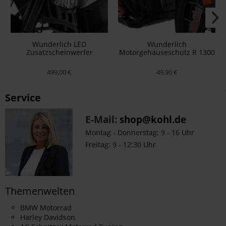
Wunderlich LED
Wunderlich
Zusatzscheinwerfer
Motorgehäuseschutz R 1300
MICROFLOOTER 3.0 - für
- schwarz
Schutzbügelmontage -
499,00 €
49,90 €
schwarz
Service
E-Mail:
shop@kohl.de
Montag - Donnerstag: 9 - 16 Uhr
Freitag: 9 - 12:30 Uhr
Themenwelten
BMW Motorrad
Harley Davidson