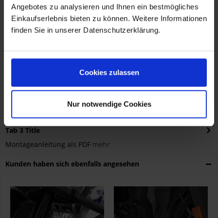
Angebotes zu analysieren und Ihnen ein bestmögliches
Einkaufserlebnis bieten zu können. Weitere Informationen
finden Sie in unserer Datenschutzerklärung.
Herstellerinformationen
Wunderlich GmbH
Joseph-von-Fraunhofer-Str. 6 – 8, Grafschaft-Ringen, DE, 53501
Cookies zulassen
info@wunderlich.de
Verantwortliche Person für die EU
KOHL automobile GmbH eCom
Wunderlich GmbH
Joseph-von-Fraunhofer-Str. 6 – 8, Grafschaft-Ringen, DE, 53501
Nur notwendige Cookies
info@wunderlich.de
Tab 3 Title
Montageanleitung als PDF
mehr
Kunden haben sich ebenfalls angesehen