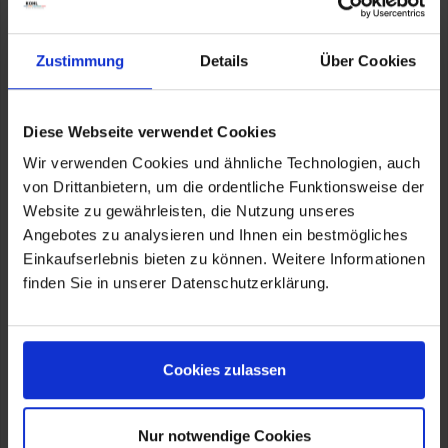
Bohrungswand gedrückt, der den Deckel bombensicher
fixiert.
Zustimmung
Details
Über Cookies
Technisch ist dies die einzig sinnvolle Befestigung.
Aufgrund der Herstellungstoleranzen kommt eine
Befestigung an den vorhandenen Gewinden nicht in Frage,
Diese Webseite verwendet Cookies
da der Deckel bei vielen Fahrzeugen dezentral sitzen
Wir verwenden Cookies und ähnliche Technologien, auch
würde.
von Drittanbietern, um die ordentliche Funktionsweise der
Die Fakten:
Website zu gewährleisten, die Nutzung unseres
Bestehend aus den Einzelartikeln: 4x 28780-001, 3x
Angebotes zu analysieren und Ihnen ein bestmögliches
28800-001, 1x 42741-001 u. 2x 34080-101
Einkaufserlebnis bieten zu können. Weitere Informationen
Satz (rechts und links).
finden Sie in unserer Datenschutzerklärung.
Dreck-/Oxidationsnester werden verschlossen.
Optische Aufwertung.
Aus dem vollen Aluminium gedreht und gefräst.
Hochwertig eloxiert. Hart-Eloxal in silber.
Einfache, schnelle Montage.
Cookies zulassen
Made in Germany.
5 Jahre Garantie.
Nur notwendige Cookies