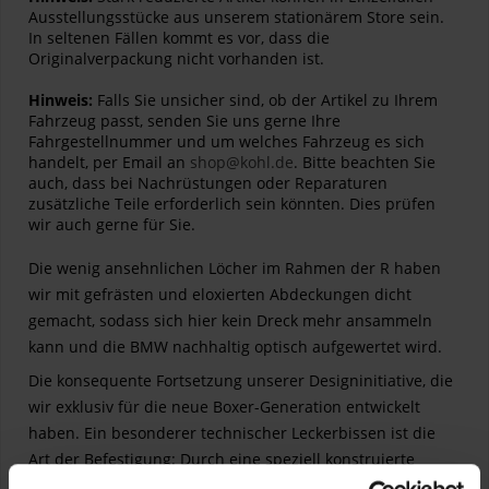
Ausstellungsstücke aus unserem stationärem Store sein.
In seltenen Fällen kommt es vor, dass die
Originalverpackung nicht vorhanden ist.
Hinweis:
Falls Sie unsicher sind, ob der Artikel zu Ihrem
Fahrzeug passt, senden Sie uns gerne Ihre
Fahrgestellnummer und um welches Fahrzeug es sich
handelt, per Email an
shop@kohl.de
. Bitte beachten Sie
auch, dass bei Nachrüstungen oder Reparaturen
zusätzliche Teile erforderlich sein könnten. Dies prüfen
wir auch gerne für Sie.
Die wenig ansehnlichen Löcher im Rahmen der R haben
wir mit gefrästen und eloxierten Abdeckungen dicht
gemacht, sodass sich hier kein Dreck mehr ansammeln
kann und die BMW nachhaltig optisch aufgewertet wird.
Die konsequente Fortsetzung unserer Designinitiative, die
wir exklusiv für die neue Boxer-Generation entwickelt
haben. Ein besonderer technischer Leckerbissen ist die
Art der Befestigung: Durch eine speziell konstruierte
Madenschraube wird im Inneren ein O-Ring gegen die