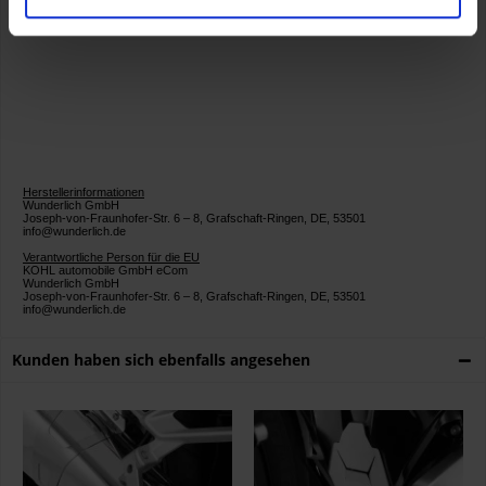
Artikelnummer:
42744-001
Herstellerinformationen
Wunderlich GmbH
Joseph-von-Fraunhofer-Str. 6 – 8, Grafschaft-Ringen, DE, 53501
info@wunderlich.de
Verantwortliche Person für die EU
KOHL automobile GmbH eCom
Wunderlich GmbH
Joseph-von-Fraunhofer-Str. 6 – 8, Grafschaft-Ringen, DE, 53501
info@wunderlich.de
Kunden haben sich ebenfalls angesehen