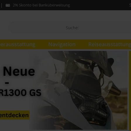
2% Skonto bei Banküberweisung
erausstattung
Navigation
Reiseausstattun