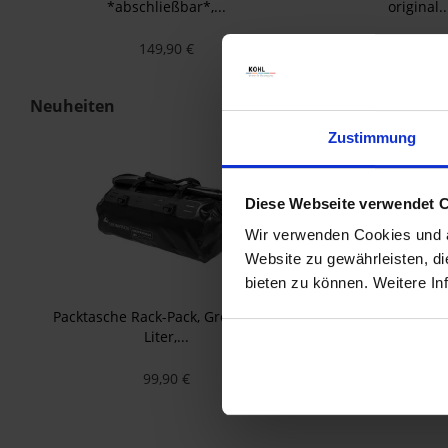
*abschließbar*,...
original..
149,90 €
37,90 €
Neuheiten
Zustimmung
Diese Webseite verwendet 
Wir verwenden Cookies und äh
Website zu gewährleisten, d
bieten zu können. Weitere In
Packtasche Rack-Pack, Größe L, 49
Windschild, L, getö
Liter,...
R1250GS/ R125
99,90 €
159,90 €