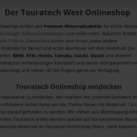
Der Touratech West Onlineshop
ochwertige Artikel und
Premium Motorradzubehör
für echte Abent
turzbügel
,
Fahrerausstattungen
und vieles mehr. Natürlich findest
yle T-Shirts
,
Compañero Jacken
und
Hosen
, sowie andere
e Produkte für Reisen und echte Abenteuer mit dem Motorrad. Die
arken:
BMW, KTM, Honda, Yamaha, Suzuki, Ducati
und anderer
 härtesten Anforderungen konzipiert und lassen dich garantiert ni
h überzeugt und stehen Dir bei Fragen gerne zur Verfügung.
Touratech Onlineshop entdecken
rradzubehör zu entdecken. Wir möchten mit unserem Sortiment i
verschiedene Artikel Rund um das Thema Reisen mit Motorrad.
Tas
nur darauf gefunden zu werden. Wir stehen aus Überzeugung hinte
erden. Touratech Artikel werden speziell auf die bestimmten Baure
rsönliches Motorrad im Touratech Onlineshop filtern, somit bekomm