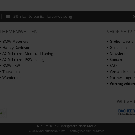
2% Skonto bei Banküberweisung
THEMENWELTEN
SHOP SERVI
BMW Motorrad
Größentabelle
Harley Davidson
Gutscheine
AC Schnitzer Motorrad Tuning
Newsletter
AC Schnitzer PKW Tuning
Kontakt
BMW PKW
FAQ
Touratech
Versandkosten
Wunderlich
Partnerprogr
Vertrag wider
WIR VE
Alle Preise inkl. der gesetzlichen MwSt.
© 2026 Kohl automobile GmbH - Vertragshändler Touratech