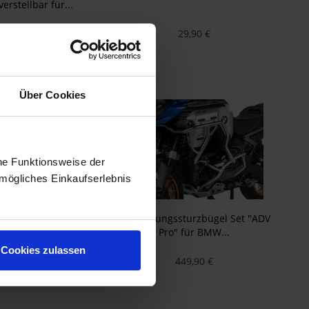
erstellbar für...
39,90 €
29,90 €
Über Cookies
he Funktionsweise der
mögliches Einkaufserlebnis
ssturzbügel Set "ADV
Verkleidungssturzbügel Set "ADV
" für BMW...
Pro" für BMW...
Cookies zulassen
449,90 €
449,90 €