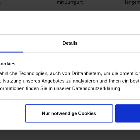
.
mit Zurrgurt
längenv
29,90 €
Details
Cookies
nliche Technologien, auch von Drittanbietern, um die ordentlic
ie Nutzung unseres Angebotes zu analysieren und Ihnen ein best
formationen finden Sie in unserer Datenschutzerklärung.
nt, für BMW
Komfortsitzbank einteilig Fresh
Verkleidung
0GS...
Touch, für...
Pro
Nur notwendige Cookies
499,00 €