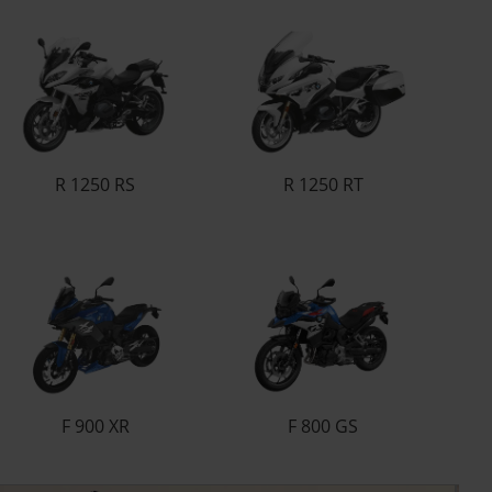
R 1250 RS
R 1250 RT
F 900 XR
F 800 GS