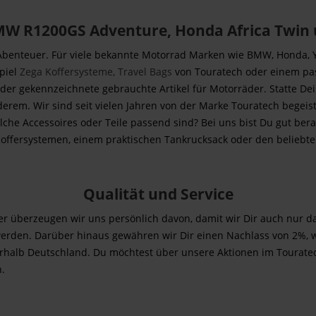
 BMW R1200GS Adventure, Honda Africa Twin 
d Abenteuer. Für viele bekannte Motorrad Marken wie BMW, Honda,
piel
Zega Koffersysteme,
Travel Bags
von Touratech oder einem p
oder gekennzeichnete gebrauchte Artikel für Motorräder. Statte D
rem. Wir sind seit vielen Jahren von der Marke Touratech begeist
he Accessoires oder Teile passend sind? Bei uns bist Du gut ber
ffersystemen, einem praktischen Tankrucksack oder den beliebten
Qualität und Service
aher überzeugen wir uns persönlich davon, damit wir Dir auch nur 
rden. Darüber hinaus gewähren wir Dir einen Nachlass von 2%, we
nnerhalb Deutschland. Du möchtest über unsere Aktionen im Toura
n.