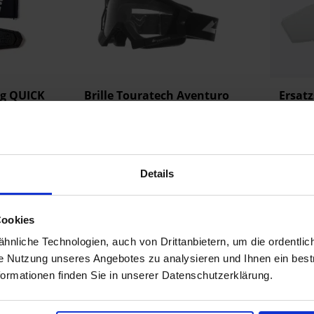
ng QUICK
Brille Touratech Aventuro
Ersatz
rohelm,
Carbon mit
Bril
Touratechband, schwarz
79,90 €
erken
Vergleichen
Merken
Ve
Details
t
Zum Produkt
Cookies
nliche Technologien, auch von Drittanbietern, um die ordentlic
ie Nutzung unseres Angebotes zu analysieren und Ihnen ein best
formationen finden Sie in unserer Datenschutzerklärung.