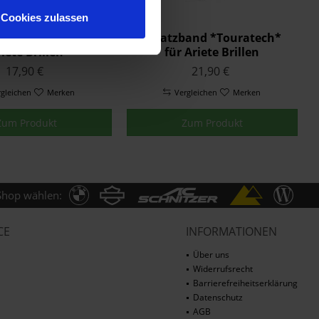
Cookies zulassen
scheibe klar für
Ersatzband *Touratech*
iete Brillen
für Ariete Brillen
17,90 €
21,90 €
rgleichen
Merken
Vergleichen
Merken
Zum Produkt
Zum Produkt
Shop wählen:
CE
INFORMATIONEN
Über uns
Widerrufsrecht
Barrierefreiheitserklärung
Datenschutz
AGB