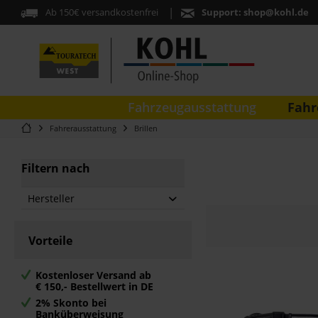
Ab 150€ versandkostenfrei
Support:
shop@kohl.de
Fahr
Fahrzeugausstattung
Fahrerausstattung
Brillen
Filtern nach
Hersteller
Touratech
Vorteile
Kostenloser Versand ab
€ 150,- Bestellwert in DE
2% Skonto bei
Banküberweisung