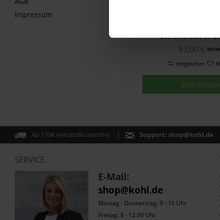
AGB
Impressum
Brille Touratech 
8K mit klarer S
83,00 €
89,90
Vergleichen
M
Zum Produk
Ab 150€ versandkostenfrei
Support:
shop@kohl.de
SERVICE
E-Mail:
shop@kohl.de
Montag - Donnerstag: 9 - 16 Uhr
Freitag: 9 - 12:30 Uhr