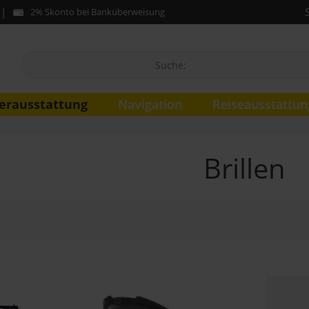
2% Skonto bei Banküberweisung
erausstattung
Navigation
Reiseausstattun
Brillen