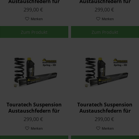
Austauschfedern für
Austauschfedern für
BMW S 1000 XR (mit ESA)
BMW F 800 GS (BIGTANK)
299,00 €
299,00 €
2015 - 2019
2008 - 2012
Merken
Merken
Zum Produkt
Zum Produkt
Touratech Suspension
Touratech Suspension
Austauschfedern für
Austauschfedern für
BMW F 800 GS (nur mit
BMW F 900 XR ESA 2020 -
299,00 €
299,00 €
Original
Werkstieferlegung) 2013
Merken
Merken
- 20