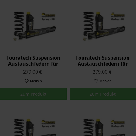
Touratech Suspension
Touratech Suspension
Austauschfedern für
Austauschfedern für
Yamaha YZF 600 R6 2003
Yamaha YZF 600 R6 2008
279,00 €
279,00 €
- 2004
- 2015
Merken
Merken
Zum Produkt
Zum Produkt