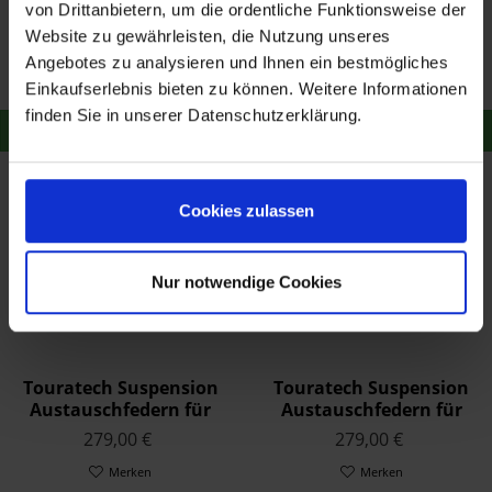
Touratech Suspension
Touratech Suspension
von Drittanbietern, um die ordentliche Funktionsweise der
Austauschfedern für
Austauschfedern für
Website zu gewährleisten, die Nutzung unseres
Yamaha YZF 600 R6 2006
Yamaha YZF 600 R6 2005
279,00 €
279,00 €
Angebotes zu analysieren und Ihnen ein bestmögliches
- 2007
-
Merken
Merken
Einkaufserlebnis bieten zu können. Weitere Informationen
finden Sie in unserer Datenschutzerklärung.
Zum Produkt
Zum Produkt
Cookies zulassen
Nur notwendige Cookies
Touratech Suspension
Touratech Suspension
Austauschfedern für
Austauschfedern für
Yamaha YZF 600
Yamaha YZF 750 R 1993 -
279,00 €
279,00 €
THUNDERCAT 2001 -
Merken
Merken