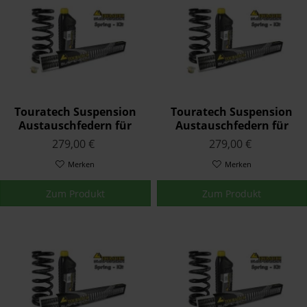
Touratech Suspension
Touratech Suspension
Austauschfedern für
Austauschfedern für
Yamaha YZF 750 SP 1993
Yamaha YZF 750 R 1994 -
279,00 €
279,00 €
-
Merken
Merken
Zum Produkt
Zum Produkt