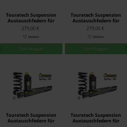
Touratech Suspension
Touratech Suspension
Austauschfedern für
Austauschfedern für
Yamaha TRX 850 JAPAN
Yamaha XJ-6 2008 - 2015
279,00 €
279,00 €
1995 -
Merken
Merken
Zum Produkt
Zum Produkt
Touratech Suspension
Touratech Suspension
Austauschfedern für
Austauschfedern für
Yamaha TRX 850
Yamaha XT 600 Z