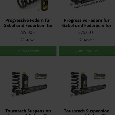
Progressive Federn für
Progressive Federn für
Gabel und Federbein für
Gabel und Federbein für
BMW R12 G/S (2025-),
Suzuki V-Strom 650/XT
299,00 €
279,00 €
Austauschfedern
ab 2017
Merken
Austauschfedern
Merken
Zum Produkt
Zum Produkt
Touratech Suspension
Touratech Suspension