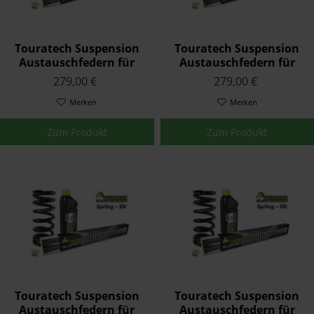
Touratech Suspension
Touratech Suspension
Austauschfedern für
Austauschfedern für
Yamaha YZF 750 SP 1993
Triumph SPRINT RS 1999
279,00 €
279,00 €
-
- 2004
Merken
Merken
Zum Produkt
Zum Produkt
Touratech Suspension
Touratech Suspension
Austauschfedern für
Austauschfedern für