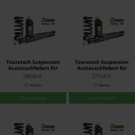
Touratech Suspension
Touratech Suspension
Austauschfedern für
Austauschfedern für
Triumph TIGER 955
Triumph TIGER 900 1999
299,00 €
279,00 €
(aluminium wheels)
- 2000
2005 - 2006
Merken
Merken
Zum Produkt
Zum Produkt