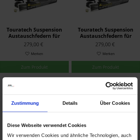
Touratech Suspension
Touratech Suspension
Austauschfedern für
Austauschfedern für
Yamaha YZF 1000 R1
Yamaha YZF 600 R6 2017
279,00 €
279,00 €
2015 - 2020
- 2020
Merken
Merken
Zum Produkt
Zum Produkt
Zustimmung
Details
Über Cookies
Diese Webseite verwendet Cookies
Wir verwenden Cookies und ähnliche Technologien, auch