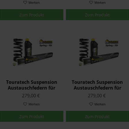
Merken
Merken
Zum Produkt
Zum Produkt
Touratech Suspension
Touratech Suspension
Austauschfedern für
Austauschfedern für
Yamaha YZF 1000 R1
Yamaha YZF 1000 R1
279,00 €
279,00 €
2002 - 2003
2009 - 2014
Merken
Merken
Zum Produkt
Zum Produkt