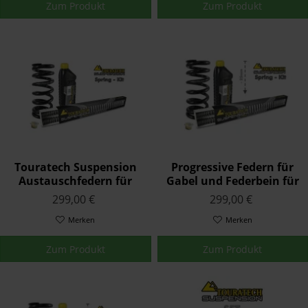
Zum Produkt
Zum Produkt
Touratech Suspension
Progressive Federn für
Austauschfedern für
Gabel und Federbein für
BMW F 900 R ESA 2020 -
BMW F900GS mit
299,00 €
299,00 €
Enduro-Paket Pro
Merken
Merken
Zum Produkt
Zum Produkt