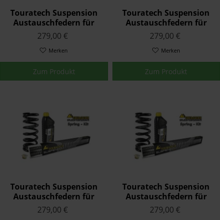
Touratech Suspension
Touratech Suspension
Austauschfedern für
Austauschfedern für
Yamaha XT 660 ZA
Yamaha YZF 1000 R1
279,00 €
279,00 €
TENERE ABS 2011 - 2015
1998 - 2001
Merken
Merken
Zum Produkt
Zum Produkt
Touratech Suspension
Touratech Suspension
Austauschfedern für
Austauschfedern für
Yamaha YZF 1000 R1
Yamaha YZF 600 R6 1999
279,00 €
279,00 €
2007 - 2008
- 2002