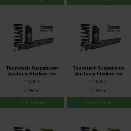
Touratech Suspension
Touratech Suspension
Austauschfedern für
Austauschfedern für
Triumph SPRINT ST 2000
Triumph SPRINT ST 1050
279,00 €
279,00 €
- 2004
(auch GT Modell) 2005 -
Merken
2010
Merken
Zum Produkt
Zum Produkt