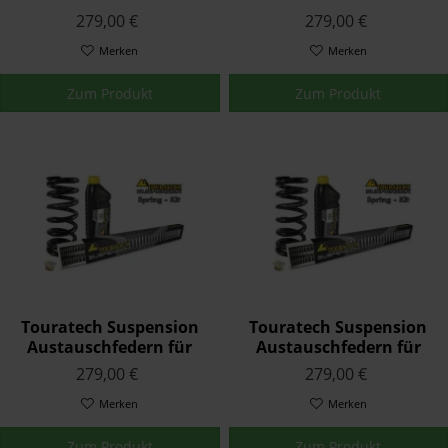
Triumph SPEED TRIPLE
Triumph SPEED TRIPLE
279,00 €
279,00 €
1996 - 2004
1050 2011 - 2016
Merken
Merken
Zum Produkt
Zum Produkt
Touratech Suspension
Touratech Suspension
Austauschfedern für
Austauschfedern für
Triumph SPEED TRIPLE
Triumph SPRINT ST 2000
279,00 €
279,00 €
1050 2005 - 2010
- 2004
Merken
Merken
Zum Produkt
Zum Produkt