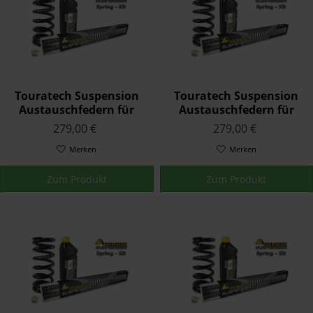
Touratech Suspension
Touratech Suspension
Austauschfedern für
Austauschfedern für
Triumph STREET TRIPLE
Triumph STREET TRIPLE
279,00 €
279,00 €
R 2013 - 2016
RS (765) 2017 - 2020
Merken
Merken
Zum Produkt
Zum Produkt