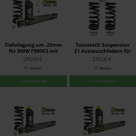
Tieferlegung um -25mm
Touratech Suspension
für BMW F900GS mit
E1 Austauschfedern für
Enduro-Paket Pro,
BMW R 1200 S (Öhlins
299,00 €
239,00 €
Austauschfedern
Federbein) 2005 -
Merken
Merken
Zum Produkt
Zum Produkt