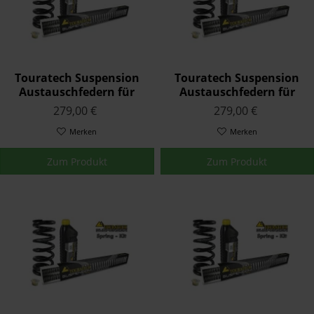
Touratech Suspension
Touratech Suspension
Austauschfedern für
Austauschfedern für
Triumph TIGER 900 1998
Triumph TIGER 900 1991
279,00 €
279,00 €
-
- 1997
Merken
Merken
Zum Produkt
Zum Produkt