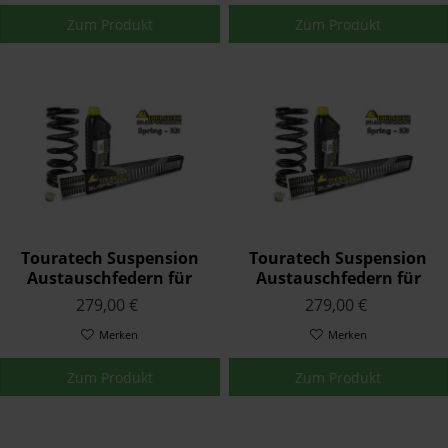
Zum Produkt
Zum Produkt
Touratech Suspension
Touratech Suspension
Austauschfedern für
Austauschfedern für
Yamaha YZF 600
Yamaha YZF 600
279,00 €
279,00 €
THUNDERCAT 1994 - 2001
THUNDERCAT 1995 - 2001
Merken
Merken
Zum Produkt
Zum Produkt