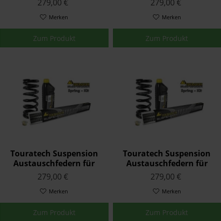
279,00 €
279,00 €
EUROPE 1996 - 1999
(Tenere) 1988 - 1990
Merken
Merken
Zum Produkt
Zum Produkt
Touratech Suspension
Touratech Suspension
Austauschfedern für
Austauschfedern für
Yamaha XJ 900 S
Yamaha XJ 900 S
279,00 €
279,00 €
DIVERSION 1994 - 1995
DIVERSION 1996 - 2002
Merken
Merken
Zum Produkt
Zum Produkt