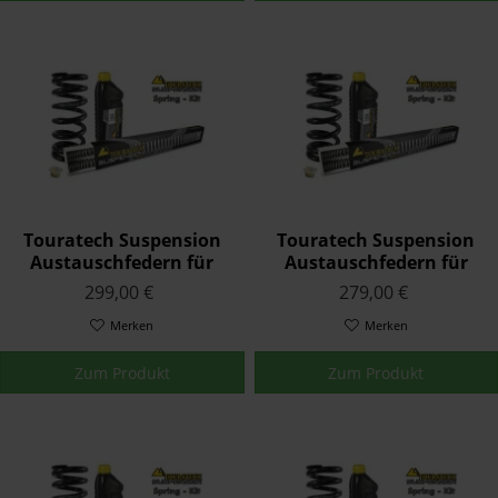
Touratech Suspension
Touratech Suspension
Austauschfedern für
Austauschfedern für
Yamaha XTZ 750 SUPER
Yamaha YZF 1000 /
299,00 €
279,00 €
TENERE 1989 - 1996
THUNDERACE 1996 - 2002
Merken
Merken
Zum Produkt
Zum Produkt