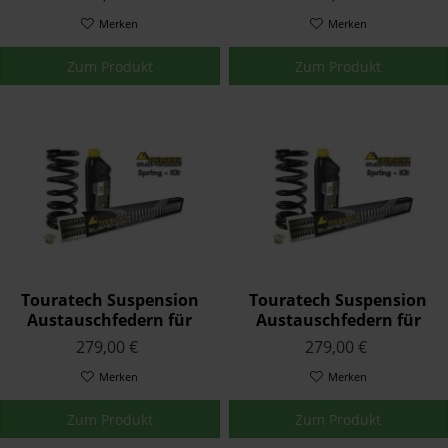
XRx 2018 - 2019
(nur mit Original
Merken
Werkstieferlegung)
Merken
Zum Produkt
Zum Produkt
Touratech Suspension
Touratech Suspension
Austauschfedern für
Austauschfedern für
Triumph STREET TRIPLE
Triumph THUNDERBIRD
279,00 €
279,00 €
S (765) 2017 - 2020
1995 - 2001
Merken
Merken
Zum Produkt
Zum Produkt