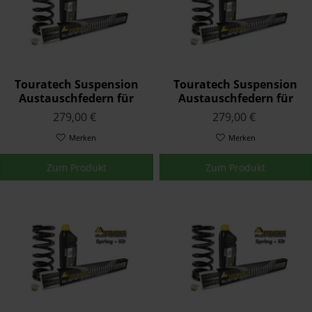
Touratech Suspension
Touratech Suspension
Austauschfedern für
Austauschfedern für
Yamaha XT 660 X 2004 -
Yamaha YZF 1000 R1
279,00 €
279,00 €
2014
2004 - 2006
Merken
Merken
Zum Produkt
Zum Produkt