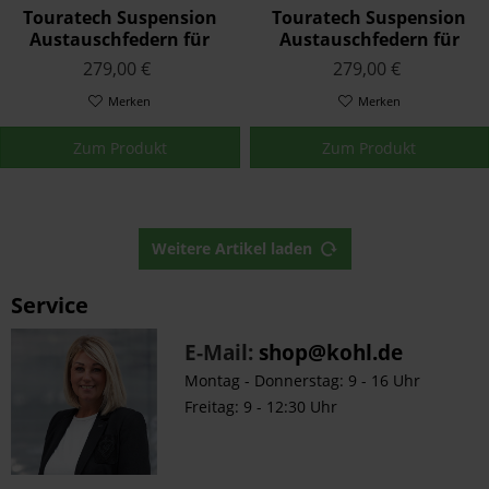
Touratech Suspension
Touratech Suspension
Austauschfedern für
Austauschfedern für
Triumph TIGER SPORT
Triumph TRIDENT 750
279,00 €
279,00 €
1050 2017 - 2020
1991 -
Merken
Merken
Zum Produkt
Zum Produkt
Weitere Artikel laden
Service
E-Mail:
shop@kohl.de
Montag - Donnerstag: 9 - 16 Uhr
Freitag: 9 - 12:30 Uhr