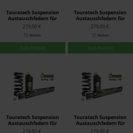
Touratech Suspension
Touratech Suspension
Austauschfedern für
Austauschfedern für
Triumph STREET TRIPLE
Triumph STREET TRIPLE
279,00 €
279,00 €
R (765) 2017 - 2020
R 2009 - 2012
Merken
Merken
Zum Produkt
Zum Produkt
Touratech Suspension
Touratech Suspension
Austauschfedern für
Austauschfedern für
Triumph TIGER 800 XR /
Triumph TIGER 800 XRx
279,00 €
279,00 €