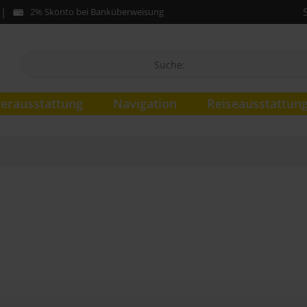
2% Skonto bei Banküberweisung
erausstattung
Navigation
Reiseausstattun