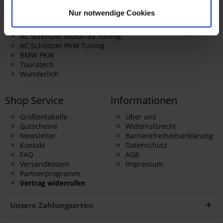
Themenwelten
Nur notwendige Cookies
BMW Motorrad
Harley Davidson
AC Schnitzer Motorrad Tuning
AC Schnitzer PKW Tuning
BMW PKW
Touratech
Wunderlich
Shop Service
Informationen
Größentabelle
Über uns
Gutscheine
Widerrufsrecht
Newsletter
Barrierefreiheitserklärung
Kontakt
Datenschutz
FAQ
AGB
Versandkosten
Impressum
Partnerprogramm
Vertrag widerrufen
Unsere Zahlungsarten