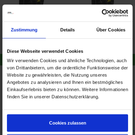
Kulturtasche Touratech
Kulturtasche Touratech
TRAVEL
TOUR
Zustimmung
Details
Über Cookies
49,90 €
44,90 €
Merken
Merken
Diese Webseite verwendet Cookies
Zum Produkt
Zum Produkt
Wir verwenden Cookies und ähnliche Technologien, auch
von Drittanbietern, um die ordentliche Funktionsweise der
Website zu gewährleisten, die Nutzung unseres
Service
Angebotes zu analysieren und Ihnen ein bestmögliches
Einkaufserlebnis bieten zu können. Weitere Informationen
E-Mail:
shop@kohl.de
finden Sie in unserer Datenschutzerklärung.
Montag - Donnerstag: 9 - 16 Uhr
Freitag: 9 - 12:30 Uhr
Cookies zulassen