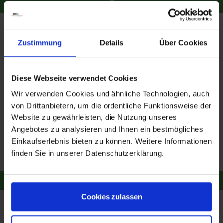
Zum Produkt
Zum Produkt
Zustimmung
Details
Über Cookies
Diese Webseite verwendet Cookies
Wir verwenden Cookies und ähnliche Technologien, auch
von Drittanbietern, um die ordentliche Funktionsweise der
Website zu gewährleisten, die Nutzung unseres
Bremshebelverbreiterung
Bremshebel klappbar
Angebotes zu analysieren und Ihnen ein bestmögliches
BMW F800GS/ F700GS/
Anbaukit für KTM 1050
F650GS (Twin)
Adventure/ 1090
Einkaufserlebnis bieten zu können. Weitere Informationen
44,90 €
64,90 €
Adventure/ 1290 Super
finden Sie in unserer Datenschutzerklärung.
Merken
Adventure/ 1190 Adve
Merken
Zum Produkt
Zum Produkt
Cookies zulassen