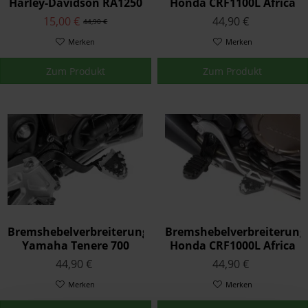
Harley-Davidson RA1250
Honda CRF1100L Africa
Pan America
Twin/ CRF1100L
15,00 €
44,90 €
44,90 €
Adventure Sports
Merken
Merken
Zum Produkt
Zum Produkt
Bremshebelverbreiterung
Bremshebelverbreiterung
Yamaha Tenere 700
Honda CRF1000L Africa
Twin/ CRF1000L
44,90 €
44,90 €
Adventure Sports
Merken
Merken