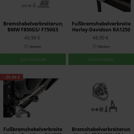
Bremshebelverbreiterung
Fußbremshebelverbreiter
BMW F850GS/ F750GS
Harley-Davidson RA1250
Pan America "Special"
44,90 €
44,90 €
Merken
Merken
Zum Produkt
Zum Produkt
- 29,90 €
Fußbremshebelverbreiterung
Bremshebelverbreiterung