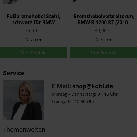
Fußbremshebel Stahl,
Bremshebelverbreiterung
schwarz für BMW
BMW R 1200 RT (2010-
R1200RT (2010-2013)
2013)
79,90 €
39,90 €
Merken
Merken
Zum Produkt
Zum Produkt
Service
E-Mail:
shop@kohl.de
Montag - Donnerstag: 9 - 16 Uhr
Freitag: 9 - 12:30 Uhr
Themenwelten