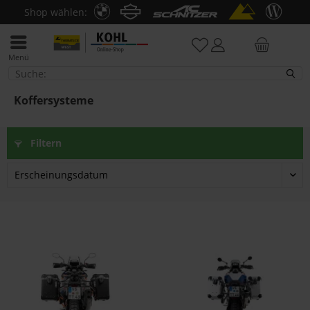
Shop wählen:
Menü
Koffersysteme
Koffersysteme
Filtern