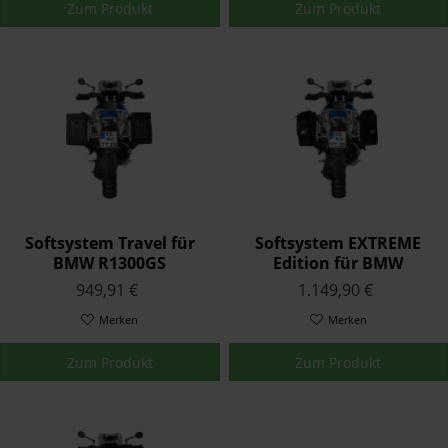
Zum Produkt
Zum Produkt
Softsystem Travel für
Softsystem EXTREME
BMW R1300GS
Edition für BMW
R1300GS
949,91 €
1.149,90 €
Merken
Merken
Zum Produkt
Zum Produkt