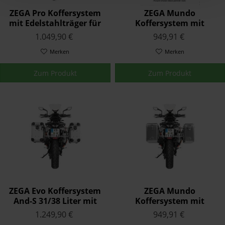
ZEGA Pro Koffersystem
ZEGA Mundo
mit Edelstahlträger für
Koffersystem mit
Honda CRF1000L Africa
Edelstahlträger für BMW
1.049,90 €
949,91 €
Twin bis '17
F800GS/F700GS/F650GS
Merken
(Twin)
Merken
Zum Produkt
Zum Produkt
ZEGA Evo Koffersystem
ZEGA Mundo
And-S 31/38 Liter mit
Koffersystem mit
Edelstahlträger für KTM
Edelstahlträger für KTM
1.249,90 €
949,91 €
790 Adventure / 790
790 Adventure / 790