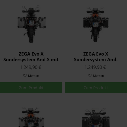
ZEGA Evo X
ZEGA Evo X
Sondersystem And-S mit
Sondersystem And-
Edelstahlträger KTM 790
Black mit
1.249,90 €
1.249,90 €
Adventure / 790
Edelstahlträger KTM
Adventure R
Merken
1050/1090/1190/Adventur
Merken
1290 Super Adven
Zum Produkt
Zum Produkt