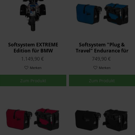
Softsystem EXTREME
Softsystem "Plug &
Edition für BMW
Travel" Endurance für
R1300GS
BMW Variosystem BMW
1.149,90 €
749,90 €
R1300GS
Merken
Merken
Zum Produkt
Zum Produkt