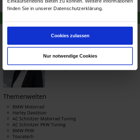
Einkaufserlebnis bieten zu können. Weitere Informationen
Merken
Merken
finden Sie in unserer Datenschutzerklärung.
Zum Produkt
Zum Produkt
Cookies zulassen
Service
E-Mail:
shop@kohl.de
Nur notwendige Cookies
Montag - Donnerstag: 9 - 16 Uhr
Freitag: 9 - 12:30 Uhr
Themenwelten
BMW Motorrad
Harley Davidson
AC Schnitzer Motorrad Tuning
AC Schnitzer PKW Tuning
BMW PKW
Touratech