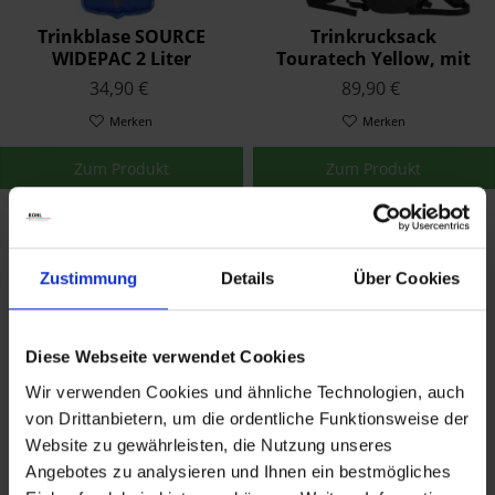
Trinkblase SOURCE
Trinkrucksack
WIDEPAC 2 Liter
Touratech Yellow, mit
Trinkblase
34,90 €
89,90 €
Merken
Merken
Zum Produkt
Zum Produkt
Zustimmung
Details
Über Cookies
Diese Webseite verwendet Cookies
Wir verwenden Cookies und ähnliche Technologien, auch
von Drittanbietern, um die ordentliche Funktionsweise der
Trinkrucksack
Trinkrucksack
Website zu gewährleisten, die Nutzung unseres
Touratech Black, ohne
Touratech Black, mit
Trinkblase
Trinkblase
Angebotes zu analysieren und Ihnen ein bestmögliches
59,90 €
89,90 €