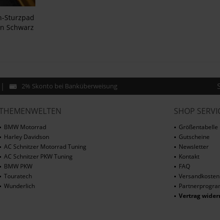
n-Sturzpad
en Schwarz
2% Skonto bei Banküberweisung
THEMENWELTEN
SHOP SERVI
BMW Motorrad
Größentabelle
Harley Davidson
Gutscheine
AC Schnitzer Motorrad Tuning
Newsletter
AC Schnitzer PKW Tuning
Kontakt
BMW PKW
FAQ
Touratech
Versandkosten
Wunderlich
Partnerprogr
Vertrag wider