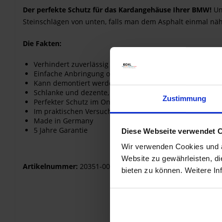
Der perfekte Schutz für das Kardangehäuse Ihrer BMW!
Un
Steinschlägen von unten, falls man dem Asphalt einmal nähe
Die Fakten:
Verhindert zuverlässig die Beschädigung des Leichtmet
Einfache Anbringung ohne Änderungen am Fahrzeug
Kann demontiert werden, ohne Spuren zu hinterlassen
Schlanke und dezente, dem Kardan angepasste Konstru
Zustimmung
Perfekter Schutz im On- und Offroad-Bereich
Im praktischen Versuch ausgiebig erprobt
Made in Germany
5 Jahre Garantie
Diese Webseite verwendet 
Wir verwenden Cookies und äh
Website zu gewährleisten, d
Artikelnummer:
20351-002
bieten zu können. Weitere In