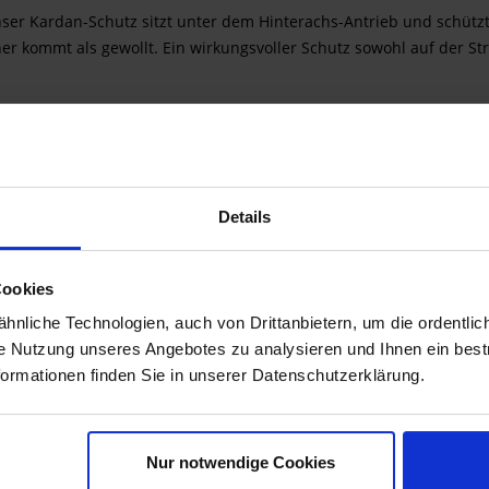
ser Kardan-Schutz sitzt unter dem Hinterachs-Antrieb und schüt
r kommt als gewollt. Ein wirkungsvoller Schutz sowohl auf der St
allgehäuses
ktion, dennoch hohe Wirkung
Details
Cookies
nliche Technologien, auch von Drittanbietern, um die ordentlic
ie Nutzung unseres Angebotes zu analysieren und Ihnen ein best
formationen finden Sie in unserer Datenschutzerklärung.
Nur notwendige Cookies