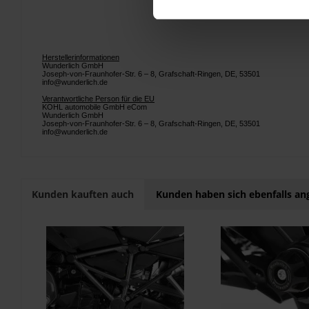
Herstellerinformationen
Wunderlich GmbH
Joseph-von-Fraunhofer-Str. 6 – 8, Grafschaft-Ringen, DE, 53501
info@wunderlich.de
Verantwortliche Person für die EU
KOHL automobile GmbH eCom
Wunderlich GmbH
Joseph-von-Fraunhofer-Str. 6 – 8, Grafschaft-Ringen, DE, 53501
info@wunderlich.de
Kunden kauften auch
Kunden haben sich ebenfalls a