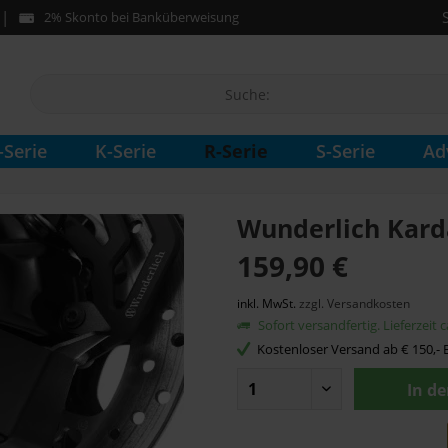
2% Skonto bei Banküberweisung
R-Serie
-Serie
K-Serie
S-Serie
Ad
Wunderlich Kard
159,90 €
inkl. MwSt.
zzgl. Versandkosten
Sofort versandfertig. Lieferzeit 
Kostenloser Versand ab € 150,- B
In d