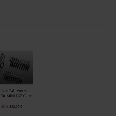
itzer Fahrwerks-
 für MINI F67 Cabrio
C, Cooper S, JCW
,30 €
362,00 €