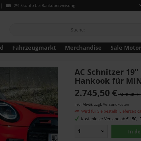
2% Skonto bei Banküberweisung
ad
Fahrzeugmarkt
Merchandise
Sale Moto
AC Schnitzer 19"
Hankook für MIN
2.745,50 €
2.890,00 €
inkl. MwSt.
zzgl. Versandkosten
Wird für Sie bestellt. Lieferzeit 
Kostenloser Versand ab € 150,- B
In d