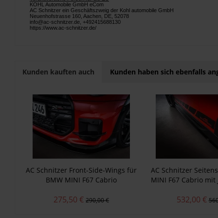
KOHL Automobile GmbH eCom
AC Schnitzer ein Geschäftszweig der Kohl automobile GmbH
Neuenhofstrasse 160, Aachen, DE, 52078
info@ac-schnitzer.de, +492415688130
https://www.ac-schnitzer.de/
Kunden kauften auch
Kunden haben sich ebenfalls a
AC Schnitzer Front-Side-Wings für
AC Schnitzer Seitens
BMW MINI F67 Cabrio
MINI F67 Cabrio mit
Works Tr
275,50 €
532,00 €
290,00 €
560