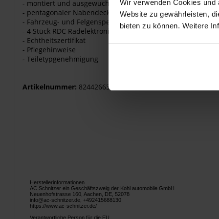
Wir verwenden Cookies und äh
- montiert und ausgewuchtet
- pentagonaler Nabendeckel mit AC Schnitzer Schriftzug
Website zu gewährleisten, d
- Fahrzeug- und Felgenspezifisches Montage- und Befestig
bieten zu können. Weitere In
- 4 Stück RDC Radelektronikmodul
- Echtheitszertifikat
- Pflegehinweise
- Teiletypgenehmigung
Artikelnummer:
82442663248
Herstellerinformationen
AC Schnitzer ein Geschäftszweig der Kohl automobile GmbH
Neuenhofstrasse 160, Aachen, DE, 52078
info@ac-schnitzer.de, +492415688130
https://www.ac-schnitzer.de/
Verantwortliche Person für die EU