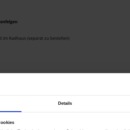
genfelgen
 im Radhaus (separat zu bestellen)
Details
Cookies