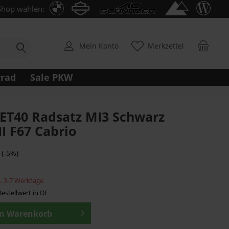
Shop wählen:
Mein Konto
Merkzettel
rrad
Sale PKW
 ET40 Radsatz MI3 Schwarz
I F67 Cabrio
(-5%)
ca. 3-7 Werktage
estellwert in DE
en
Warenkorb