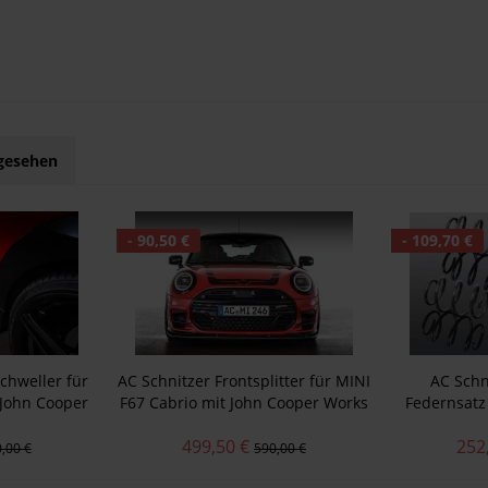
ngesehen
- 90,50 €
- 109,70 €
chweller für
AC Schnitzer Frontsplitter für MINI
AC Schn
 John Cooper
F67 Cabrio mit John Cooper Works
Federnsatz
im
Trim
Cooper 
499,50 €
252
,00 €
590,00 €