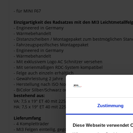
- für MINI F67
Einzigartigkeit des Radsatzes mit den MI3 Leichtmetallfel
- Engineered in Germany
- Wärmebehandelt
- Distanzscheiben / Montagepaket zum bestmöglichen Stand
- Fahrzeugspezifisches Montagepaket
- Engineered in Germany
- Wärmebehandelt
- Mit exklusivem Logo AC Schnitzer versehen
- Mit serienmäßigen RDC-System kompatibel
- Felge auch einzeln erhältlich
- Gewährleistung 2 Jahre
- Herstellung nach ISO Norm überwacht
- BiColor Silber/Schwarz oder schwarz glänzend
bestehend aus:
VA: 7,5 x 19" ET 40 mit 225/35 R 19
Zustimmung
HA: 7,5 x 19" ET 40 mit 225/35 R 19
Lieferumfang
- 4 Kompletträder
Diese Webseite verwendet 
- MI3 Felgen einteilig, gegossen in Schwarz