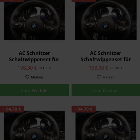
AC Schnitzer
AC Schnitzer
Schaltwippenset für
Schaltwippenset für
BMW 8er G16 Gran
BMW G14/G15
198,30 €
198,30 €
293,00 €
293,00 €
Coupé
Merken
Merken
Zum Produkt
Zum Produkt
- 94,70 €
- 94,70 €