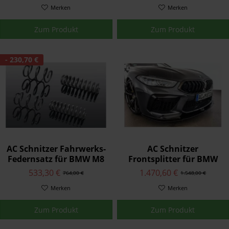
Merken
Merken
Zum Produkt
Zum Produkt
- 230,70 €
AC Schnitzer Fahrwerks-
AC Schnitzer
Federnsatz für BMW M8
Frontsplitter für BMW
F91 Cabriolet
M8 F91/F92
533,30 €
1.470,60 €
764,00 €
1.548,00 €
Merken
Merken
Zum Produkt
Zum Produkt