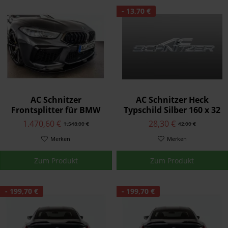
- 13,70 €
AC Schnitzer
AC Schnitzer Heck
Frontsplitter für BMW
Typschild Silber 160 x 32
M8 F93 Gran Coupé
mm für BMW
1.470,60 €
28,30 €
1.548,00 €
42,00 €
Merken
Merken
Zum Produkt
Zum Produkt
- 199,70 €
- 199,70 €