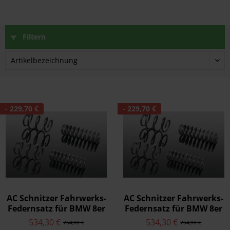
Filtern
- 229,70 €
- 229,70 €
AC Schnitzer Fahrwerks-
AC Schnitzer Fahrwerks-
Federnsatz für BMW 8er
Federnsatz für BMW 8er
Cabriolet G14
Coupé G15
534,30 €
534,30 €
764,00 €
764,00 €