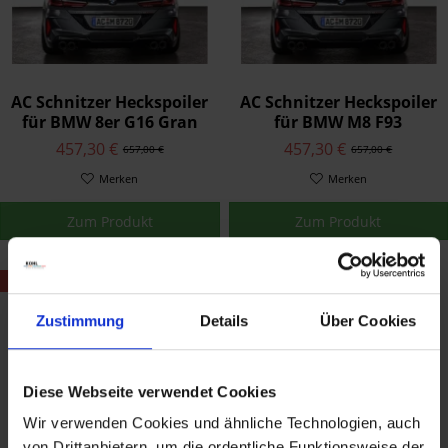
AC Schnitzer Heckspoiler
AC Schnitzer Heckspoiler
für BMW 8er G16 Gran
für BMW M8 F93
Coupé
457,30 €
457,30 €
657,00 €
657,00 €
Merken
Merken
Zum Produkt
Zum Produkt
- 3.273,70 €
Zustimmung
Details
Über Cookies
Diese Webseite verwendet Cookies
Wir verwenden Cookies und ähnliche Technologien, auch
von Drittanbietern, um die ordentliche Funktionsweise der