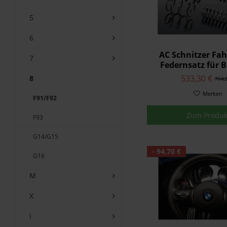
5
6
AC Schnitzer Fa
7
Federnsatz für
F91 Cabriol
533,30 €
8
764,
Merken
F91/F92
Zum Produk
F93
G14/G15
- 94,70 €
G16
M
X
i