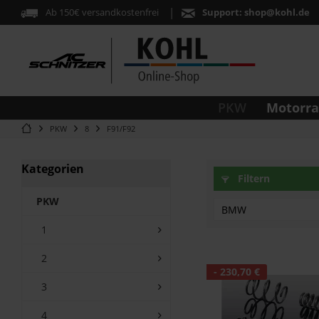
Ab 150€ versandkostenfrei
Support:
shop@kohl.de
Motorr
PKW
PKW
8
F91/F92
Kategorien
Filtern
PKW
BMW
1
M8 F91
2
M8 F92
- 230,70 €
3
4