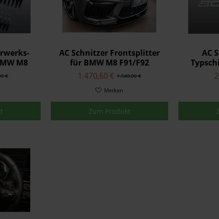
hrwerks-
AC Schnitzer Frontsplitter
AC S
 BMW M8
für BMW M8 F91/F92
Typschi
et
m
1.470,60 €
2
00 €
1.548,00 €
Merken
t
Zum Produkt