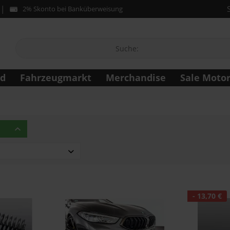
2% Skonto bei Banküberweisung
ad
Fahrzeugmarkt
Merchandise
Sale Moto
- 13,70 €