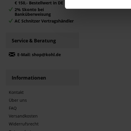
€ 150,- Bestellwert in DE
2% Skonto bei
Banküberweisung
AC Schnitzer Vertragshändler
Service & Beratung
E-Mail: shop@kohl.de
Informationen
Kontakt
Über uns
FAQ
Versandkosten
Widerrufsrecht