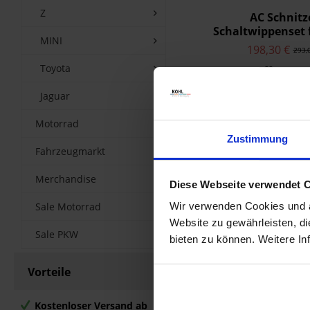
Z
AC Schnitz
Schaltwippenset
MINI
M8
198,30 €
293,
Toyota
Merken
Jaguar
Zum Produk
Motorrad
Zustimmung
Fahrzeugmarkt
Merchandise
Diese Webseite verwendet 
Sale Motorrad
Wir verwenden Cookies und äh
Website zu gewährleisten, d
Sale PKW
bieten zu können. Weitere In
Vorteile
Kostenloser Versand ab