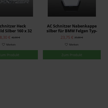
chnitzer Heck
AC Schnitzer Nabenkappe
ld Silber 160 x 32
silber für BMW Felgen Typ-
m für BMW
VIII
8,30 €
23,75 €
42,00 €
25,00 €
Merken
Merken
Zum Produkt
Zum Produkt