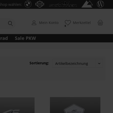
Shop wählen:
Mein Konto
Merkzettel
6
rrad
Sale PKW
Sortierung: