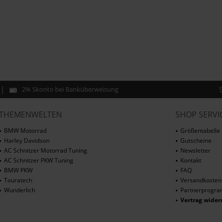
2% Skonto bei Banküberweisung
THEMENWELTEN
SHOP SERVI
BMW Motorrad
Größentabelle
Harley Davidson
Gutscheine
AC Schnitzer Motorrad Tuning
Newsletter
AC Schnitzer PKW Tuning
Kontakt
BMW PKW
FAQ
Touratech
Versandkosten
Wunderlich
Partnerprogr
Vertrag wider