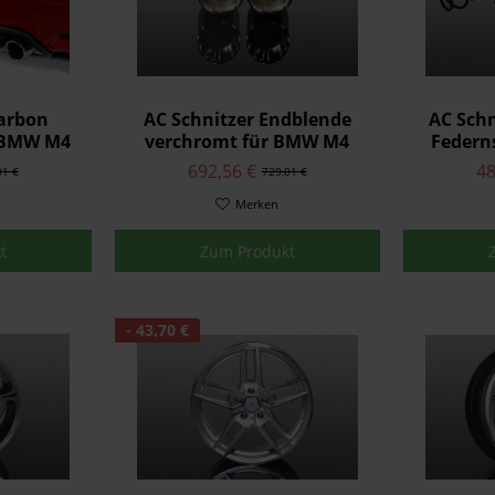
Carbon
AC Schnitzer Endblende
AC Schn
r BMW M4
verchromt für BMW M4
Federn
F82/F83
692,56 €
48
01 €
729,01 €
Merken
t
Zum Produkt
- 43,70 €