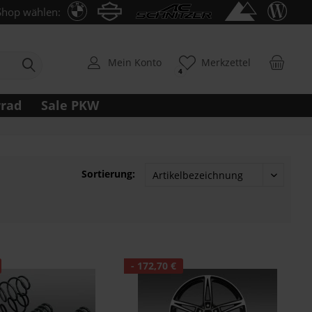
Shop wählen:
Mein Konto
Merkzettel
4
rrad
Sale PKW
Sortierung:
- 172,70 €