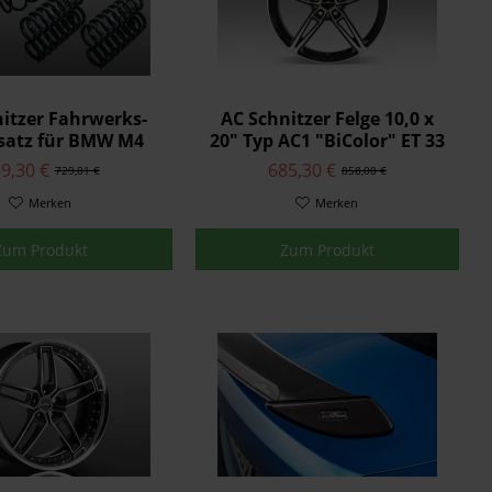
itzer Fahrwerks-
AC Schnitzer Felge 10,0 x
satz für BMW M4
20" Typ AC1 "BiColor" ET 33
F82 Coupé
M4-F82/F83
9,30 €
685,30 €
729,01 €
858,00 €
Merken
Merken
Zum Produkt
Zum Produkt