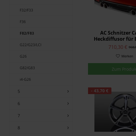
F32/F33
F36
AC Schnitzer 
F82/F83
Heckdiffusor fü
F82/F83
G22/G23/LCI
710,30 €
968,
G26
Merken
G82/G83
Zum Produk
i4-G26
- 43,70 €
5
6
7
8