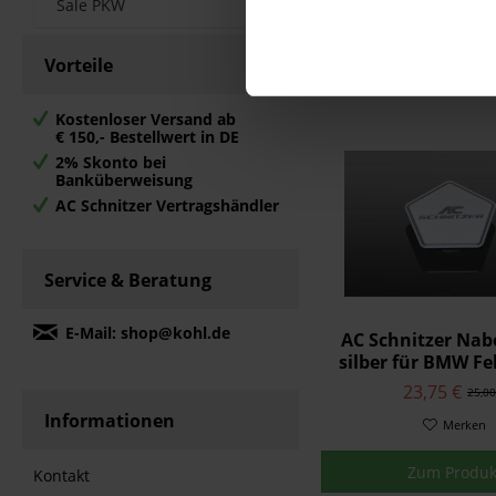
Sale PKW
Merken
Vorteile
Zum Produk
Kostenloser Versand ab
€ 150,- Bestellwert in DE
2% Skonto bei
Banküberweisung
AC Schnitzer Vertragshändler
Service & Beratung
E-Mail: shop@kohl.de
AC Schnitzer Na
silber für BMW Fe
VIII
23,75 €
25,00
Informationen
Merken
Zum Produk
Kontakt