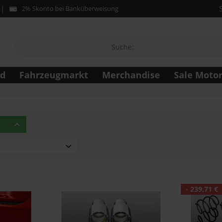
2% Skonto bei Banküberweisung
ad
Fahrzeugmarkt
Merchandise
Sale Moto
 seit 2014)
. seit 2014)
- 239,71 €