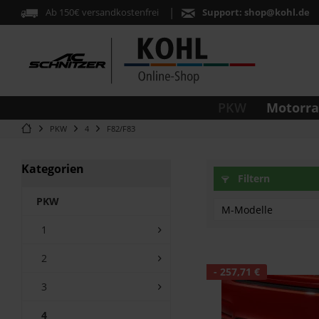
Ab 150€ versandkostenfrei
Support:
shop@kohl.de
Motorr
PKW
PKW
4
F82/F83
Kategorien
Filtern
PKW
M-Modelle
1
M4-F82 Coupé (Bj.
2
M4-F83 Cabrio (Bj
- 257,71 €
3
4