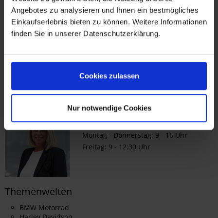
Newsletter-Gutschein nur für neue Newsletter-Abonnenten.
Angebotes zu analysieren und Ihnen ein bestmögliches
Einkaufserlebnis bieten zu können. Weitere Informationen
finden Sie in unserer Datenschutzerklärung.
Cookies zulassen
Service
Nur notwendige Cookies
E-Mail:
shop@kohl.de
Montag - Donnerstag: 9 - 16 Uhr
Freitag: 9 - 12:30 Uhr
Themenwelten
BMW Motorrad
Harley Davidson