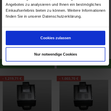
Angebotes zu analysieren und Ihnen ein bestmögliches
Einkaufserlebnis bieten zu können. Weitere Informationen
finden Sie in unserer Datenschutzerklärung.
AC Schnitzer
AC Schnitzer
Cookies zulassen
Leistungssteigerung für
Leistungssteigerung für
BMW 4er F32/F33 435d
BMW 4er F32/F33 435i
3.859,85 €
2.843,30 €
4.063,01 €
4.063,01 €
xDrive
435i xDrive
Merken
Merken
Nur notwendige Cookies
Zum Produkt
Zum Produkt
- 1.219,71 €
- 1.003,70 €