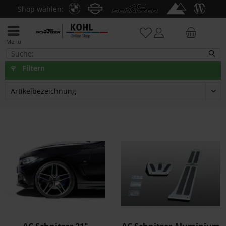
Shop wählen:
Menü
F32/F33
Filtern