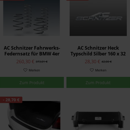
AC Schnitzer Fahrwerks-
AC Schnitzer Heck
Federnsatz für BMW 4er
Typschild Silber 160 x 32
F32 Coupé 430d xDrive
mm für BMW
260,30 €
28,30 €
373,01 €
42,00 €
Merken
Merken
Zum Produkt
Zum Produkt
- 28,70 €