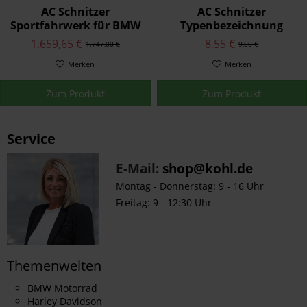
AC Schnitzer
AC Schnitzer
Sportfahrwerk für BMW
Typenbezeichnung
4er F33 Cabrio 430d
Emblem Folie ACS4 für
1.659,65 €
8,55 €
1.747,00 €
9,00 €
ohne xDrive
BMW
Merken
Merken
Zum Produkt
Zum Produkt
Service
E-Mail:
shop@kohl.de
Montag - Donnerstag: 9 - 16 Uhr
Freitag: 9 - 12:30 Uhr
Themenwelten
BMW Motorrad
Harley Davidson