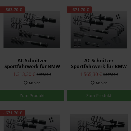
- 563,70 €
- 671,70 €
AC Schnitzer
AC Schnitzer
Sportfahrwerk für BMW
Sportfahrwerk für BMW
4er F32 Coupé
4er F32 Coupé mit
1.313,30 €
1.565,30 €
1.877,00 €
2.237,00 €
adaptivem Fahrwerk
Merken
Merken
Zum Produkt
Zum Produkt
- 671,70 €