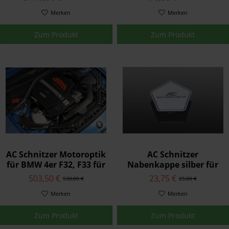
420d, 420d xDrive
Merken
Merken
Zum Produkt
Zum Produkt
AC Schnitzer Motoroptik
AC Schnitzer
für BMW 4er F32, F33 für
Nabenkappe silber für
6 Zylinder
BMW Felgen Typ-VIII
503,50 €
23,75 €
530,00 €
25,00 €
Merken
Merken
Zum Produkt
Zum Produkt