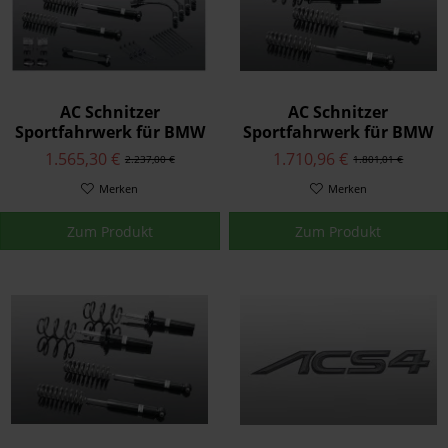
AC Schnitzer
AC Schnitzer
Sportfahrwerk für BMW
Sportfahrwerk für BMW
4er F32 Coupé mit
4er F32 Coupé mit xDrive
1.565,30 €
1.710,96 €
2.237,00 €
1.801,01 €
adaptivem Fahrwerk
Merken
Merken
Zum Produkt
Zum Produkt