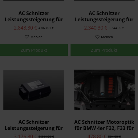
AC Schnitzer
AC Schnitzer
Leistungssteigerung für
Leistungssteigerung für
BMW 4er F32/F33 440i /
BMW 4er F32/F33 für
2.843,30 €
2.340,30 €
4.063,01 €
3.344,00 €
440i xDrive
420i / 420i xDrive
Merken
Merken
Zum Produkt
Zum Produkt
AC Schnitzer
AC Schnitzer Motoroptik
Leistungssteigerung für
für BMW 4er F32, F33 für
BMW 4er F32/F33/F36
4-Zylinder
3.176,80 €
478,80 €
3.344,00 €
504,00 €