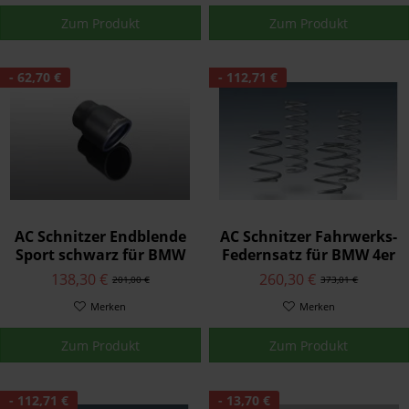
Zum Produkt
Zum Produkt
- 62,70 €
- 112,71 €
AC Schnitzer Endblende
AC Schnitzer Fahrwerks-
Sport schwarz für BMW
Federnsatz für BMW 4er
4er F32/F33 420d
F32 Coupé 420d xDrive
138,30 €
260,30 €
201,00 €
373,01 €
Merken
Merken
Zum Produkt
Zum Produkt
- 112,71 €
- 13,70 €