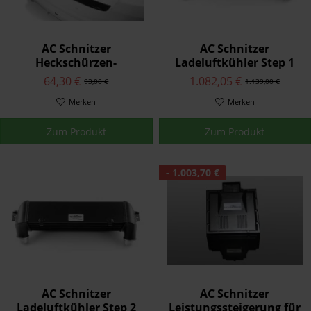
AC Schnitzer
AC Schnitzer
Heckschürzen-
Ladeluftkühler Step 1
Schutzfolie für BMW 4er
für BMW 4er F32/F33
64,30 €
1.082,05 €
93,00 €
1.139,00 €
F32/F33
Merken
Merken
Zum Produkt
Zum Produkt
- 1.003,70 €
AC Schnitzer
AC Schnitzer
Ladeluftkühler Step 2
Leistungssteigerung für