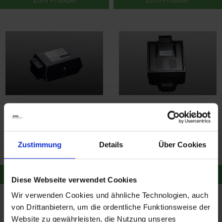
AC Schnitzer
AC Schnitzer
Leistungssteigerung für
Leistungssteigerung für
BMW 4er F32/F33 425d
BMW 4er F32/F33 428i-
3.176,80 €
3.176,80 €
3.344,00 €
3.344,00 €
428i xDrive
Zustimmung
Details
Über Cookies
Merken
Merken
Zum Produkt
Zum Produkt
Diese Webseite verwendet Cookies
Wir verwenden Cookies und ähnliche Technologien, auch
- 1.219,71 €
von Drittanbietern, um die ordentliche Funktionsweise der
Website zu gewährleisten, die Nutzung unseres