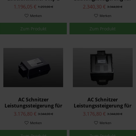
für BMW 4er F32/F33
BMW 4er F32/F33 420d /
1.196,05 €
2.340,30 €
1.259,00 €
3.344,00 €
420d xDrive
Merken
Merken
Zum Produkt
Zum Produkt
AC Schnitzer
AC Schnitzer
Leistungssteigerung für
Leistungssteigerung für
BMW 4er F32/F33 420d,
BMW 4er F32/F33 420i-
3.176,80 €
3.176,80 €
3.344,00 €
3.344,00 €
420d xDrive
420i xDrive
Merken
Merken
Zum Produkt
Zum Produkt