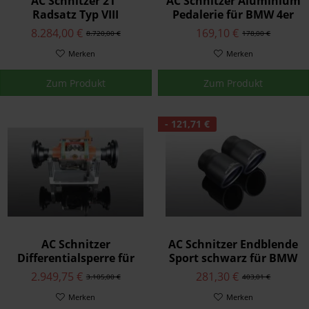
AC Schnitzer 21"
AC Schnitzer Aluminium
Radsatz Typ VIII
Pedalerie für BMW 4er
geschmiedet Michelin
F32/F33 Automatik
8.284,00 €
169,10 €
8.720,00 €
178,00 €
für BMW 4er-F32/F33
Merken
Merken
Zum Produkt
Zum Produkt
- 121,71 €
AC Schnitzer
AC Schnitzer Endblende
Differentialsperre für
Sport schwarz für BMW
BMW 4er F32/F33
4er F32/F33
2.949,75 €
281,30 €
3.105,00 €
403,01 €
Merken
Merken