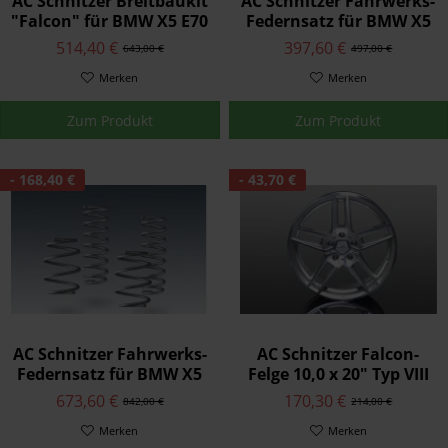
AC Schnitzer Breitbaukit
AC Schnitzer Fahrwerks-
"Falcon" für BMW X5 E70
Federnsatz für BMW X5
bis 02/10
E70 mit Niveauregelung
514,40 €
397,60 €
643,00 €
497,00 €
Merken
Merken
Zum Produkt
Zum Produkt
- 168,40 €
- 43,70 €
AC Schnitzer Fahrwerks-
AC Schnitzer Falcon-
Federnsatz für BMW X5
Felge 10,0 x 20" Typ VIII
E70 ohne
"BiColor silber" ET 50 X5-
673,60 €
170,30 €
842,00 €
214,00 €
Niveauregelung
E70
Merken
Merken