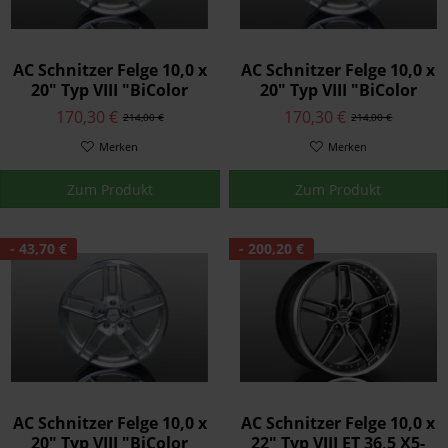
AC Schnitzer Felge 10,0 x
AC Schnitzer Felge 10,0 x
20" Typ VIII "BiColor
20" Typ VIII "BiColor
silber" ET 50 X5-E70
silber" ET 50 X5M-E70
170,30 €
170,30 €
214,00 €
214,00 €
Vorderachse
Hinterachse
Merken
Merken
Zum Produkt
Zum Produkt
- 43,70 €
- 200,20 €
AC Schnitzer Felge 10,0 x
AC Schnitzer Felge 10,0 x
20" Typ VIII "BiColor
22" Typ VIII ET 36,5 X5-