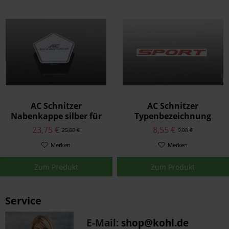
AC Schnitzer
AC Schnitzer
Nabenkappe silber für
Typenbezeichnung
BMW Felgen Typ-VIII
Emblem Sport für BMW
23,75 €
8,55 €
25,00 €
9,00 €
Merken
Merken
Zum Produkt
Zum Produkt
Service
E-Mail:
shop@kohl.de