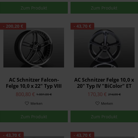
Zum Produkt
Zum Produkt
- 200,20 €
- 43,70 €
AC Schnitzer Falcon-
AC Schnitzer Felge 10,0 x
Felge 10,0 x 22" Typ VIII
20" Typ IV "BiColor" ET
ET 36,5 X5-E70
50 für BMW X5 E70
800,80 €
170,30 €
1.001,00 €
214,00 €
Merken
Merken
Zum Produkt
Zum Produkt
- 43,70 €
- 43,70 €