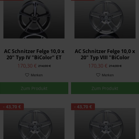
AC Schnitzer Felge 10,0 x
AC Schnitzer Felge 10,0 x
20" Typ IV "BiColor" ET
20" Typ VIII "BiColor
50 für BMW X5M E70
silber" ET 50 X5-E70
170,30 €
170,30 €
214,00 €
214,00 €
Hinterachse
Merken
Merken
Zum Produkt
Zum Produkt
- 43,70 €
- 43,70 €