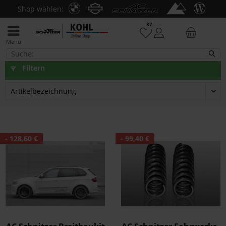
Shop wählen:
37
Menü
E70
Filtern
- 128,60 €
- 99,40 €