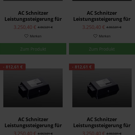
AC Schnitzer
AC Schnitzer
Leistungssteigerung für
Leistungssteigerung für
BMW X5 E70 35i xDrive
BMW X5 E70 4.0d
3.250,40 €
3.250,40 €
4.063,01 €
4.063,01 €
Merken
Merken
Zum Produkt
Zum Produkt
- 812,61 €
- 812,61 €
AC Schnitzer
AC Schnitzer
Leistungssteigerung für
Leistungssteigerung für
BMW X5 E70
BMW X5 E70
3.250,40 €
3.250,40 €
4.063,01 €
4.063,01 €