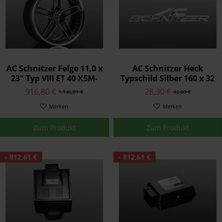
AC Schnitzer Felge 11,0 x
AC Schnitzer Heck
23" Typ VIII ET 40 X5M-
Typschild Silber 160 x 32
E70
mm für BMW
916,80 €
28,30 €
1.146,01 €
42,00 €
Merken
Merken
Zum Produkt
Zum Produkt
- 812,61 €
- 812,61 €