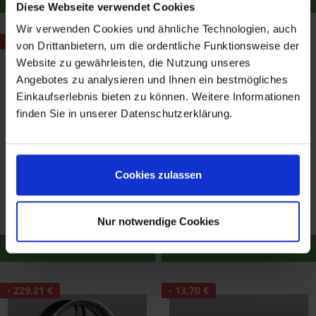
Diese Webseite verwendet Cookies
Wir verwenden Cookies und ähnliche Technologien, auch
- 200,20 €
- 229,21 €
von Drittanbietern, um die ordentliche Funktionsweise der
Website zu gewährleisten, die Nutzung unseres
Angebotes zu analysieren und Ihnen ein bestmögliches
Einkaufserlebnis bieten zu können. Weitere Informationen
finden Sie in unserer Datenschutzerklärung.
AC Schnitzer Felge 10,0 x
AC Schnitzer Felge 11,0 x
Cookies zulassen
22" Typ VIII ET 36,5 X5M-
23" Typ VIII ET 40 X5-E70
E70 Vorderachse
800,80 €
916,80 €
1.001,00 €
1.146,01 €
Merken
Merken
Nur notwendige Cookies
Zum Produkt
Zum Produkt
- 229,21 €
- 13,70 €