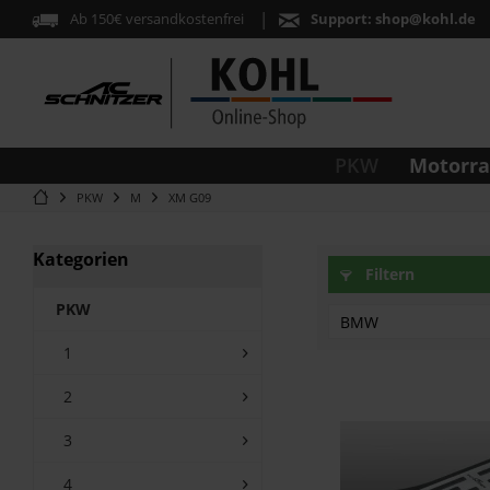
Ab 150€ versandkostenfrei
Support:
shop@kohl.de
Motorr
PKW
PKW
M
XM G09
Kategorien
Filtern
PKW
BMW
1
XM G09
2
3
4