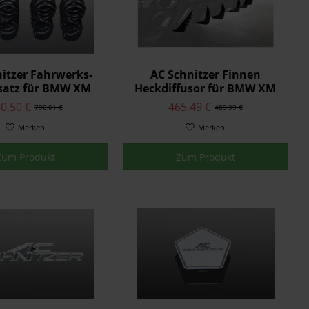
itzer Fahrwerks-
AC Schnitzer Finnen
satz für BMW XM
Heckdiffusor für BMW XM
G09
G09
0,50 €
465,49 €
790,01 €
489,99 €
Merken
Merken
Zum Produkt
Zum Produkt