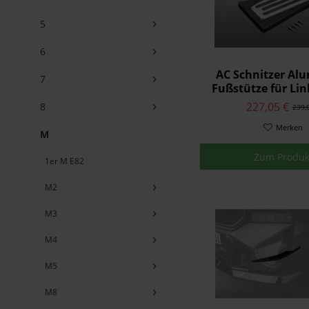
5
6
AC Schnitzer Al
7
Fußstütze für Lin
LHD BMW XM
227,05 €
8
239,
Merken
M
Zum Produk
1er M E82
M2
M3
M4
M5
M8