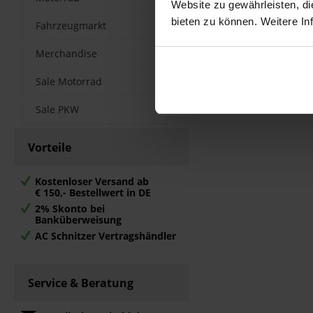
Website zu gewährleisten, d
Merken
bieten zu können. Weitere In
Fahrzeugmarkt
Zum Produk
Merchandise
Sale Motorrad
Sale PKW
Vorteile
Kostenloser Versand ab
€ 150,- Bestellwert in DE
2% Skonto bei
Banküberweisung
AC Schnitzer Vertragshändler
Service & Beratung