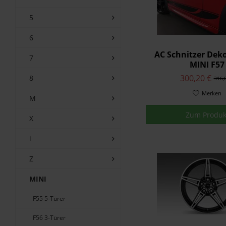
5
6
AC Schnitzer Deko
7
MINI F57
300,20 €
8
316,
Merken
M
Zum Produk
X
i
Z
MINI
F55 5-Türer
F56 3-Türer