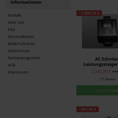
Informationen
- 1.003,70 €
Kontakt
Über uns
FAQ
Versandkosten
Widerrufsrecht
Datenschutz
Partnerprogramm
AC Schnitz
Leistungssteiger
AGB
MINI F57 John 
2.340,30 €
3.34
Impressum
Works
Merken
Zum Produk
- 911,35 €