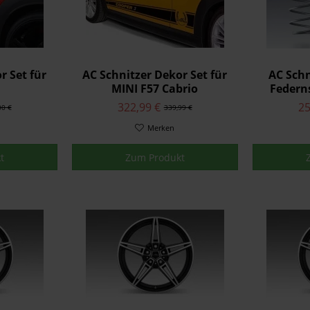
r Set für
AC Schnitzer Dekor Set für
AC Schn
MINI F57 Cabrio
Federns
322,99 €
25
00 €
339,99 €
Merken
t
Zum Produkt