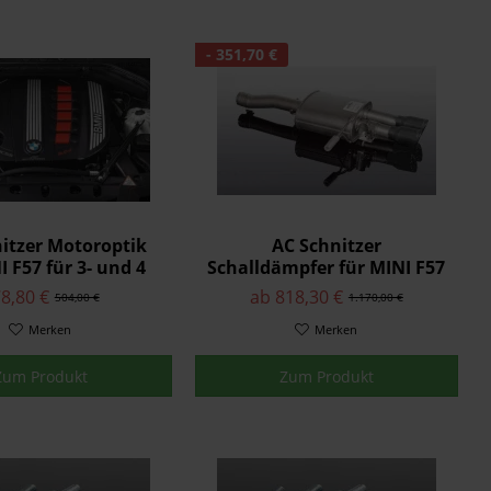
- 351,70 €
itzer Motoroptik
AC Schnitzer
I F57 für 3- und 4
Schalldämpfer für MINI F57
Zylinder
Cooper S mit integrierter
8,80 €
ab 818,30 €
504,00 €
1.170,00 €
Abgasklappe
Merken
Merken
Zum Produkt
Zum Produkt