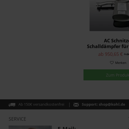
AC Schnitz
Schalldämpfer für
John Cooper 
ab 950,65 €
1.8
Merken
Zum Produk
Ab 150€ versandkostenfrei
Support:
shop@kohl.de
SERVICE
E-Mail: