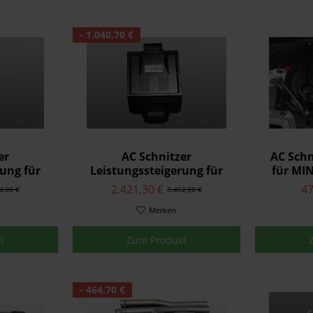
- 1.040,70 €
er
AC Schnitzer
AC Schn
ung für
Leistungssteigerung für
für MIN
Cooper
MINI F57 John Cooper
2.421,30 €
47
4,00 €
3.462,00 €
Works
Merken
t
Zum Produkt
- 464,70 €