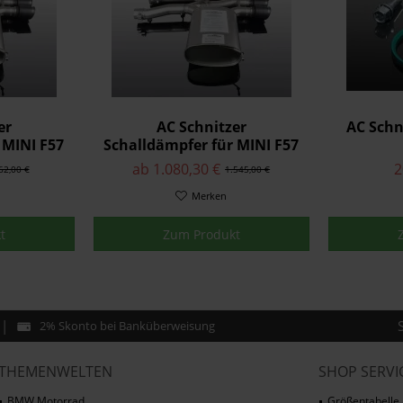
er
AC Schnitzer
AC Schn
 MINI F57
Schalldämpfer für MINI F57
Works
John Cooper Works mit
ab 1.080,30 €
2
62,00 €
1.545,00 €
integrierter Abgasklappe
Merken
t
Zum Produkt
2% Skonto bei Banküberweisung
THEMENWELTEN
SHOP SERVI
BMW Motorrad
Größentabelle