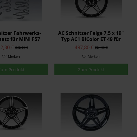
itzer Fahrwerks-
AC Schnitzer Felge 7,5 x 19"
atz für MINI F57
Typ AC1 BiColor ET 49 für
Cabrio
MINI F57 Cabrio
2,30 €
497,80 €
362,00 €
524,00 €
Merken
Merken
Zum Produkt
Zum Produkt