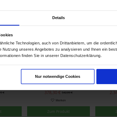
se
Merken
t
Zum Produkt
Details
- 163,70 €
- 1.003,70 
Cookies
nliche Technologien, auch von Drittanbietern, um die ordentlic
ie Nutzung unseres Angebotes zu analysieren und Ihnen ein best
formationen finden Sie in unserer Datenschutzerklärung.
Nur notwendige Cookies
tsplitter
AC Schnitzer Frontsplitter
A
rio John
für MINI F57 LCI 2 ab
Leistun
ks
03/2021
MINI
378,30 €
2.3
99 €
542,00 €
Merken
t
Zum Produkt