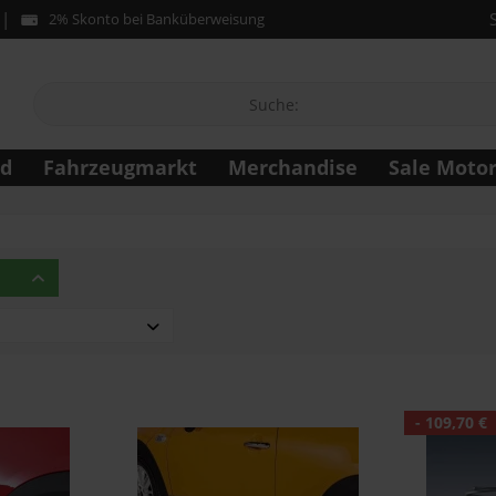
2% Skonto bei Banküberweisung
ad
Fahrzeugmarkt
Merchandise
Sale Moto
/2021)
2021)
- 109,70 €
2021)