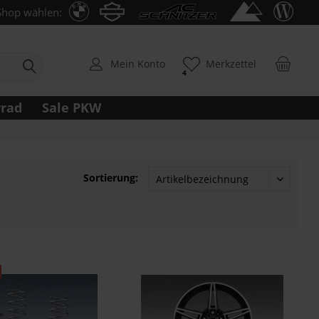
Shop wählen:
Mein Konto
Merkzettel
4
rrad
Sale PKW
Sortierung: