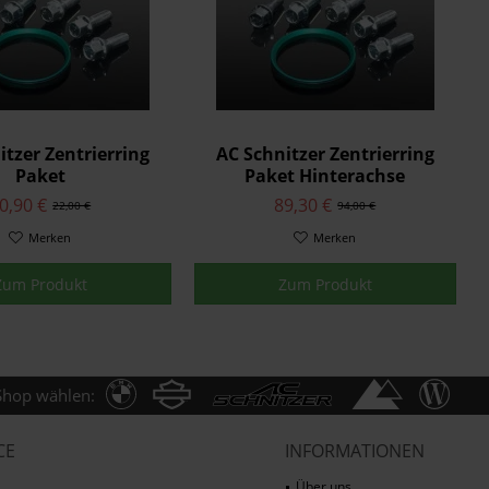
itzer Zentrierring
AC Schnitzer Zentrierring
Paket
Paket Hinterachse
0,90 €
89,30 €
22,00 €
94,00 €
Merken
Merken
Zum Produkt
Zum Produkt
Shop wählen:
CE
INFORMATIONEN
Über uns