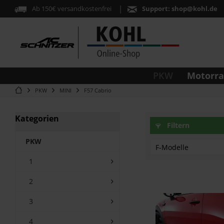
Ab 150€ versandkostenfrei
Support:
shop@kohl.de
Motorr
PKW
PKW
MINI
F57 Cabrio
Kategorien
Filtern
PKW
F-Modelle
1
F-57-LCI-2 (ab 03
2
F55-LCI-2 (ab 03/
F56-LCI-2 (ab 03/
3
F57
4
F57-Cabrio