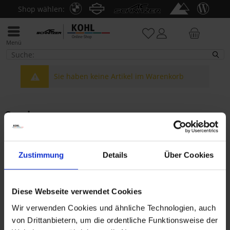
Shop wählen:
Menü
Sie haben keine Artikel im Warenkorb
Service
E-Mail:
shop@kohl.de
Montag - Donnerstag: 9 - 16 Uhr
Zustimmung
Details
Über Cookies
Freitag: 9 - 12:30 Uhr
Diese Webseite verwendet Cookies
Themenwelten
Wir verwenden Cookies und ähnliche Technologien, auch
von Drittanbietern, um die ordentliche Funktionsweise der
BMW Motorrad