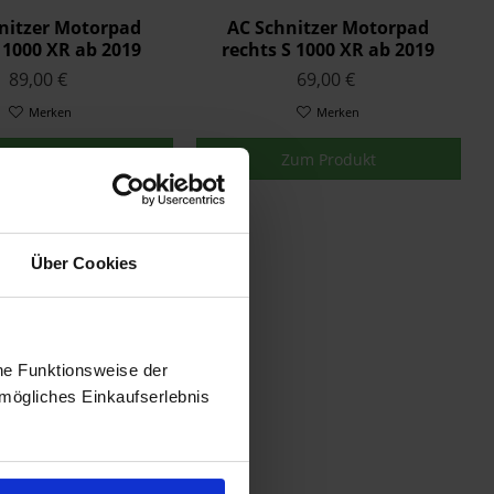
nitzer Motorpad
AC Schnitzer Motorpad
S 1000 XR ab 2019
rechts S 1000 XR ab 2019
89,00 €
69,00 €
Merken
Merken
Zum Produkt
Zum Produkt
Über Cookies
he Funktionsweise der
mögliches Einkaufserlebnis