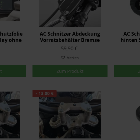
hutzfolie
AC Schnitzer Abdeckung
AC Sch
play ohne
Vorratsbehälter Bremse
hinten 
BMW S 1000 XR ab 2019
59,90 €
Merken
t
Zum Produkt
- 13,00 €