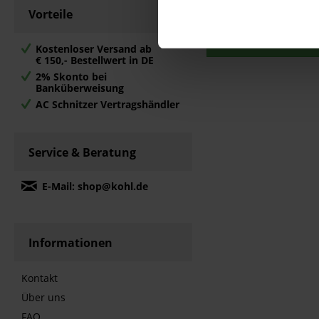
Vorteile
Merken
Zum Produk
Kostenloser Versand ab
€ 150,- Bestellwert in DE
2% Skonto bei
Banküberweisung
AC Schnitzer Vertragshändler
Service & Beratung
E-Mail: shop@kohl.de
Informationen
Kontakt
Über uns
FAQ