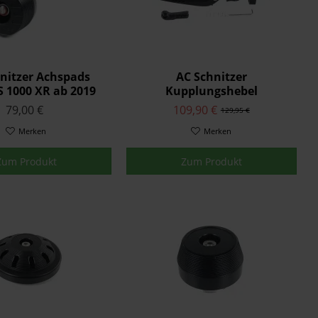
nitzer Achspads
AC Schnitzer
S 1000 XR ab 2019
Kupplungshebel
verstellbar AC S2 S 1000 XR
79,00 €
109,90 €
129,95 €
Merken
Merken
Zum Produkt
Zum Produkt