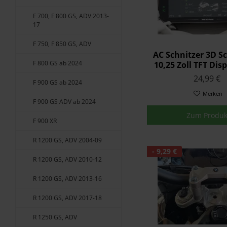
F 700, F 800 GS, ADV 2013-
17
F 750, F 850 GS, ADV
AC Schnitzer 3D Sc
F 800 GS ab 2024
10,25 Zoll TFT Dis
Rahmen
24,99 €
F 900 GS ab 2024
Merken
F 900 GS ADV ab 2024
Zum Produk
F 900 XR
R 1200 GS, ADV 2004-09
- 9,29 €
R 1200 GS, ADV 2010-12
R 1200 GS, ADV 2013-16
R 1200 GS, ADV 2017-18
R 1250 GS, ADV