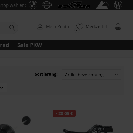
Shop wählen:
Mein Konto
Merkzettel
4
rrad
Sale PKW
Sortierung:
- 20,05 €