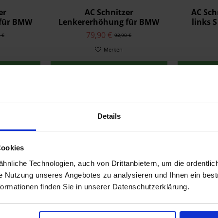
er
AC Schnitzer
AC Sch
 für BMW
Lenkererhöhung für BMW
links 
2020
S 1000 XR ab 2024
79,90 €
 €
92,90 €
Merken
t
Zum Produkt
Details
Cookies
nliche Technologien, auch von Drittanbietern, um die ordentlic
ie Nutzung unseres Angebotes zu analysieren und Ihnen ein best
formationen finden Sie in unserer Datenschutzerklärung.
nkdeckel
00 XR ab