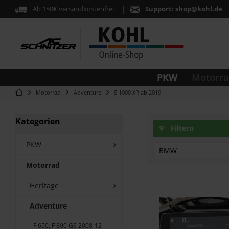
Ab 150€ versandkostenfrei
Support:
shop@kohl.de
PKW
Motorra
Motorrad
Adventure
S 1000 XR ab 2019
Kategorien
Filtern
PKW
BMW
Motorrad
S1000XR
Heritage
Adventure
F 650, F 800 GS 2008-12