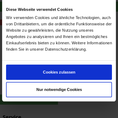
Zum Produkt
Zum Produkt
Diese Webseite verwendet Cookies
Wir verwenden Cookies und ähnliche Technologien, auch
- 5,99 €
von Drittanbietern, um die ordentliche Funktionsweise der
Website zu gewährleisten, die Nutzung unseres
Angebotes zu analysieren und Ihnen ein bestmögliches
Einkaufserlebnis bieten zu können. Weitere Informationen
finden Sie in unserer Datenschutzerklärung.
AC Schnitzer
Cookies zulassen
Spiegelverbreiterung
Satz R 1200 GS 2004-09
53,91 €
59,90 €
Merken
Nur notwendige Cookies
Zum Produkt
Service