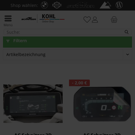
Shop wählen:
Menü
R 1200 GS, ADV 2004-09
Filtern
- 2,00 €