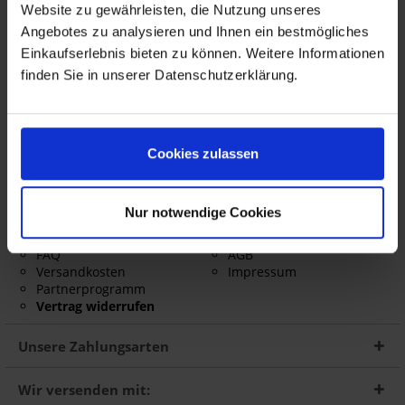
BMW Motorrad
Website zu gewährleisten, die Nutzung unseres
Harley Davidson
Angebotes zu analysieren und Ihnen ein bestmögliches
AC Schnitzer Motorrad Tuning
Einkaufserlebnis bieten zu können. Weitere Informationen
AC Schnitzer PKW Tuning
BMW PKW
finden Sie in unserer Datenschutzerklärung.
Touratech
Wunderlich
Shop Service
Informationen
Cookies zulassen
Größentabelle
Über uns
Gutscheine
Widerrufsrecht
Nur notwendige Cookies
Newsletter
Barrierefreiheitserklärung
Kontakt
Datenschutz
FAQ
AGB
Versandkosten
Impressum
Partnerprogramm
Vertrag widerrufen
Unsere Zahlungsarten
Wir versenden mit: