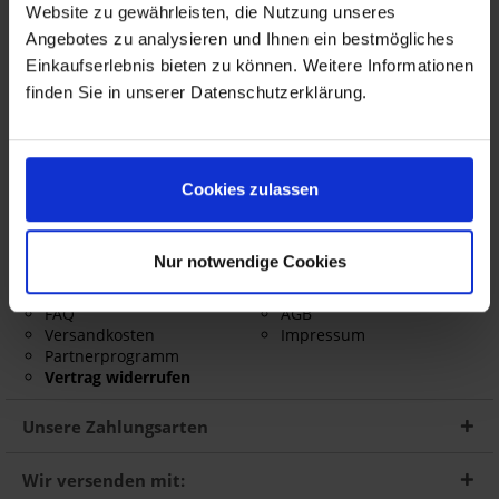
BMW Motorrad
Website zu gewährleisten, die Nutzung unseres
Harley Davidson
Angebotes zu analysieren und Ihnen ein bestmögliches
AC Schnitzer Motorrad Tuning
Einkaufserlebnis bieten zu können. Weitere Informationen
AC Schnitzer PKW Tuning
BMW PKW
finden Sie in unserer Datenschutzerklärung.
Touratech
Wunderlich
Shop Service
Informationen
Cookies zulassen
Größentabelle
Über uns
Gutscheine
Widerrufsrecht
Nur notwendige Cookies
Newsletter
Barrierefreiheitserklärung
Kontakt
Datenschutz
FAQ
AGB
Versandkosten
Impressum
Partnerprogramm
Vertrag widerrufen
Unsere Zahlungsarten
Wir versenden mit: