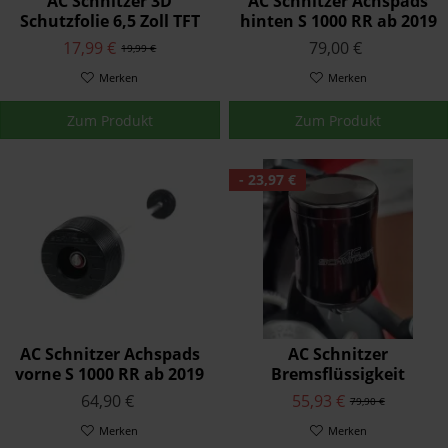
AC Schnitzer 3D
AC Schnitzer Achspads
Schutzfolie 6,5 Zoll TFT
hinten S 1000 RR ab 2019
Display
17,99 €
79,00 €
19,99 €
Merken
Merken
Zum Produkt
Zum Produkt
- 23,97 €
AC Schnitzer Achspads
AC Schnitzer
vorne S 1000 RR ab 2019
Bremsflüssigkeit
Ausgleichsbehälter S
64,90 €
55,93 €
79,90 €
1000 RR 2019-22
Merken
Merken