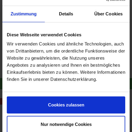
Zustimmung
Details
Über Cookies
Diese Webseite verwendet Cookies
Wir verwenden Cookies und ähnliche Technologien, auch
AC Schnitzer Motorpad
AC Schnitzer Sturzpads
von Drittanbietern, um die ordentliche Funktionsweise der
rechts S 1000 RR ab 2019
schwarz rechts links S
Website zu gewährleisten, die Nutzung unseres
1000 RR ab 2019
69,00 €
229,90 €
Angebotes zu analysieren und Ihnen ein bestmögliches
Merken
Merken
Einkaufserlebnis bieten zu können. Weitere Informationen
finden Sie in unserer Datenschutzerklärung.
Zum Produkt
Zum Produkt
- 140,70 €
Cookies zulassen
Nur notwendige Cookies