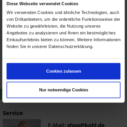
Diese Webseite verwendet Cookies
Wir verwenden Cookies und ähnliche Technologien, auch
von Drittanbietern, um die ordentliche Funktionsweise der
Website zu gewährleisten, die Nutzung unseres
Angebotes zu analysieren und Ihnen ein bestmögliches
Einkaufserlebnis bieten zu können. Weitere Informationen
finden Sie in unserer Datenschutzerklärung.
AC Schnitzer Sturzpad
Kardan Aluminium
Cookies zulassen
Nylon schwarz R 1200
44,90 €
GS 2017-18
Merken
Nur notwendige Cookies
Zum Produkt
Service
E-Mail:
shop@kohl.de