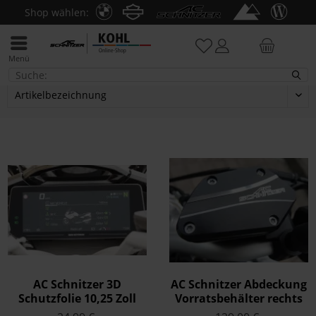
Shop wählen:
Menü
R 1200 GS, ADV 2017-18
AC Schnitzer 3D
AC Schnitzer Abdeckung
Schutzfolie 10,25 Zoll
Vorratsbehälter rechts
TFT Display ohne
links R 1200 GS 2017-18