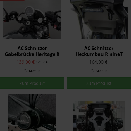
AC Schnitzer
AC Schnitzer
Gabelbrücke Heritage R
Heckumbau R nineT
nineT Pure ab 2021
Pure ab 2021
139,90 €
164,90 €
279,00 €
Merken
Merken
Zum Produkt
Zum Produkt