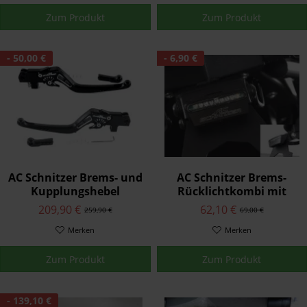
Zum Produkt
Zum Produkt
- 50,00 €
- 6,90 €
AC Schnitzer Brems- und
AC Schnitzer Brems-
Kupplungshebel
Rücklichtkombi mit
verstellbar AC S2 Satz R
Kennzeichenleuchte
209,90 €
62,10 €
259,90 €
69,00 €
nineT Pure ab 2021
Merken
Merken
Zum Produkt
Zum Produkt
- 139,10 €