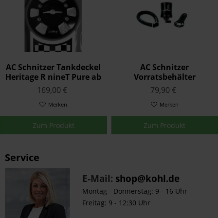
AC Schnitzer Tankdeckel
AC Schnitzer
Heritage R nineT Pure ab
Vorratsbehälter
2021
Hinterachsbremse R
169,00 €
79,90 €
nineT Pure ab 2021
Merken
Merken
Zum Produkt
Zum Produkt
Service
E-Mail:
shop@kohl.de
Montag - Donnerstag: 9 - 16 Uhr
Freitag: 9 - 12:30 Uhr