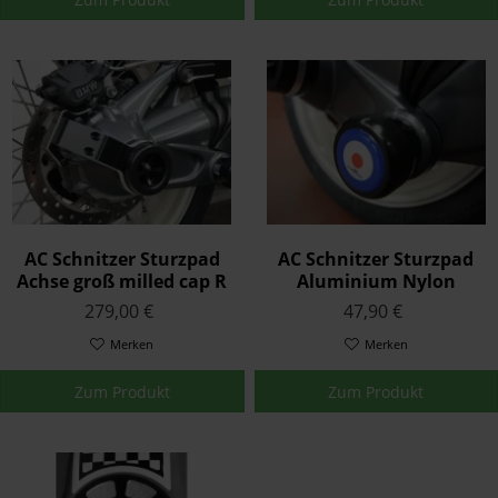
AC Schnitzer Sturzpad
AC Schnitzer Sturzpad
Achse groß milled cap R
Aluminium Nylon
nineT Pure ab 2021
Kardan RAF Logo R
279,00 €
47,90 €
nineT Pure ab 2021
Merken
Merken
Zum Produkt
Zum Produkt