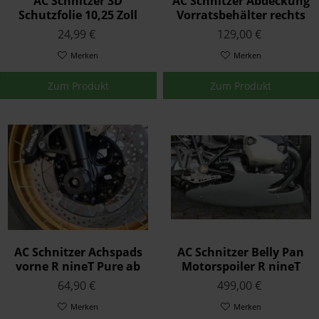
AC Schnitzer 3D
AC Schnitzer Abdeckung
Schutzfolie 10,25 Zoll
Vorratsbehälter rechts
TFT Display ohne
links R nineT Pure ab
24,99 €
129,00 €
Rahmen
2021
Merken
Merken
Zum Produkt
Zum Produkt
AC Schnitzer Achspads
AC Schnitzer Belly Pan
vorne R nineT Pure ab
Motorspoiler R nineT
2021
Pure ab 2021
64,90 €
499,00 €
Merken
Merken