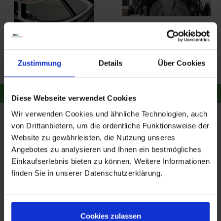
AC Schnitzer
AC Schnitzer
Kardansturzpad Design
Kennzeichenhalter
2025
mittig R nineT Pure ab
34,10 €
229,00 €
35,90 €
2021
Zustimmung
Details
Über Cookies
Merken
Merken
Zum Produkt
Zum Produkt
Diese Webseite verwendet Cookies
Wir verwenden Cookies und ähnliche Technologien, auch
von Drittanbietern, um die ordentliche Funktionsweise der
Website zu gewährleisten, die Nutzung unseres
Angebotes zu analysieren und Ihnen ein bestmögliches
Einkaufserlebnis bieten zu können. Weitere Informationen
finden Sie in unserer Datenschutzerklärung.
AC Schnitzer
AC Schnitzer
Cookies zulassen
Kennzeichenhalter
Lenkererhöhung BMW R