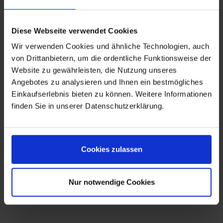
Lieferumfang
- 4 Kompletträder
Diese Webseite verwendet Cookies
- MI3 Felgen einteilig, gegossen in BiColor
- montiert und ausgewuchtet
Wir verwenden Cookies und ähnliche Technologien, auch
- pentagonaler Nabendeckel mit AC Schnitzer Schriftzug
von Drittanbietern, um die ordentliche Funktionsweise der
- Qualitätsanhänger
- Fahrzeug- und Felgenspezifisches Montage- und
Website zu gewährleisten, die Nutzung unseres
Befestigungsmaterial
Angebotes zu analysieren und Ihnen ein bestmögliches
- 4 Stück RDC Radelektronikmodul
Einkaufserlebnis bieten zu können. Weitere Informationen
- Radabdeckung Hinterachse rechts und links
finden Sie in unserer Datenschutzerklärung.
- Echtheitszertifikat
- Pflegehinweise
- Teiletypgenehmigung
Cookies zulassen
Artikelnummer:
82446014247
Nur notwendige Cookies