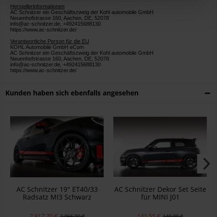
Herstellerinformationen
AC Schnitzer ein Geschäftszweig der Kohl automobile GmbH
Neuenhofstrasse 160, Aachen, DE, 52078
info@ac-schnitzer.de, +492415688130
https://www.ac-schnitzer.de/
Verantwortliche Person für die EU
KOHL Automobile GmbH eCom
AC Schnitzer ein Geschäftszweig der Kohl automobile GmbH
Neuenhofstrasse 160, Aachen, DE, 52078
info@ac-schnitzer.de, +492415688130
https://www.ac-schnitzer.de/
Kunden haben sich ebenfalls angesehen
AC Schnitzer 19" ET40/33
AC Schnitzer Dekor Set Seite
Radsatz MI3 Schwarz
für MINI J01
Hankook für MINI J01
2.817,70 €
141,55 €
2.966,00 €
149,00 €