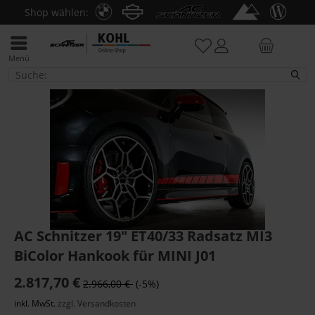
Shop wählen:
Menü
PKW
AC Schnitzer 19" ET40/33 Radsatz MI3
BiColor Hankook für MINI J01
2.817,70 €
2.966,00 €
(-5%)
inkl. MwSt.
zzgl. Versandkosten