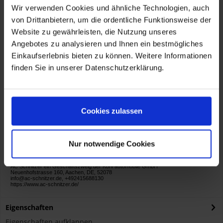
- Pflegehinweise
Wir verwenden Cookies und ähnliche Technologien, auch
- Gutachten
von Drittanbietern, um die ordentliche Funktionsweise der
Website zu gewährleisten, die Nutzung unseres
Artikelnummer:
82352663247
Angebotes zu analysieren und Ihnen ein bestmögliches
Einkaufserlebnis bieten zu können. Weitere Informationen
finden Sie in unserer Datenschutzerklärung.
Cookies zulassen
Herstellerinformationen
AC Schnitzer ein Geschäftszweig der Kohl automobile GmbH
Neuenhofstrasse 160, Aachen, DE, 52078
info@ac-schnitzer.de, +492415688130
Nur notwendige Cookies
https://www.ac-schnitzer.de/
Verantwortliche Person für die EU
KOHL Automobile GmbH eCom
AC Schnitzer ein Geschäftszweig der Kohl automobile GmbH
Neuenhofstrasse 160, Aachen, DE, 52078
info@ac-schnitzer.de, +492415688130
https://www.ac-schnitzer.de/
Eigenschaften
Eigenschaften aufklappen