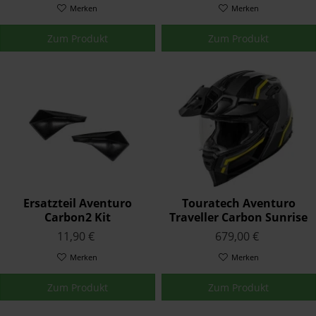
Merken
Merken
Zum Produkt
Zum Produkt
Ersatzteil Aventuro
Touratech Aventuro
Carbon2 Kit
Traveller Carbon Sunrise
Schildbefestigung
11,90 €
679,00 €
Merken
Merken
Zum Produkt
Zum Produkt