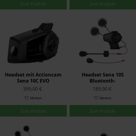
Zum Produkt
Zum Produkt
Headset mit Actioncam
Headset Sena 10S
Sena 10C EVO
Bluetooth-
Kommunikationssystem
399,00 €
189,90 €
Merken
Merken
Zum Produkt
Zum Produkt