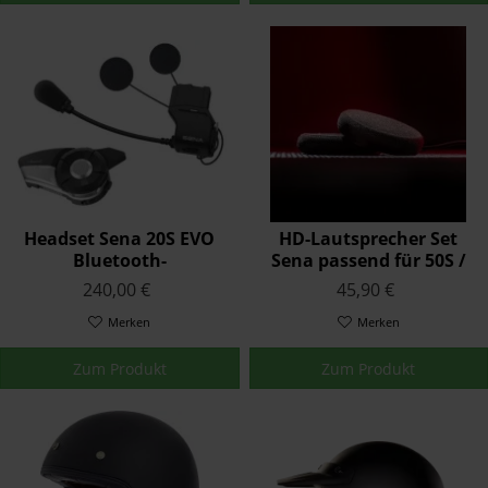
Headset Sena 20S EVO
HD-Lautsprecher Set
Bluetooth-
Sena passend für 50S /
Kommunikationssystem
30K / 20S / 20S Evo
240,00 €
45,90 €
Merken
Merken
Zum Produkt
Zum Produkt