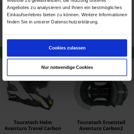
Website zu gewährleisten, die Nutzung unseres
Angebotes zu analysieren und Ihnen ein bestmögliches
Einkaufserlebnis bieten zu können. Weitere Informationen
Headset Sena 3S
Aventuro Traveller,
finden Sie in unserer Datenschutzerklärung.
Bluetooth-
black, ECE
Kommunikationssystem
89,90 €
549,01 €
und Freisprechanlage
Merken
Merken
Cookies zulassen
Zum Produkt
Zum Produkt
Nur notwendige Cookies
- 2,90 €
Touratech Helm
Touratech Ersatzteil
Aventuro Travel Carbon
Aventuro Carbon2