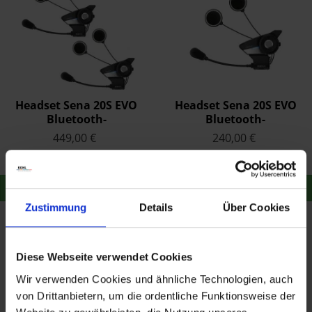
Headset Sena 20S EVO
Headset Sena 20S EVO
Bluetooth-
Bluetooth-
Kommunikationssystem
Kommunikationssystem
449,00 €
240,00 €
(Duo-Set)
Merken
Merken
Zum Produkt
Zum Produkt
Zustimmung
Details
Über Cookies
Diese Webseite verwendet Cookies
Wir verwenden Cookies und ähnliche Technologien, auch
von Drittanbietern, um die ordentliche Funktionsweise der