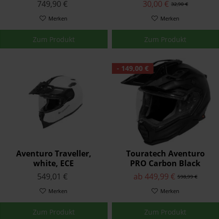
Innenfutter / Lining
749,90 €
30,00 €
32,90 €
Merken
Merken
Zum Produkt
Zum Produkt
- 149,00 €
Aventuro Traveller,
Touratech Aventuro
white, ECE
PRO Carbon Black
549,01 €
ab 449,99 €
598,99 €
Merken
Merken
Zum Produkt
Zum Produkt