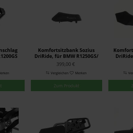
nschlag
Komfortsitzbank Sozius
Komforts
R1200GS
DriRide, für BMW R1250GS/
DriRid
rz
R1250GS Adventure/
R125
399,00 €
R1200GS (LC)/ R1200GS
Advent
erken
Vergleichen
Adventure
Merken
Ve
t
Zum Produkt