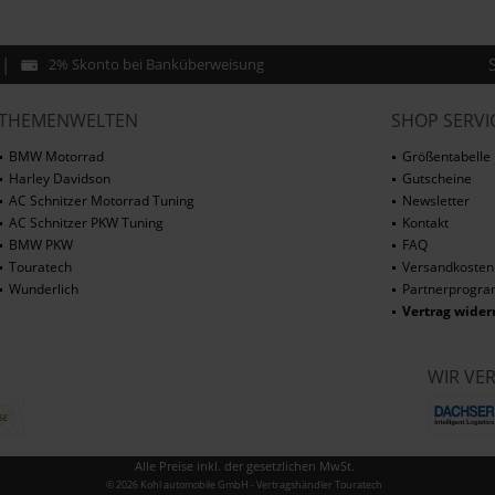
2% Skonto bei Banküberweisung
THEMENWELTEN
SHOP SERVI
BMW Motorrad
Größentabelle
Harley Davidson
Gutscheine
AC Schnitzer Motorrad Tuning
Newsletter
AC Schnitzer PKW Tuning
Kontakt
BMW PKW
FAQ
Touratech
Versandkosten
Wunderlich
Partnerprogr
Vertrag wider
WIR VE
Alle Preise inkl. der gesetzlichen MwSt.
© 2026 Kohl automobile GmbH - Vertragshändler Touratech