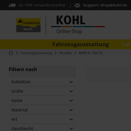
Ab 150€ versandkostenfrei
Support:
shop@kohl.de
Fahrzeugausstattung
Fah
Fahrzeugausstattung
Modelle
BMW R 1250 GS
Filtern nach
Kollektion
Größe
Extreme
Farbe
Einheitsgröße
Material
Schwarz
Art
Material-Mix
Geschlecht