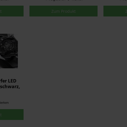
A
t
Zum Produkt
fer LED
 schwarz,
200GS ab
erken
t