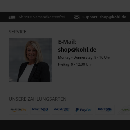
R1100RT
R1150GS
R1150GS Adventure
Ab 150€ versandkostenfrei
Support:
shop@kohl.de
R1150R
SERVICE
R1150RT
R1200GS
E-Mail:
R1200GS Adventure
shop@kohl.de
R1200GS Adventure LC
Montag - Donnerstag: 9 - 16 Uhr
R1200GS LC
Freitag: 9 - 12:30 Uhr
R1200R
R1200R LC
R1200RS
R1200RS LC
UNSERE ZAHLUNGSARTEN
R1200RT
R1200RT LC
R1200S
R1200ST
R1250 GS Adventure K51