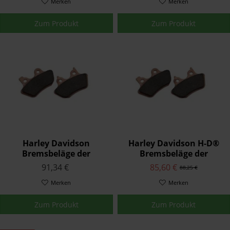
Merken
Merken
Zum Produkt
Zum Produkt
Harley Davidson
Harley Davidson H-D®
Bremsbeläge der
Bremsbeläge der
Serienausstattung
Serienausstattung
91,34 €
85,60 €
88,25 €
42298-08
42739-08
Merken
Merken
Zum Produkt
Zum Produkt