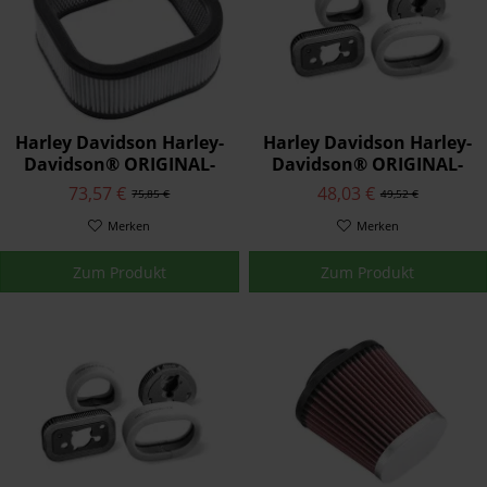
Harley Davidson Harley-
Harley Davidson Harley-
Davidson® ORIGINAL-
Davidson® ORIGINAL-
LUFTFILTERELEMENTE
LUFTFILTERELEMENTE
73,57 €
48,03 €
75,85 €
49,52 €
29437-01A
29331-96
Merken
Merken
Zum Produkt
Zum Produkt