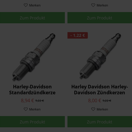
Luftfilterelement
Luftfilterelement
29400022A
Merken
29400118
Merken
Zum Produkt
Zum Produkt
- 1,22 €
Harley-Davidson
Harley Davidson Harley-
Standardzündkerze
Davidson Zündkerzen
32337-04
der Serienausstattung
8,94 €
8,00 €
9,22 €
9,22 €
32338-04
Merken
Merken
Zum Produkt
Zum Produkt