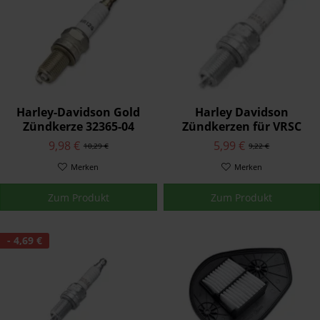
Harley-Davidson Gold
Harley Davidson
Zündkerze 32365-04
Zündkerzen für VRSC
Modelle 32335-04
9,98 €
5,99 €
10,29 €
9,22 €
Merken
Merken
Zum Produkt
Zum Produkt
- 4,69 €