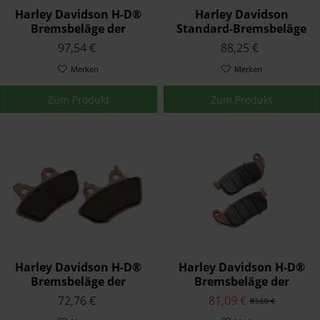
Harley Davidson H-D®
Harley Davidson
Bremsbeläge der
Standard-Bremsbeläge
Serienausstattung
für Touring und Trike
97,54 €
88,25 €
41852-08B
Modelle41854-08
Merken
Merken
Zum Produkt
Zum Produkt
Harley Davidson H-D®
Harley Davidson H-D®
Bremsbeläge der
Bremsbeläge der
Serienausstattung
Serienausstattung
72,76 €
81,09 €
83,60 €
42029-07
42831-04A