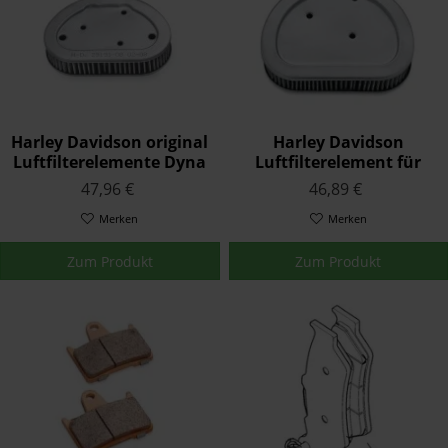
Harley Davidson original
Harley Davidson
Luftfilterelemente Dyna
Luftfilterelement für
Teardrop 29191-08
Twin Cam Modelle
47,96 €
46,89 €
29400042
Merken
Merken
Zum Produkt
Zum Produkt