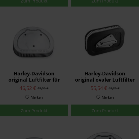
Zum Produkt
Zum Produkt
Harley-Davidson
Harley-Davidson
original Luftfilter für
original ovaler Luftfilter
Sportster Modelle 29325-
für Sportster 29331-04
46,52 €
55,54 €
47,96 €
57,26 €
95A
Merken
Merken
Zum Produkt
Zum Produkt