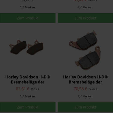
46363-11
41300027
Merken
Merken
Zum Produkt
Zum Produkt
Harley Davidson H-D®
Harley Davidson H-D®
Bremsbeläge der
Bremsbeläge der
Serienausstattung
Serienausstattung
82,61 €
70,58 €
85,16 €
72,76 €
42897-06A
42836-04A
Merken
Merken
Zum Produkt
Zum Produkt