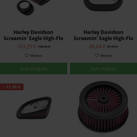
Harley Davidson
Harley Davidson
Screamin' Eagle High-Flo
Screamin' Eagle High-Flo
K&N® Austausch-
K&N® Austausch-
163,29 €
86,64 €
168,34 €
89,32 €
Luftfilterelement
Luftfilterelement
29400276
Merken
29400293
Merken
Zum Produkt
Zum Produkt
- 11,90 €