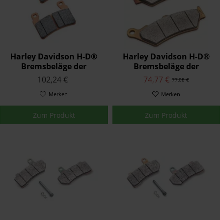
Harley Davidson H-D®
Harley Davidson H-D®
Bremsbeläge der
Bremsbeläge der
Serienausstattung
Serienausstattung
102,24 €
74,77 €
77,08 €
41300102
41300169
Merken
Merken
Zum Produkt
Zum Produkt