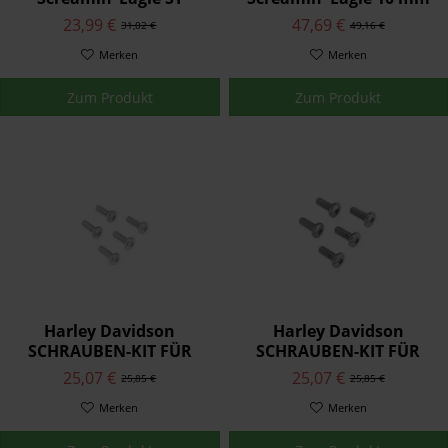
Performance
Phat Zündkerzenkabel
23,99 €
47,69 €
31,02 €
49,16 €
Zündkerzen 31600106
31937-99C
Merken
Merken
Zum Produkt
Zum Produkt
Harley Davidson
Harley Davidson
SCHRAUBEN-KIT FÜR
SCHRAUBEN-KIT FÜR
BREMSSCHEIBE - CHROM
BREMSSCHEIBE - CHROM
25,07 €
25,07 €
25,85 €
25,85 €
46646-05
46647-05
Merken
Merken