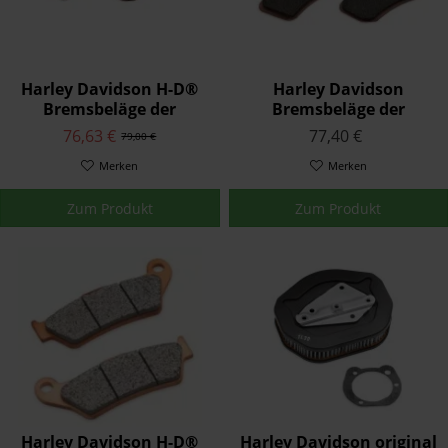
Harley Davidson H-D®
Harley Davidson
Bremsbeläge der
Bremsbeläge der
Serienausstattung
Serienausstattung
76,63 €
77,40 €
79,00 €
42850-06B
44082-08
Merken
Merken
Zum Produkt
Zum Produkt
Harley Davidson H-D®
Harley Davidson original