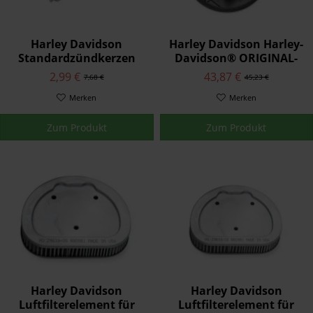
Harley Davidson
Harley Davidson Harley-
Standardzündkerzen
Davidson® ORIGINAL-
32336-04
LUFTFILTERELEMENTE
2,99 €
43,87 €
7,68 €
45,23 €
29400078
Merken
Merken
Zum Produkt
Zum Produkt
Harley Davidson
Harley Davidson
Luftfilterelement für
Luftfilterelement für