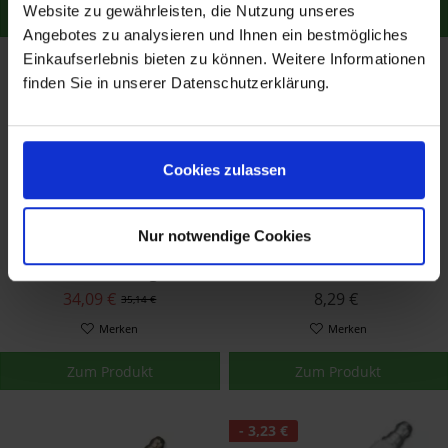
Website zu gewährleisten, die Nutzung unseres
Zum Produkt
Zum Produkt
Angebotes zu analysieren und Ihnen ein bestmögliches
Einkaufserlebnis bieten zu können. Weitere Informationen
finden Sie in unserer Datenschutzerklärung.
Cookies zulassen
Nur notwendige Cookies
Harley Davidson
Harley-Davidson
Screamin' Eagle
Zündkerze für XG
Performance
Modelle und Milwaukee
34,09 €
8,29 €
35,14 €
Zündkerzen 31600085
Eight Motoren 31600012
Merken
Merken
Zum Produkt
Zum Produkt
- 3,23 €