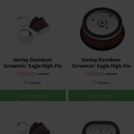
Harley Davidson
Harley Davidson
Screamin' Eagle High-Flo
Screamin' Eagle High-Flo
K&N® Austausch-
K&N® Austausch-
163,29 €
105,48 €
168,34 €
108,74 €
Luftfilterelement
Luftfilterelement
29400275
Merken
29400020
Merken
Zum Produkt
Zum Produkt