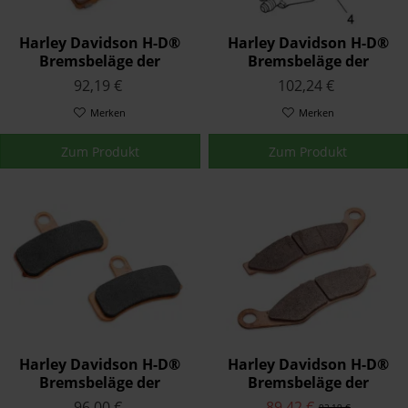
Harley Davidson H-D®
Harley Davidson H-D®
Bremsbeläge der
Bremsbeläge der
Serienausstattung
Serienausstattung
92,19 €
102,24 €
41300053
41300004
Merken
Merken
Zum Produkt
Zum Produkt
Harley Davidson H-D®
Harley Davidson H-D®
Bremsbeläge der
Bremsbeläge der
Serienausstattung
Serienausstattung
96,00 €
89,42 €
92,19 €