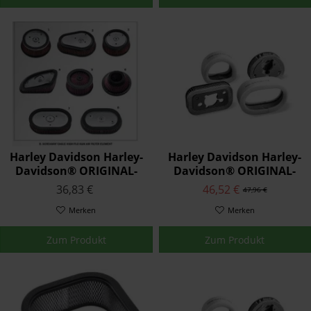
Harley Davidson Harley-
Harley Davidson Harley-
Davidson® ORIGINAL-
Davidson® ORIGINAL-
LUFTFILTERELEMENTE
LUFTFILTERELEMENTE
36,83 €
46,52 €
47,96 €
29400212
29259-91A
Merken
Merken
Zum Produkt
Zum Produkt