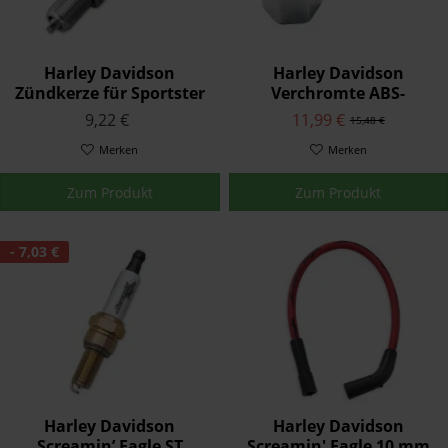
Harley Davidson
Harley Davidson
Zündkerze für Sportster
Verchromte ABS-
Twin Cam Modelle
Ventilschaftkappen
9,22 €
11,99 €
15,48 €
32362-04A
41144-97
Merken
Merken
Zum Produkt
Zum Produkt
- 7,03 €
Harley Davidson
Harley Davidson
Screamin’ Eagle ST
Screamin' Eagle 10 mm