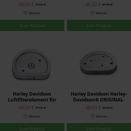
Screamin' Eagle Ultra
Touring und Trike
48,03 €
46,52 €
49,52 €
47,96 €
Classic Electra
Modelle 29633-08
Glide29509-06
Merken
Merken
Zum Produkt
Zum Produkt
Harley Davidson
Harley Davidson Harley-
Luftfilterelement für
Davidson® ORIGINAL-
Evolution 1340 Modelle
LUFTFILTERELEMENT
48,03 €
48,03 €
49,52 €
49,52 €
29291-95
29314-08
Merken
Merken
Zum Produkt
Zum Produkt