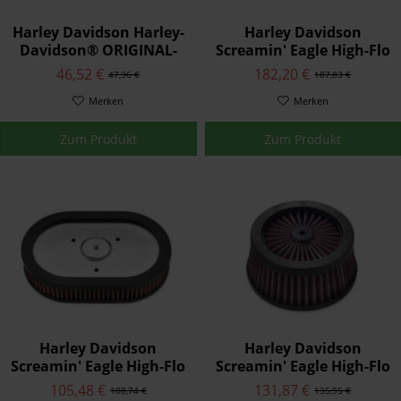
Harley Davidson Harley-
Harley Davidson
Davidson® ORIGINAL-
Screamin' Eagle High-Flo
LUFTFILTERELEMENTE
K&N® Austausch-
46,52 €
182,20 €
47,96 €
187,83 €
29377-08
Luftfilterelement
Merken
29400141
Merken
Zum Produkt
Zum Produkt
Harley Davidson
Harley Davidson
Screamin' Eagle High-Flo
Screamin' Eagle High-Flo
K&N® Austausch-
K&N® Austausch-
105,48 €
131,87 €
108,74 €
135,95 €