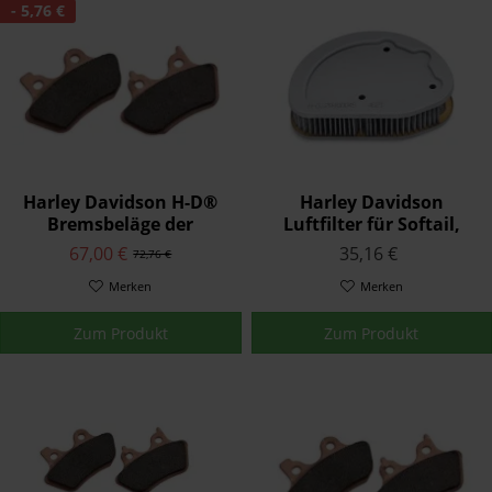
- 5,76 €
Harley Davidson H-D®
Harley Davidson
Bremsbeläge der
Luftfilter für Softail,
Serienausstattung
Touring & Trike Modelle
67,00 €
35,16 €
72,76 €
42310-08
29400045
Merken
Merken
Zum Produkt
Zum Produkt