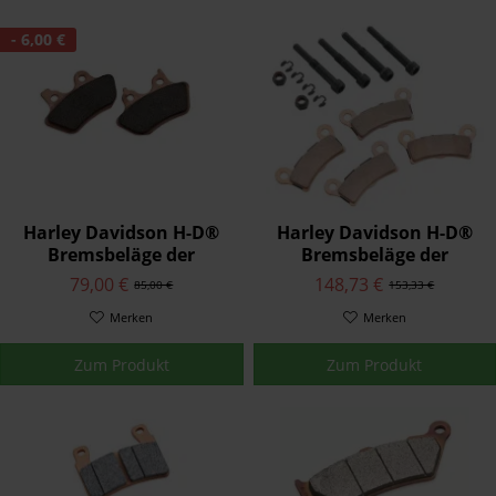
- 6,00 €
Harley Davidson H-D®
Harley Davidson H-D®
Bremsbeläge der
Bremsbeläge der
Serienausstattung
Serienausstattung
79,00 €
148,73 €
85,00 €
153,33 €
42897-08
83911-09B
Merken
Merken
Zum Produkt
Zum Produkt