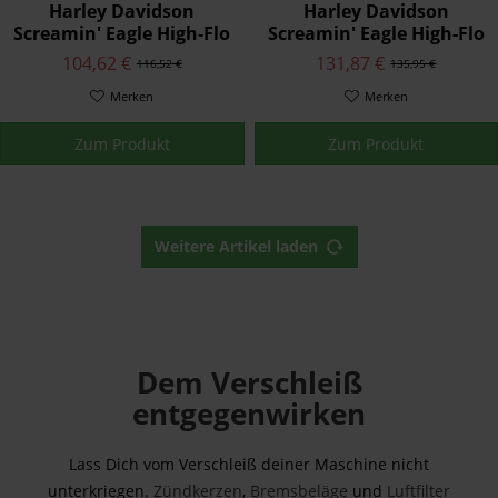
Harley Davidson
Harley Davidson
Screamin' Eagle High-Flo
Screamin' Eagle High-Flo
K&N® Austausch-
K&N® Austausch-
104,62 €
131,87 €
116,52 €
135,95 €
Luftfilterelement
Luftfilterelement
29400247
Merken
29400065
Merken
Zum Produkt
Zum Produkt
Weitere Artikel laden
Dem Verschleiß
entgegenwirken
Lass Dich vom Verschleiß deiner Maschine nicht
unterkriegen.
Zündkerzen
,
Bremsbeläge
und
Luftfilter