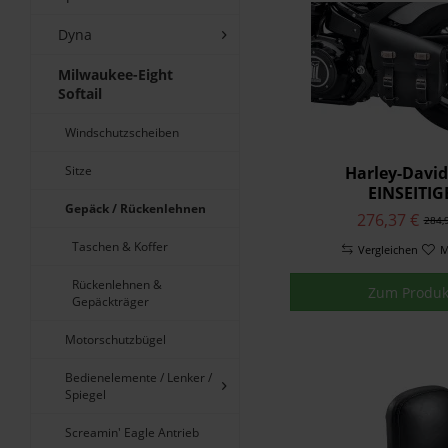
Dyna
Milwaukee-Eight
Softail
Windschutzscheiben
Sitze
Harley-Davi
EINSEITIG
Gepäck / Rückenlehnen
SCHWINGENTAS
276,37 €
284,
SCHWARZES L
Taschen & Koffer
Vergleichen
90201567
M
Rückenlehnen &
Zum Produk
Gepäckträger
Motorschutzbügel
Bedienelemente / Lenker /
Spiegel
Screamin' Eagle Antrieb