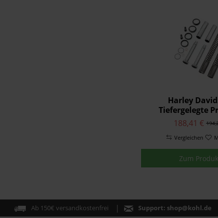
Harley Davi
Tiefergelegte P
Vorderradfed
188,41 €
194,
45500427
Vergleichen
M
Zum Produk
Ab 150€ versandkostenfrei
Support:
shop@kohl.de