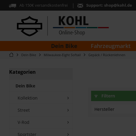
Ab 150€ versandkostenfrei
Support:
shop@kohl.de
Dein Bike
Fahrzeugmarkt
Dein Bike
Milwaukee-Eight Softail
Gepäck / Rückenlehnen
Kategorien
Dein Bike
Filtern
Kollektion
Hersteller
Street
V-Rod
Harley Davidson
Sportster