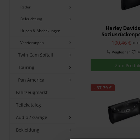
Räder
Beleuchtung
Harley David
Hupen & Abdeckungen
Soziusrückenpol
Mittelgroß 52
100,46 €
Verzierungen
103,
Vergleichen
M
Twin Cam Softail
Zum Produk
Touring
Pan America
- 37,79 €
Fahrzeugmarkt
Teilekatalog
Audio / Garage
Bekleidung