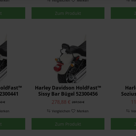
erken
Vergleichen
Merken
Ve
t
Zum Produkt
HoldFast™
Harley Davidson HoldFast™
Harl
52300441
Sissy Bar Bügel 52300456
Sozius
Mitte
278,88 €
11
50 €
287,50 €
erken
Vergleichen
Merken
Ve
t
Zum Produkt