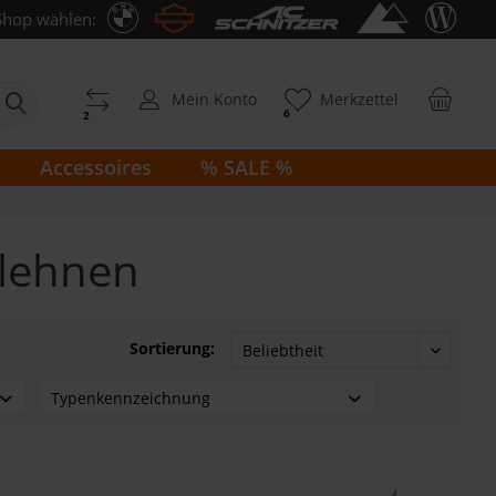
Shop wählen:
Mein Konto
Merkzettel
6
2
Accessoires
% SALE %
nlehnen
Sortierung:
Typenkennzeichnung