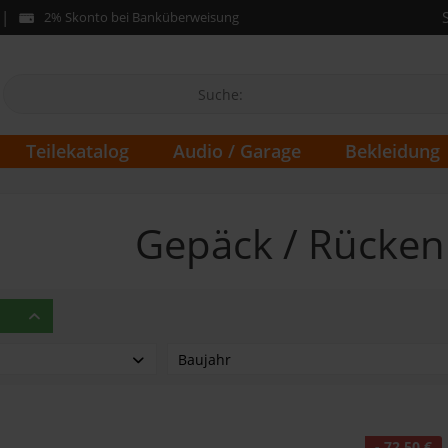
2% Skonto bei Banküberweisung
Teilekatalog
Audio / Garage
Bekleidung
Gepäck / Rücke
Baujahr
- 72,50 €