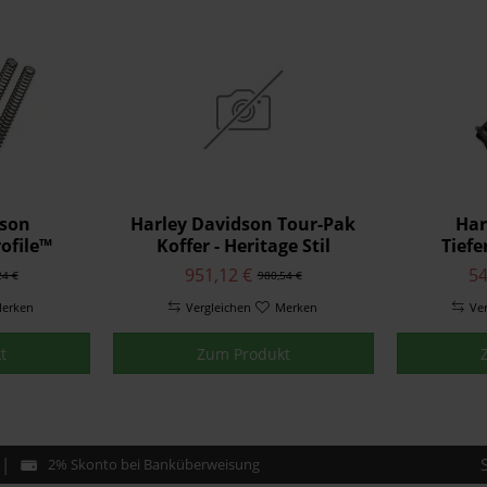
dson
Harley Davidson Tour-Pak
Har
rofile™
Koffer - Heritage Stil
Tiefe
erung
53000598
Hint
951,12 €
54
24 €
980,54 €
erken
Vergleichen
Merken
Ve
t
Zum Produkt
2% Skonto bei Banküberweisung