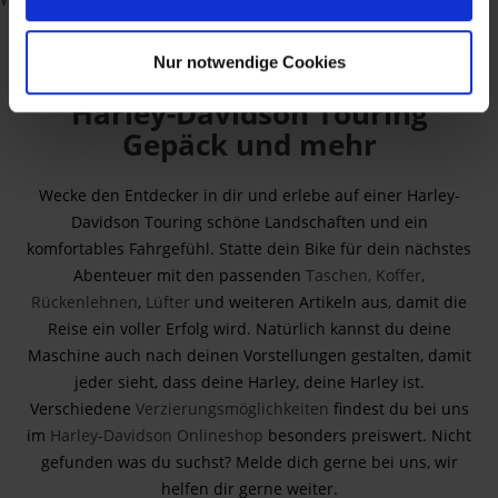
Nur notwendige Cookies
Harley-Davidson Touring
Gepäck und mehr
Wecke den Entdecker in dir und erlebe auf einer Harley-
Davidson Touring schöne Landschaften und ein
komfortables Fahrgefühl. Statte dein Bike für dein nächstes
Abenteuer mit den passenden
Taschen, Koffer
,
Rückenlehnen
,
Lüfter
und weiteren Artikeln aus, damit die
Reise ein voller Erfolg wird. Natürlich kannst du deine
Maschine auch nach deinen Vorstellungen gestalten, damit
jeder sieht, dass deine Harley, deine Harley ist.
Verschiedene
Verzierungsmöglichkeiten
findest du bei uns
im
Harley-Davidson Onlineshop
besonders preiswert. Nicht
gefunden was du suchst? Melde dich gerne bei uns, wir
helfen dir gerne weiter.