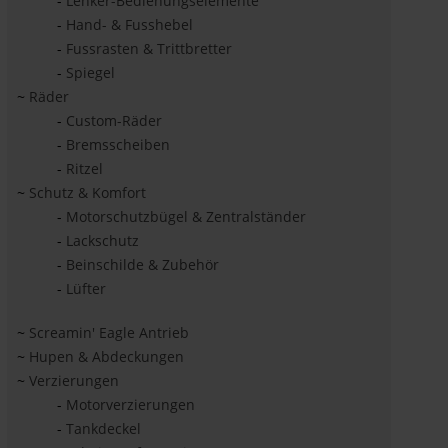
-
Lenker-Bedienungselemente
-
Hand- & Fusshebel
-
Fussrasten & Trittbretter
-
Spiegel
~
Räder
-
Custom-Räder
-
Bremsscheiben
-
Ritzel
~
Schutz & Komfort
-
Motorschutzbügel & Zentralständer
-
Lackschutz
-
Beinschilde & Zubehör
-
Lüfter
~
Screamin' Eagle Antrieb
~
Hupen & Abdeckungen
~
Verzierungen
-
Motorverzierungen
-
Tankdeckel