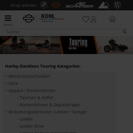
Shop wählen:
Menü
Touring
Harley-Davidson Touring Kategorien:
~
Windschutzscheiben
~
Sitze
~
Gepäck / Rückenlehnen
-
Taschen & Koffer
-
Rückenlehnen & Gepäckträger
~
Bedienungselemente / Lenker / Spiegel
-
Lenker
-
Lenker-Riser