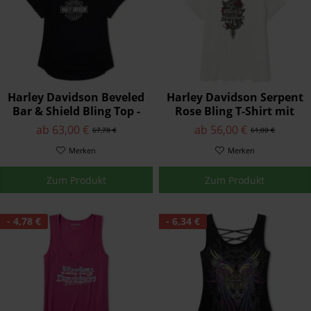
Harley Davidson Beveled
Harley Davidson Serpent
Bar & Shield Bling Top -
Rose Bling T-Shirt mit
Harley Black
Rundhalsausschnitt
ab 63,00 €
ab 56,00 €
67,78 €
61,00 €
Merken
Merken
Zum Produkt
Zum Produkt
- 4,78 €
- 6,34 €