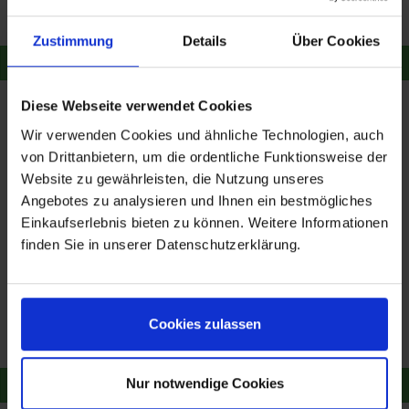
Merken
Merken
Zustimmung
Details
Über Cookies
Zum Produkt
Zum Produkt
Diese Webseite verwendet Cookies
- 6,89 €
Wir verwenden Cookies und ähnliche Technologien, auch
von Drittanbietern, um die ordentliche Funktionsweise der
Website zu gewährleisten, die Nutzung unseres
Angebotes zu analysieren und Ihnen ein bestmögliches
Einkaufserlebnis bieten zu können. Weitere Informationen
finden Sie in unserer Datenschutzerklärung.
Harley Davidson Serpent
Harley Davidson Bar &
Rose Bling Ribbed
Shield Buffalo Check
Tanktop - Cloud Dancer
Pajama Set
52,60 €
ab 88,00 €
54,23 €
94,89 €
Cookies zulassen
Merken
Merken
Nur notwendige Cookies
Zum Produkt
Zum Produkt