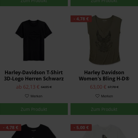
Zum Produkt
Zum Produkt
- 4,78 €
Harley-Davidson T-Shirt
Harley Davidson
3D-Logo Herren Schwarz
Women's Bling H-D®
96611-19VM
Born to Fly Notch Neck
ab 62,13 €
63,00 €
64,05 €
67,78 €
Muscle Tee - Grape Leaf
Merken
Merken
Zum Produkt
Zum Produkt
- 4,78 €
- 5,00 €