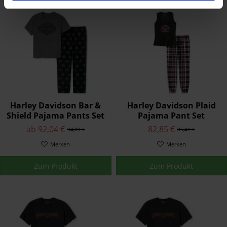
Harley Davidson Bar &
Harley Davidson Plaid
Shield Pajama Pants Set
Pajama Pant Set
ab 92,04 €
82,85 €
94,89 €
85,41 €
Merken
Merken
Zum Produkt
Zum Produkt