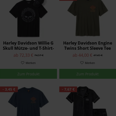
Harley Davidson Willie G
Harley Davidson Engine
Skull Mütze- und T-Shirt-
Twins Short Sleeve Tee
Geschenkset für Herren
für Herren - Grape Leaf
ab 72,33 €
ab 44,00 €
74,57 €
47,45 €
Merken
Merken
Zum Produkt
Zum Produkt
- 3,45 €
- 7,67 €