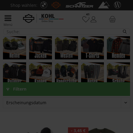
Shop wählen:
41
Menü
T-Shirts
Filtern
- 3,45 €