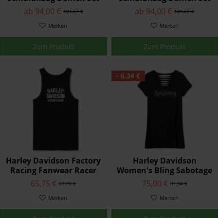
Button Front Damen
Bar & Shield Button
ab 94,00 €
ab 94,00 €
101,67 €
101,67 €
Front schwarz/orange
Merken
Merken
Zum Produkt
Zum Produkt
- 6,34 €
Harley Davidson Factory
Harley Davidson
Racing Fanwear Racer
Women's Bling Sabotage
Tanktop für Damen -
Short Sleeve Rip &
65,75 €
75,00 €
67,78 €
81,34 €
Harley Black
Repair Tunic
Merken
Merken