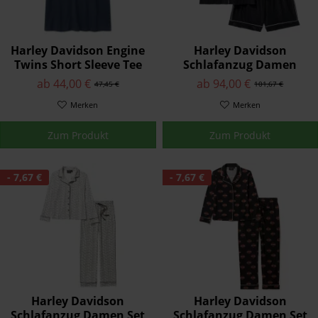
Harley Davidson Engine
Harley Davidson
Twins Short Sleeve Tee
Schlafanzug Damen
für Herren - Mood Indigo
"Velour"
ab 44,00 €
ab 94,00 €
47,45 €
101,67 €
Merken
Merken
Zum Produkt
Zum Produkt
- 7,67 €
- 7,67 €
Harley Davidson
Harley Davidson
Schlafanzug Damen Set
Schlafanzug Damen Set