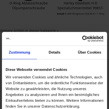
ube
Harley Davidson H-D
Harley-Davidson Ölwechs
be
Spezialschmiermittel 99857-
Kit 5er H-D...
97A
Inhalt
0.409 Kilogramm
(54,94 € / 1 Kilogramm)
22,47 €
87,11 €
23,17 €
89,80 €
Weitere Artikel in dieser Kategorie »
Zustimmung
Details
Über Cookies
Harley-Davidson Garage /
Zubehör Produkte
Diese Webseite verwendet Cookies
In der Kategorie Garage / Zubehör findest du
Wir verwenden Cookies und ähnliche Technologien, auch
Pflegeprodukte
,
Öle & Schmiermittel
,
Spanngurte
,
von Drittanbietern, um die ordentliche Funktionsweise der
Sicherheitsschlösser
und weitere Artikel. Damit deine
Website zu gewährleisten, die Nutzung unseres
Harley-Davidson auf der Straße gut aussieht ist eine gewisse
Angebotes zu analysieren und Ihnen ein bestmögliches
Pflege nötig. Die nötigen Pflegemittel findest du im Harley-
Einkaufserlebnis bieten zu können. Weitere Informationen
Davidson Onlineshop von Kohl Automobile. Entdecke Artikel
finden Sie in unserer Datenschutzerklärung.
aus den Bereichen
Oberflächenpflege
,
Motorradplanen
und