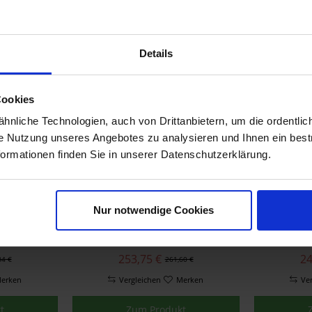
020
INNEN/
149,46 €
18
45 €
154,08 €
erken
Vergleichen
Merken
Ve
Details
t
Zum Produkt
Cookies
nliche Technologien, auch von Drittanbietern, um die ordentlic
ie Nutzung unseres Angebotes zu analysieren und Ihnen ein best
formationen finden Sie in unserer Datenschutzerklärung.
Nur notwendige Cookies
dson
Harley Davidson
Har
NE FÜR
MOTORRADPLANE FÜR
MOTOR
043
INNEN/AUSSEN 93100024
INNEN/
253,75 €
24
84 €
261,60 €
erken
Vergleichen
Merken
Ve
t
Zum Produkt