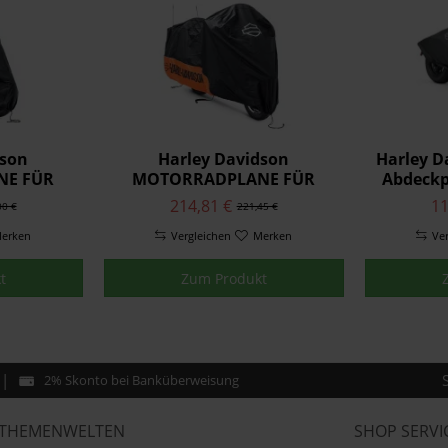
dson
Harley Davidson
Harley 
NE FÜR
MOTORRADPLANE FÜR
Abdeckp
3100022
INNEN/AUSSEN 93100023
214,81 €
11
00 €
221,45 €
erken
Vergleichen
Merken
Ve
t
Zum Produkt
2% Skonto bei Banküberweisung
THEMENWELTEN
SHOP SERVI