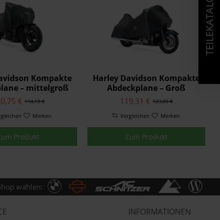
TEILEKATALOG
Davidson Kompakte
Harley Davidson Kompakte
lane – mittelgroß
Abdeckplane – Groß
0,75 €
119,31 €
114,18 €
123,00 €
rgleichen
Merken
Vergleichen
Merken
Zum Produkt
Zum Produkt
Shop wählen:
CE
INFORMATIONEN