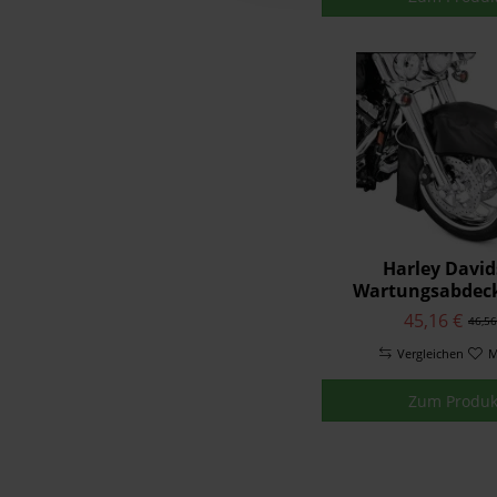
Harley Davi
Wartungsabdec
94641-08
45,16 €
46,56
Vergleichen
M
Zum Produk