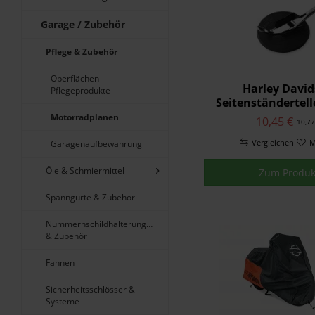
Garage / Zubehör
Pflege & Zubehör
Oberflächen-
Harley Davi
Pflegeprodukte
Seitenständertell
98
Motorradplanen
10,45 €
10,77
Vergleichen
M
Garagenaufbewahrung
Öle & Schmiermittel
Zum Produk
Spanngurte & Zubehör
Nummernschildhalterungen
& Zubehör
Fahnen
Sicherheitsschlösser &
Systeme