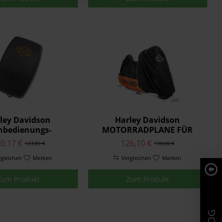
ley Davidson
Harley Davidson
nbedienungs-
MOTORRADPLANE FÜR
entüröffner-Kit
INNEN 93100018
0,17 €
126,10 €
123,89 €
130,00 €
91562-01
rgleichen
Merken
Vergleichen
Merken
Zum Produkt
Zum Produkt