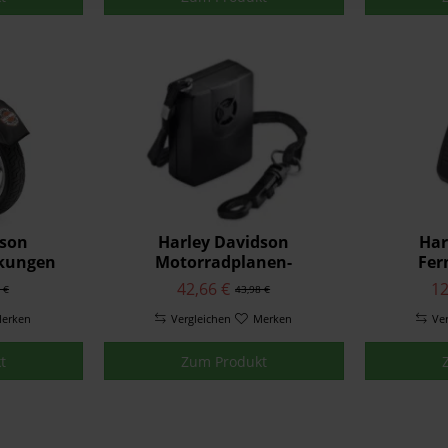
dson
Harley Davidson
Har
kungen
Motorradplanen-
Fer
Alarmanlage 69000038
Garag
42,66 €
12
 €
43,98 €
erken
Vergleichen
Merken
Ve
t
Zum Produkt