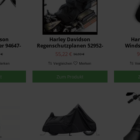
dson
Harley Davidson
Har
er 94647-
Regenschutzplanen 52952-
Winds
97
Aufbew
55,22 €
9
 €
56,93 €
Baumw
erken
Vergleichen
Merken
Ve
t
Zum Produkt