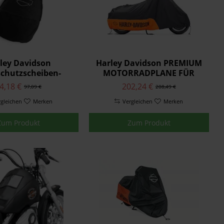
ley Davidson
Harley Davidson PREMIUM
chutzscheiben-
MOTORRADPLANE FÜR
ahrungstasche,
INNEN 93100019
4,18 €
202,24 €
97,09 €
208,49 €
olle 95982-98B
rgleichen
Merken
Vergleichen
Merken
Zum Produkt
Zum Produkt