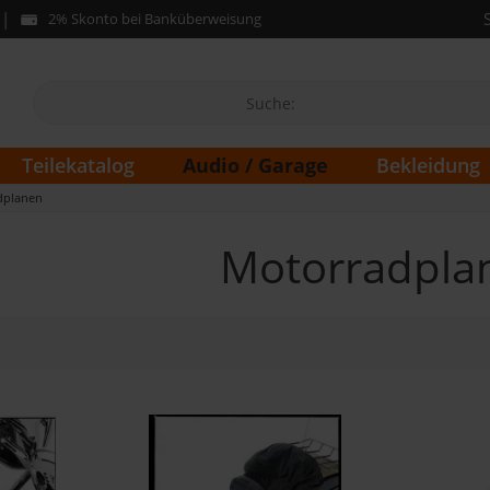
2% Skonto bei Banküberweisung
Audio / Garage
Teilekatalog
Bekleidung
dplanen
Motorradpla