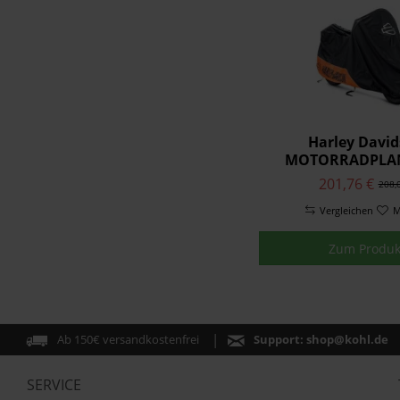
Harley Davi
MOTORRADPLA
INNEN/AUSSEN 9
201,76 €
208,
Vergleichen
M
Zum Produk
Ab 150€ versandkostenfrei
Support:
shop@kohl.de
SERVICE