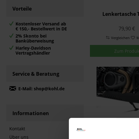
Vorteile
Lenkertasche 
Kostenloser Versand ab
79,90 €
€ 150,- Bestellwert in DE
2% Skonto bei
Vergleichen
M
Banküberweisung
Harley-Davidson
Zum Produk
Vertragshändler
Service & Beratung
E-Mail: shop@kohl.de
Informationen
Harley Davids
Kontakt
America Unterfa
Über uns