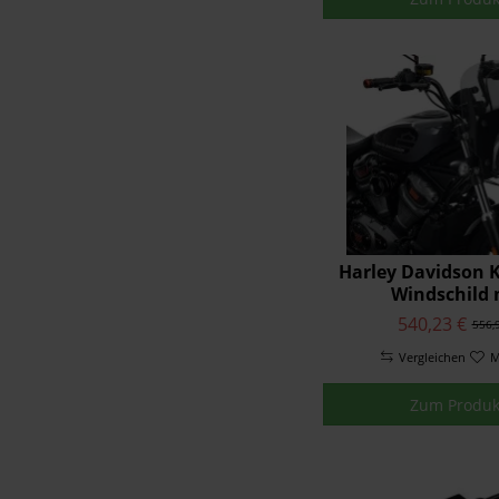
Harley Davidson 
Windschild 
Schnellentrie
540,23 €
556,
Vergleichen
M
Zum Produk