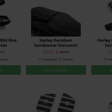
Wild One
Harley Davidson
Harley
sten
Sundowner Soziussitz
Soz
250,61 €
22
91 €
258,36 €
erken
Vergleichen
Merken
Ve
t
Zum Produkt