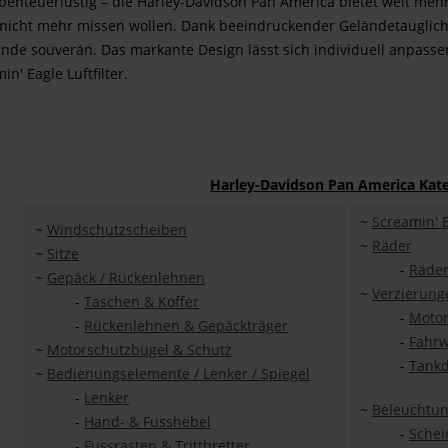
abenteuerlustig – die Harley-Davidson Pan America bietet weit mehr
nicht mehr missen wollen. Dank beeindruckender Geländetauglichk
ände souverän. Das markante Design lässt sich individuell anpasse
n' Eagle Luftfilter.
Harley-Davidson Pan America Kate
~
Screamin' 
~
Windschutzscheiben
~
Räder
~
Sitze
-
Räder
~
Gepäck / Rückenlehnen
~
Verzierung
-
Taschen & Koffer
-
Motor
-
Rückenlehnen & Gepäckträger
-
Fahrw
~
Motorschutzbügel & Schutz
-
Tank
~
Bedienungselemente / Lenker / Spiegel
-
Lenker
~
Beleuchtu
-
Hand- & Fusshebel
-
Schei
-
Fussrasten & Trittbretter