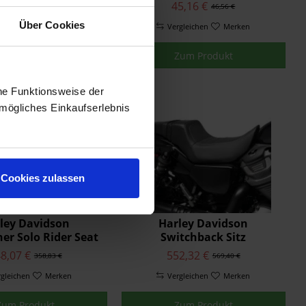
9,46 €
45,16 €
31,02 €
46,56 €
Über Cookies
rgleichen
Merken
Vergleichen
Merken
Zum Produkt
Zum Produkt
he Funktionsweise der
mögliches Einkaufserlebnis
Cookies zulassen
ley Davidson
Harley Davidson
r Solo Rider Seat
Switchback Sitz
8,07 €
552,32 €
358,83 €
569,40 €
rgleichen
Merken
Vergleichen
Merken
Zum Produkt
Zum Produkt