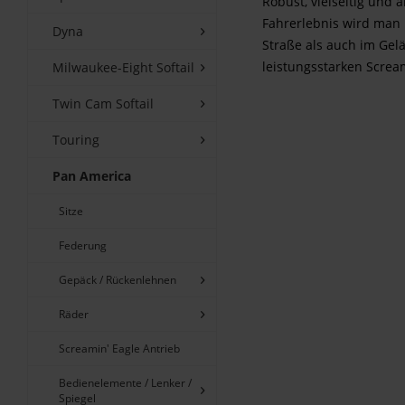
Robust, vielseitig und 
Fahrerlebnis wird man 
Dyna
Straße als auch im Gel
leistungsstarken Screami
Milwaukee-Eight Softail
Twin Cam Softail
Touring
Pan America
Sitze
Federung
Gepäck / Rückenlehnen
Räder
Screamin' Eagle Antrieb
Bedienelemente / Lenker /
Spiegel