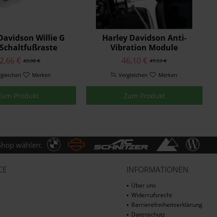
Davidson Willie G
Harley Davidson Anti-
 Schaltfußraste
Vibration Module
2,66 €
46,10 €
43,98 €
47,53 €
rgleichen
Merken
Vergleichen
Merken
Zum Produkt
Zum Produkt
Shop wählen:
CE
INFORMATIONEN
Über uns
Widerrufsrecht
Barrierefreiheitserklärung
Datenschutz