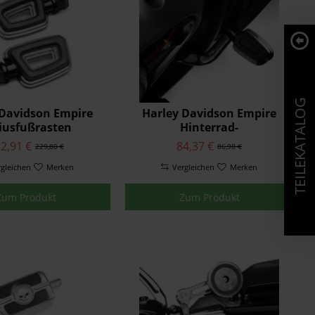
TEILEKATALOG
 Davidson Empire
Harley Davidson Empire
iusfußrasten
Hinterrad-
Bremspedalauflage
2,91 €
84,37 €
229,80 €
86,98 €
rgleichen
Merken
Vergleichen
Merken
Zum Produkt
Zum Produkt