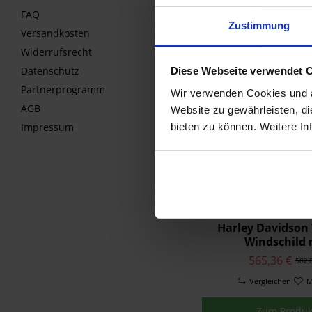
476,16 €
490,
FAQ
Zustimmung
Vergleichen
M
Versandkosten
Widerrufsrecht
Zum Produk
Datenschutz
Diese Webseite verwendet 
Partnerprogramm
Wir verwenden Cookies und äh
AGB
Website zu gewährleisten, d
bieten zu können. Weitere In
Impressum
Harley Davidson
Windschild 
Schnellentrie
565,36 €
582,
Vergleichen
M
Zum Produk