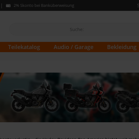
2% Skonto bei Banküberweisung
Teilekatalog
Audio / Garage
Bekleidung