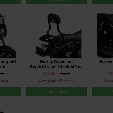
Kompakt-
Harley Davidson
Harley
mit
Gepäckträger für HoldFast
gelung
Sissybar-Bügel
219,82 €
31
94 €
226,62 €
erken
Vergleichen
Merken
Ve
t
Zum Produkt