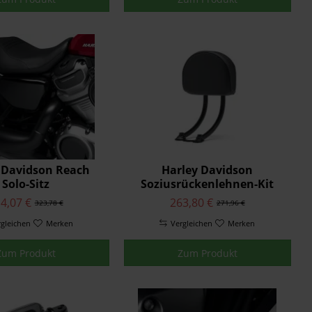
 Davidson Reach
Harley Davidson
Solo-Sitz
Soziusrückenlehnen-Kit
4,07 €
263,80 €
323,78 €
271,96 €
rgleichen
Merken
Vergleichen
Merken
Zum Produkt
Zum Produkt