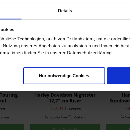
Montage System
563,60 €
2
89 €
581,03 €
Details
erken
Vergleichen
Merken
Ve
t
Zum Produkt
Cookies
nliche Technologien, auch von Drittanbietern, um die ordentlic
ie Nutzung unseres Angebotes zu analysieren und Ihnen ein best
formationen finden Sie in unserer Datenschutzerklärung.
Nur notwendige Cookies
 Touring
Harley Davidson Nightster
Har
mit
12,7" cm Riser
Sundowne
gelung
222,91 €
34
85 €
229,80 €
erken
Vergleichen
Merken
Ve
t
Zum Produkt