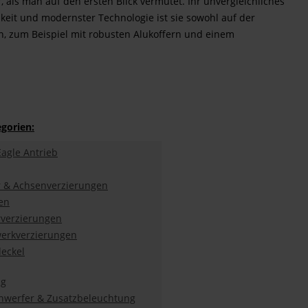
, als man auf den ersten Blick vermutet. Ihr unvergleichliches
eit und modernster Technologie ist sie sowohl auf der
n, zum Beispiel mit robusten Alukoffern und einem
gorien:
Eagle Antrieb
 & Achsenverzierungen
en
verzierungen
erkverzierungen
decke
l
ng
nwerfer & Zusatzbeleuchtung