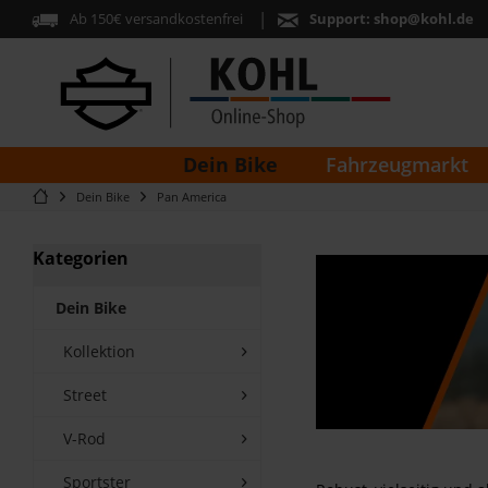
Ab 150€ versandkostenfrei
Support:
shop@kohl.de
Dein Bike
Fahrzeugmarkt
Dein Bike
Pan America
Kategorien
Dein Bike
Kollektion
Street
V-Rod
Sportster