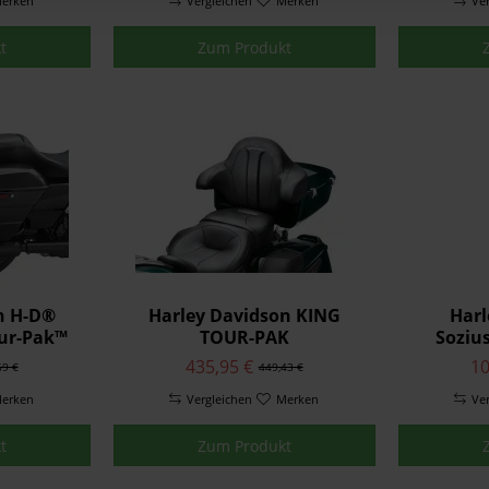
erken
Vergleichen
Merken
Sch
Ve
t
Zum Produkt
n H-D®
Harley Davidson KING
Harl
ur-Pak™
TOUR-PAK
Sozius
 für
RÜCKENPOLSTER - CVO
Mitte
435,95 €
10
69 €
449,43 €
53000459
STREET GLIDE® STYLING
erken
Vergleichen
52300360
Merken
Ve
t
Zum Produkt