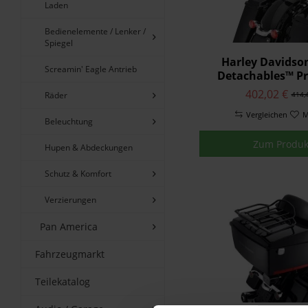
Laden
Bedienelemente / Lenker /
Spiegel
Harley Davidso
Screamin' Eagle Antrieb
Detachables™ 
Rückenlehne
402,02 €
Räder
414,
verstellbarer N
Vergleichen
52300258
M
Beleuchtung
Zum Produk
Hupen & Abdeckungen
Schutz & Komfort
Verzierungen
Pan America
Fahrzeugmarkt
Teilekatalog