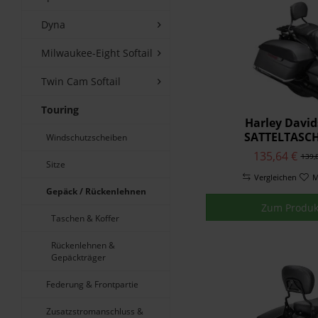
Dyna
Milwaukee-Eight Softail
Twin Cam Softail
Touring
Harley Davi
SATTELTASC
Windschutzscheiben
DECKELSCHONER 
135,64 €
139,
Sitze
Vergleichen
M
Gepäck / Rückenlehnen
Zum Produk
Taschen & Koffer
Rückenlehnen &
Gepäckträger
Federung & Frontpartie
Zusatzstromanschluss &