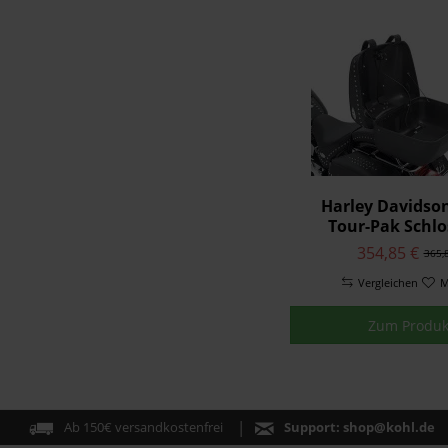
Harley Davidso
Tour-Pak Schlo
54360-05
354,85 €
365,
Vergleichen
M
Zum Produk
Ab 150€ versandkostenfrei
Support:
shop@kohl.de