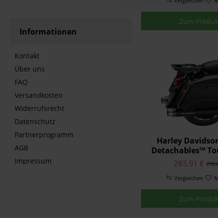
Vergleichen
M
Zum Produk
Informationen
Kontakt
Über uns
FAQ
Versandkosten
Widerrufsrecht
Datenschutz
Partnerprogramm
Harley Davidso
AGB
Detachables™ To
Gepäckträger
Impressum
283,91 €
292,
Doppelsitzbank 
Vergleichen
M
Zum Produk