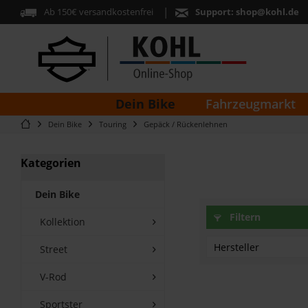
Ab 150€ versandkostenfrei
Support:
shop@kohl.de
Dein Bike
Fahrzeugmarkt
Dein Bike
Touring
Gepäck / Rückenlehnen
Kategorien
Dein Bike
Filtern
Kollektion
Hersteller
Street
V-Rod
Harley Davidson
Sportster