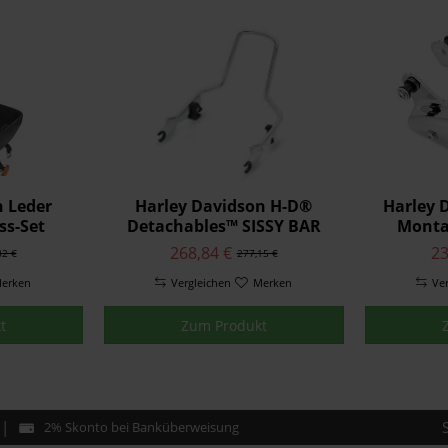
n Leder
Harley Davidson H-D®
Harley 
ss-Set
Detachables™ SISSY BAR
Monta
BÜGEL 52627-09A
268,84 €
23
82 €
277,15 €
erken
Vergleichen
Merken
Ve
t
Zum Produkt
2% Skonto bei Banküberweisung