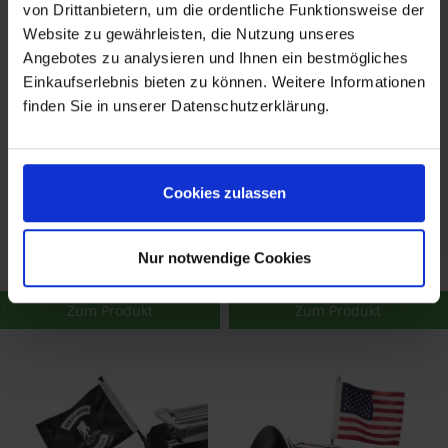
von Drittanbietern, um die ordentliche Funktionsweise der
Website zu gewährleisten, die Nutzung unseres
Angebotes zu analysieren und Ihnen ein bestmögliches
Einkaufserlebnis bieten zu können. Weitere Informationen
finden Sie in unserer Datenschutzerklärung.
Harley Davidson
Harley Davidson
Cookies zulassen
POW/MIA Fahnen-Kit
Wounded Warrior
94901-03
Project® Fahnen-kit
51,39 €
51,39 €
52,98 €
52,98 €
61400377
Nur notwendige Cookies
Merken
Merken
Zum Produkt
Zum Produkt