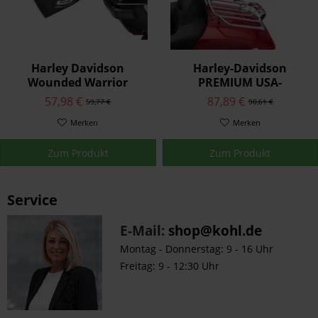
Harley Davidson
Harley-Davidson
Wounded Warrior
PREMIUM USA-
Project® Fahnen-kit
FLAGGENKIT 61400617
57,98 €
87,89 €
59,77 €
90,61 €
61400375
Merken
Merken
Zum Produkt
Zum Produkt
Service
E-Mail:
shop@kohl.de
Montag - Donnerstag: 9 - 16 Uhr
Freitag: 9 - 12:30 Uhr