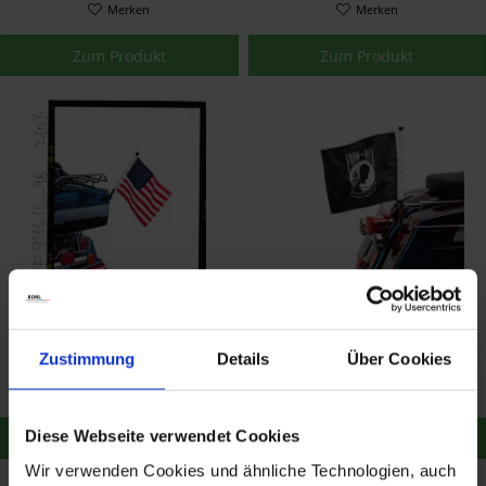
Merken
Merken
Zum Produkt
Zum Produkt
Harley Davidson
Harley Davidson
Amerikafahnen-Kit
POW/MIA Fahnen-Kit
94625-98
94902-03
31,59 €
31,59 €
Zustimmung
Details
Über Cookies
32,57 €
32,57 €
Merken
Merken
Diese Webseite verwendet Cookies
Zum Produkt
Zum Produkt
Wir verwenden Cookies und ähnliche Technologien, auch