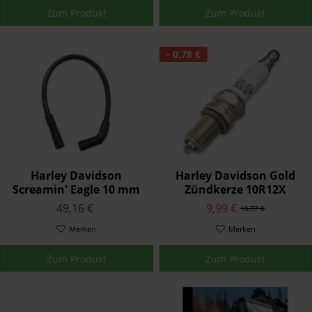
Zum Produkt
Zum Produkt
- 0,78 €
Harley Davidson
Harley Davidson Gold
Screamin' Eagle 10 mm
Zündkerze 10R12X
Phat Zündkerzenkabel
27794-08 für Sportster
49,16 €
9,99 €
10,77 €
32303-08A
XR1200 08-13
Merken
Merken
Zum Produkt
Zum Produkt