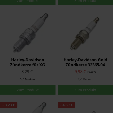
Zum Produkt
Zum Produkt
Harley-Davidson
Harley-Davidson Gold
Zündkerze für XG
Zündkerze 32365-04
Modelle und Milwaukee
8,29 €
9,98 €
10,29 €
Eight Motoren 31600012
Merken
Merken
Zum Produkt
Zum Produkt
- 3,23 €
- 4,69 €