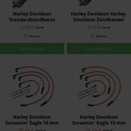
Harley-Davidson
Harley Davidson Harley-
Standardzündkerze
Davidson Zündkerzen
32337-04
der Serienausstattung
8,94 €
8,00 €
9,22 €
9,22 €
32338-04
Merken
Merken
Zum Produkt
Zum Produkt
Harley Davidson
Harley Davidson
Screamin' Eagle 10 mm
Screamin' Eagle 10 mm
Phat Zündkerzenkabel
Phat Zündkerzenkabel
75,33 €
75,33 €
77,66 €
77,66 €