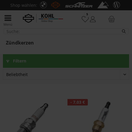
Shop wählen:
5
Menü
Zündkerzen
Zündkerzen
Filtern
- 7,03 €