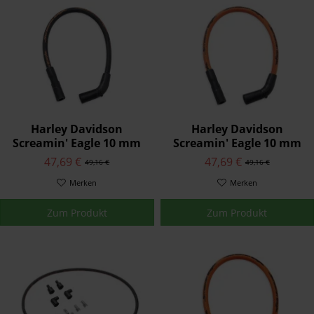
Harley Davidson
Harley Davidson
Screamin' Eagle 10 mm
Screamin' Eagle 10 mm
Phat Zündkerzenkabel
Phat Zündkerzenkabel
47,69 €
47,69 €
49,16 €
49,16 €
32093-98B
31956-04B
Merken
Merken
Zum Produkt
Zum Produkt