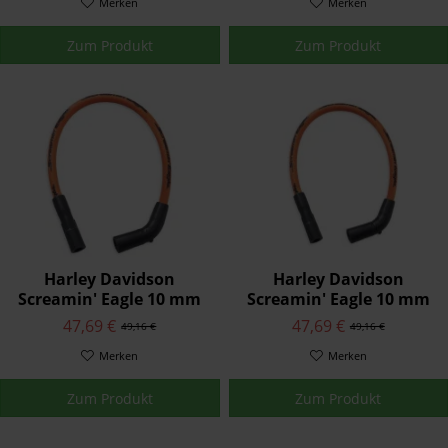
Merken
Merken
Zum Produkt
Zum Produkt
Harley Davidson
Harley Davidson
Screamin' Eagle 10 mm
Screamin' Eagle 10 mm
Phat Zündkerzenkabel
Phat Zündkerzenkabel
47,69 €
47,69 €
49,16 €
49,16 €
32360-00C
31964-89C
Merken
Merken
Zum Produkt
Zum Produkt