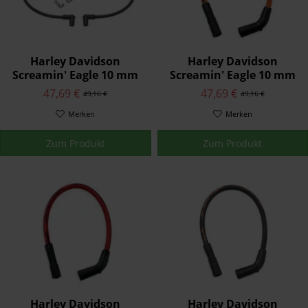
Harley Davidson
Harley Davidson
Screamin' Eagle 10 mm
Screamin' Eagle 10 mm
Phat Zündkerzenkabel -
Phat Zündkerzenkabel
47,69 €
47,69 €
49,16 €
49,16 €
zugeschnitten 32095-98B
32325-08A
Merken
Merken
Zum Produkt
Zum Produkt
Harley Davidson
Harley Davidson