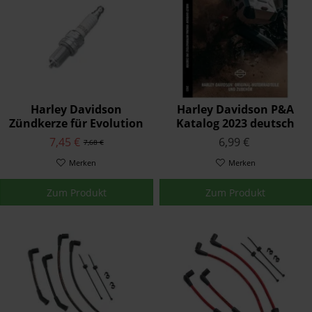
Harley Davidson
Harley Davidson P&A
Zündkerze für Evolution
Katalog 2023 deutsch
1340 und Shovelhead
7,45 €
6,99 €
7,68 €
32342-04
Merken
Merken
Zum Produkt
Zum Produkt