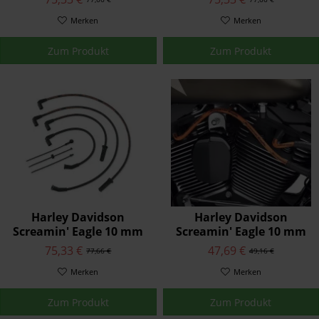
31600109
31600110
Merken
Merken
Zum Produkt
Zum Produkt
Harley Davidson
Harley Davidson
Screamin' Eagle 10 mm
Screamin' Eagle 10 mm
Phat Zündkerzenkabel
Phat Zündkerzenkabel
75,33 €
47,69 €
77,66 €
49,16 €
31600108
31902-08A
Merken
Merken
Zum Produkt
Zum Produkt