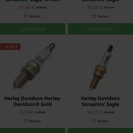
Phat Zündkerzenkabel
Performance
47,69 €
34,08 €
49,16 €
35,13 €
31937-99C
Zündkerzen 31600105
Merken
Merken
Zum Produkt
Zum Produkt
- 3,33 €
Harley Davidson Harley-
Harley Davidson
Davidson® Gold
Screamin' Eagle
Zündkerzen 32367-04
Performance
8,99 €
34,09 €
12,32 €
35,14 €
Zündkerzen 31600085
Merken
Merken