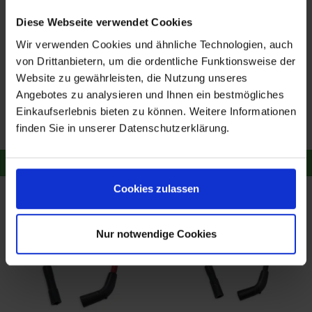
Diese Webseite verwendet Cookies
Wir verwenden Cookies und ähnliche Technologien, auch
von Drittanbietern, um die ordentliche Funktionsweise der
Website zu gewährleisten, die Nutzung unseres
Harley Davidson
Harley Davidson
Screamin' Eagle 10 mm
Screamin' Eagle 10 mm
Angebotes zu analysieren und Ihnen ein bestmögliches
Phat Zündkerzenkabel
Phat Zündkerzenkabel
Einkaufserlebnis bieten zu können. Weitere Informationen
31,99 €
47,69 €
49,16 €
49,16 €
31901-08A
32359-00C
finden Sie in unserer Datenschutzerklärung.
Merken
Merken
Zum Produkt
Zum Produkt
Cookies zulassen
Nur notwendige Cookies