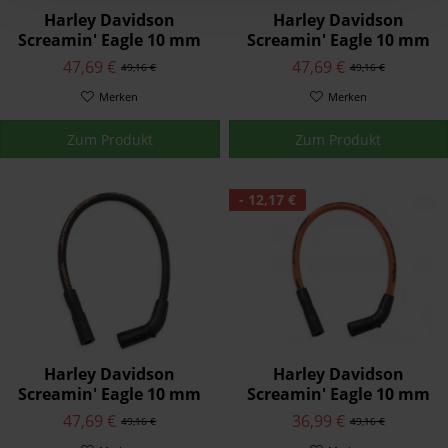
Harley Davidson
Harley Davidson
Screamin' Eagle 10 mm
Screamin' Eagle 10 mm
Phat Zündkerzenkabel
Phat Zündkerzenkabel
47,69 €
47,69 €
49,16 €
49,16 €
31967-08A
31965-08A
Merken
Merken
Zum Produkt
Zum Produkt
- 12,17 €
Harley Davidson
Harley Davidson
Screamin' Eagle 10 mm
Screamin' Eagle 10 mm
Phat Zündkerzenkabel
Phat Zündkerzenkabel
47,69 €
36,99 €
49,16 €
49,16 €
31907-08A
31944-99C