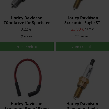
Harley Davidson
Harley Davidson
Zündkerze für Sportster
Screamin’ Eagle ST
Twin Cam Modelle
Performance
9,22 €
23,99 €
31,02 €
32362-04A
Zündkerzen 31600106
Merken
Merken
Zum Produkt
Zum Produkt
Harley Davidson
Harley Davidson
Screamin' Eagle 10 mm
Screamin' Eagle