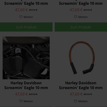
Screamin' Eagle 10 mm
Screamin' Eagle 10 mm
Phat Zündkerzenkabel
Phat Zündkerzenkabel
47,69 €
47,69 €
49,16 €
49,16 €
32318-08A
31958-04B
Merken
Merken
Zum Produkt
Zum Produkt
Harley Davidson
Harley Davidson
Screamin' Eagle 10 mm
Screamin' Eagle 10 mm
Phat Zündkerzenkabel
Phat Zündkerzenkabel
47,69 €
47,69 €
49,16 €
49,16 €
32092-98B
31963-89B
Merken
Merken