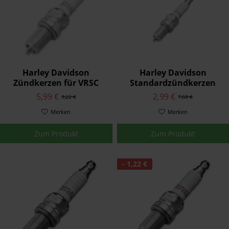
Harley Davidson
Harley Davidson
Zündkerzen für VRSC
Standardzündkerzen
Modelle 32335-04
32336-04
5,99 €
2,99 €
9,22 €
7,68 €
Merken
Merken
Zum Produkt
Zum Produkt
- 1,22 €