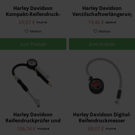
Harley Davidson
Harley Davidson
Kompakt-Reifendruck-
Ventilschaftverlängerung
und Profiltiefenmesser
42300009
69,07 €
19,46 €
71,21 €
20,06 €
75137-98B
Merken
Merken
Zum Produkt
Zum Produkt
Harley Davidson
Harley Davidson Digital-
Reifendruckprüfer und
Reifendruckmesser
Füllventil 12700096A
75158-10
106,74 €
69,07 €
110,04 €
71,21 €