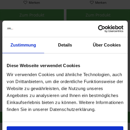
Merken
Merken
Zum Produkt
Zum Produkt
Zustimmung
Details
Über Cookies
Diese Webseite verwendet Cookies
Wir verwenden Cookies und ähnliche Technologien, auch
von Drittanbietern, um die ordentliche Funktionsweise der
Harley Davidson
Harley-Davidson
Reifendruck- und
MOTORRADREIFENDRUCK
Website zu gewährleisten, die Nutzung unseres
Profiltiefenmesser im
ÜBERWACHUNGSSYSTEM
Angebotes zu analysieren und Ihnen ein bestmögliches
36,01 €
251,25 €
37,12 €
259,02 €
geprägten Lederetui
42300124
Einkaufserlebnis bieten zu können. Weitere Informationen
75110-98B
Merken
Merken
finden Sie in unserer Datenschutzerklärung.
Zum Produkt
Zum Produkt