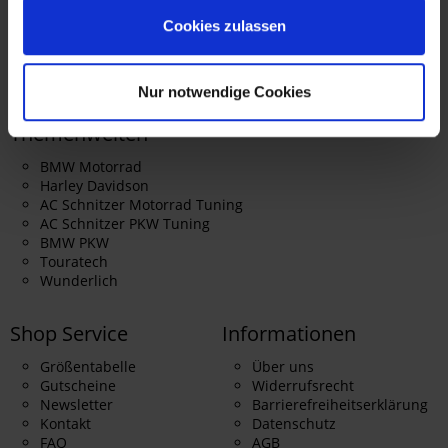
Montag - Donnerstag: 9 - 16 Uhr
Cookies zulassen
Freitag: 9 - 12:30 Uhr
Nur notwendige Cookies
Themenwelten
BMW Motorrad
Harley Davidson
AC Schnitzer Motorrad Tuning
AC Schnitzer PKW Tuning
BMW PKW
Touratech
Wunderlich
Shop Service
Informationen
Größentabelle
Über uns
Gutscheine
Widerrufsrecht
Newsletter
Barrierefreiheitserklärung
Kontakt
Datenschutz
FAQ
AGB