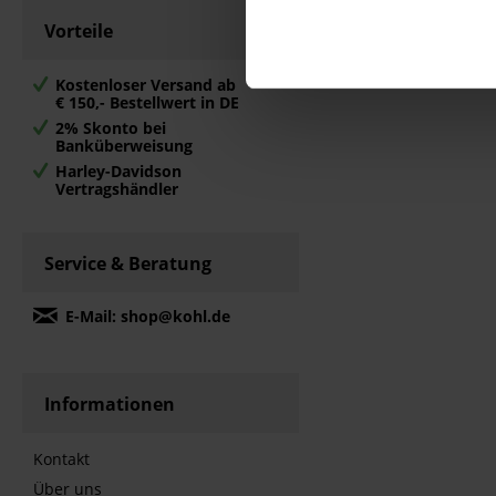
Vorteile
Kostenloser Versand ab
€ 150,- Bestellwert in DE
2% Skonto bei
Banküberweisung
Harley-Davidson
Vertragshändler
Service & Beratung
E-Mail: shop@kohl.de
Informationen
Kontakt
Über uns