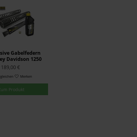
sive Gabelfedern
ley Davidson 1250
rica ab 2021 +Nur
189,00 €
elektronisches
rgleichen
Fahrwe
Merken
Zum Produkt