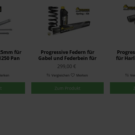
-25mm für
Progressive Federn für
Progres
1250 Pan
Gabel und Federbein für
für Har
2021
Harley Davidson 1250 Pan
Pan Ame
299,00 €
 und
America ab 2021
ohne 
ur oh
erken
Austauschfed
Vergleichen
Merken
Ve
t
Zum Produkt