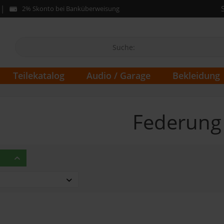
2% Skonto bei Banküberweisung
Teilekatalog
Audio / Garage
Bekleidung
Federung
rica