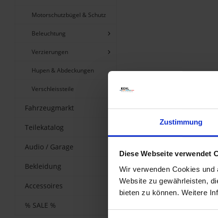
Motorschutzbügel & Schutz
Beleuchtung
Verzierungen
Hupen & Abdeckungen
Verschleissteile
Fahrzeugmarkt
Zustimmung
Teilekatalog
Audio / Garage
Diese Webseite verwendet 
Bekleidung
Wir verwenden Cookies und äh
Website zu gewährleisten, d
Accessoires
bieten zu können. Weitere In
% SALE %