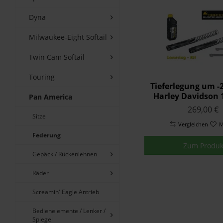
Dyna
Milwaukee-Eight Softail
Twin Cam Softail
Touring
Tieferlegung um 
Harley Davidson 
Pan America
America ab 
269,00 €
Gabelfedern
Sitze
Umlenkung +N
Vergleichen
M
Federung
Zum Produk
Gepäck / Rückenlehnen
Räder
Screamin' Eagle Antrieb
Bedienelemente / Lenker /
Spiegel