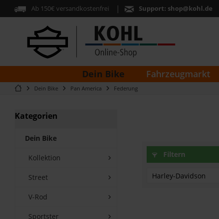
Ab 150€ versandkostenfrei
Support:
shop@kohl.de
Dein Bike
Fahrzeugmarkt
Dein Bike
Pan America
Federung
Kategorien
Dein Bike
Filtern
Kollektion
Harley-Davidson
Street
V-Rod
RA1250 Pan Ame
Sportster