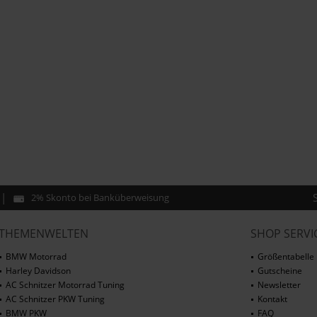
2% Skonto bei Banküberweisung
THEMENWELTEN
SHOP SERVI
BMW Motorrad
Größentabelle
Harley Davidson
Gutscheine
AC Schnitzer Motorrad Tuning
Newsletter
AC Schnitzer PKW Tuning
Kontakt
BMW PKW
FAQ