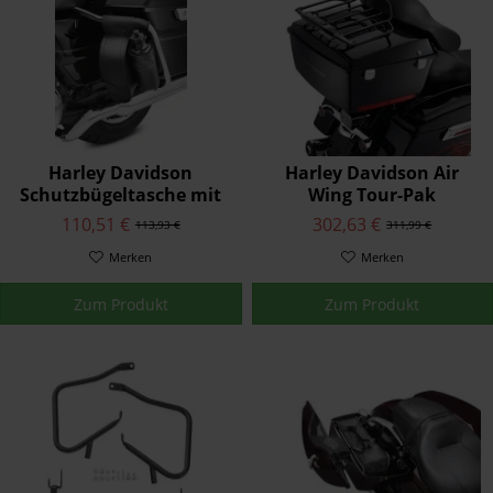
Harley Davidson
Harley Davidson Air
Schutzbügeltasche mit
Wing Tour-Pak
Wasserflaschenhalter
Gepäckträger 53000063
110,51 €
302,63 €
113,93 €
311,99 €
Bar & Shield Linke Seite
Merken
Merken
Zum Produkt
Zum Produkt