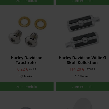
Zum Produkt
Zum Produkt
Harley Davidson
Harley Davidson Willie G
Tauchrohr-
Skull Kollektion
Ablassschrauben -
Fußrasten Chrom 50370-
6,22 €
114,28 €
6,41 €
117,81 €
Chrom 45848-03
04
Merken
Merken
Zum Produkt
Zum Produkt