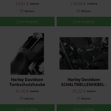
Kabelbaum für Ultra
Koffer-Passformeinsatz
23,81 €
116,04 €
24,55 €
119,63 €
Modelle 70113-08
53285-06
Merken
Merken
Zum Produkt
Zum Produkt
Harley Davidson
Harley Davidson
Tankschutzhaube
SCHALTWELLENHEBEL -
62063-01
SCHWARZGLÄNZEND
61,50 €
55,22 €
63,40 €
56,93 €
33900186
Merken
Merken
Zum Produkt
Zum Produkt