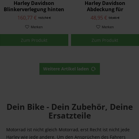
Harley Davidson
Harley Davidson
Blinkerverlegung hinten
Abdeckung für
73369-10
Schaltwippenachse mit
160,77 €
48,95 €
165,74 €
50,46 €
Einsatz 35495-06
Merken
Merken
Zum Produkt
Zum Produkt
Weitere Artikel laden
Dein Bike - Dein Zubehör, Deine
Ersatzteile
Motorrad ist nicht gleich Motorrad, erst Recht ist nicht jede
Harley wie jede andere. Um den Ansprüchen des Fahrers