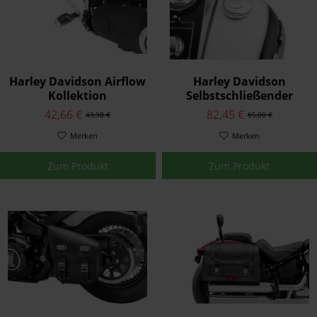
Harley Davidson Airflow
Harley Davidson
Kollektion
Selbstschließender
Schaltfußraste Chrom
Tankdeckel mit Bar &
42,66 €
82,45 €
43,98 €
85,00 €
33600075
Shield® Logo 61100129A
Merken
Merken
Zum Produkt
Zum Produkt