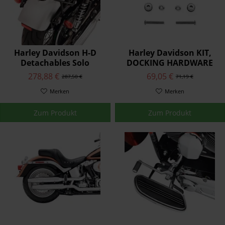
Harley Davidson H-D
Harley Davidson KIT,
Detachables Solo
DOCKING HARDWARE
Gepäckträger 53512-07A
53529-04
278,88 €
69,05 €
287,50 €
71,19 €
Merken
Merken
Zum Produkt
Zum Produkt