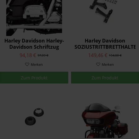
Harley Davidson Harley-
Harley Davidson
Davidson Schriftzug
SOZIUSTRITTBRETTHALTE
Soziustrittbrettabdeckungen
50500042
94,18 €
149,46 €
97,09 €
154,08 €
50782-91
Merken
Merken
Zum Produkt
Zum Produkt