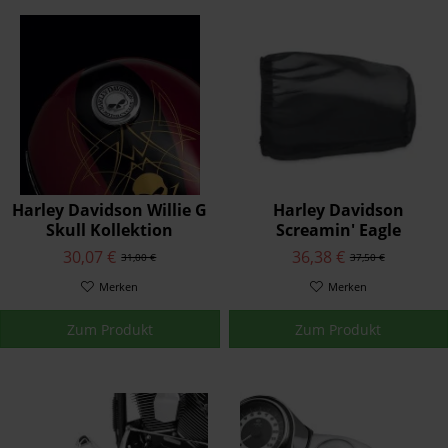
Harley Davidson Willie G
Harley Davidson
Skull Kollektion
Screamin' Eagle
Tankdeckel Medaillon
Luftfilter-Regenschutz
30,07 €
36,38 €
31,00 €
37,50 €
Chrom 99670-04
29493-05A
Merken
Merken
Zum Produkt
Zum Produkt