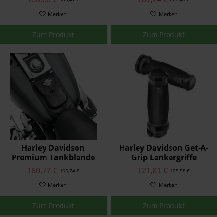
Merken
Merken
Zum Produkt
Zum Produkt
Harley Davidson
Harley Davidson Get-A-
Premium Tankblende
Grip Lenkergriffe
mit Tasche 91135-09
56100036
160,77 €
121,81 €
165,74 €
125,58 €
Merken
Merken
Zum Produkt
Zum Produkt