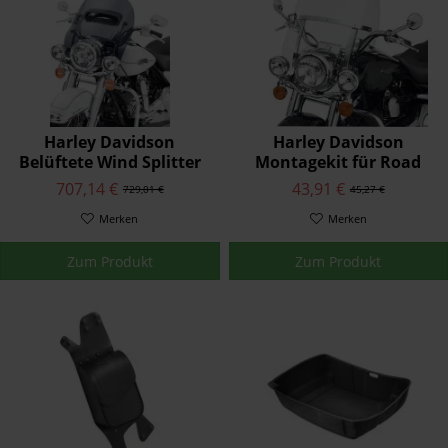
Harley Davidson
Harley Davidson
Belüftete Wind Splitter
Montagekit für Road
Windschutzscheibe
King Windschutzscheibe
707,14 €
43,91 €
729,01 €
45,27 €
57400176
58221-04
Merken
Merken
Zum Produkt
Zum Produkt