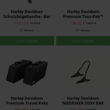
Harley Davidson
Harley Davidson
Schutzbügeltasche - Bar
Premium Tour-Pak™
& Shield Logo 93300062
Koffer-Passformeinsatz
110,51 €
124,32 €
113,93 €
128,17 €
53000323
Merken
Merken
Zum Produkt
Zum Produkt
Harley Davidson
Harley Davidson
Premium Travel-Paks
NIEDRIGER SISSY BAR
93300070
BÜGEL 52300403
180,88 €
202,24 €
186,47 €
208,49 €