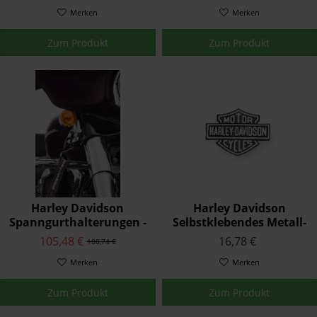
61400325
VORN -
Merken
SCHWARZGLÄNZEND
Merken
67800707
Zum Produkt
Zum Produkt
Harley Davidson
Harley Davidson
Spanngurthalterungen -
Selbstklebendes Metall-
Chrom 93500011
Logo 99352-82Z
105,48 €
16,78 €
108,74 €
Merken
Merken
Zum Produkt
Zum Produkt