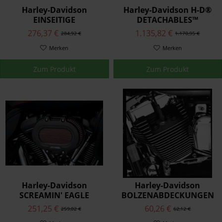
Harley-Davidson
Harley-Davidson H-D®
EINSEITIGE
DETACHABLES™
SCHWINGENTASCHE -
SATTELTASCHEN
276,37 €
1.135,82 €
284,92 €
1.170,95 €
SCHWARZES LEDER
90201561A
90201567
Merken
Merken
Zum Produkt
Zum Produkt
Harley-Davidson
Harley-Davidson
SCREAMIN' EAGLE
BOLZENABDECKUNGEN
VENTILATOR
FÜR ZYLINDERKOPF -
251,25 €
60,26 €
259,02 €
62,12 €
LUFTFILTERABDECKUNG
SCHWARZGLÄNZEND