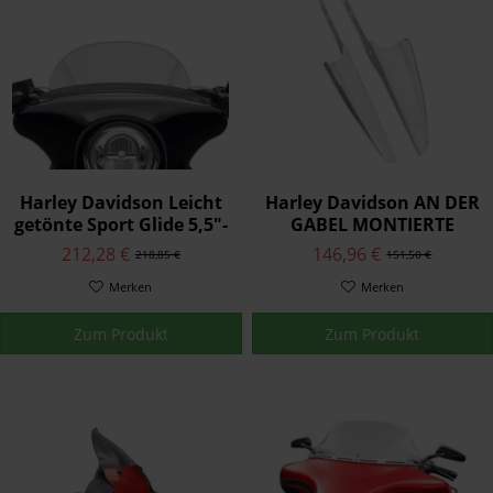
Harley Davidson Leicht
Harley Davidson AN DER
getönte Sport Glide 5,5"-
GABEL MONTIERTE
Windschutzscheibe -
WINDABWEISER -
212,28 €
146,96 €
218,85 €
151,50 €
5,5" leicht getönt
CHROM 57400146A
57400360
Merken
Merken
Zum Produkt
Zum Produkt