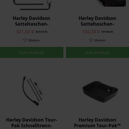
Harley Davidson
Harley Davidson
Satteltaschen-
Satteltaschen-
Schutzbügel und Träger-
Kühltasche 90200991
321,60 €
104,24 €
331,55 €
107,46 €
Kit hinten 90200788
Merken
Merken
Zum Produkt
Zum Produkt
Harley Davidson Tour-
Harley Davidson
Pak Schnelltrenn-
Premium Tour-Pak™