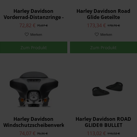
Harley Davidson
Harley Davidson Road
Vorderrad-Distanzringe -
Glide Geteilte
Schwarzglänzend
Windschutzscheibenverkl
72,82 €
173,34 €
75,07 €
178,70 €
42400016
57400320
Merken
Merken
Zum Produkt
Zum Produkt
Harley Davidson
Harley Davidson ROAD
Windschutzscheibenverkleidung
GLIDE® BULLET
- Schwarzglänzend
BLINKERHALTERUNGEN
74,07 €
113,02 €
76,36 €
116,52 €