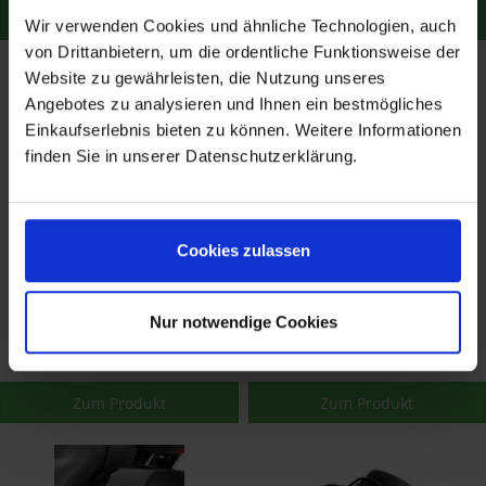
Zum Produkt
Zum Produkt
Wir verwenden Cookies und ähnliche Technologien, auch
von Drittanbietern, um die ordentliche Funktionsweise der
Website zu gewährleisten, die Nutzung unseres
- 20,15 €
Angebotes zu analysieren und Ihnen ein bestmögliches
Einkaufserlebnis bieten zu können. Weitere Informationen
finden Sie in unserer Datenschutzerklärung.
Cookies zulassen
Harley Davidson LOW
Harley Davidson H-D®
PROFILE SOZIUSSITZ -
Detachables™ SISSY BAR
BLACK DIAMOND
BÜGEL 54248-09A
Nur notwendige Cookies
368,10 €
257,00 €
379,48 €
277,15 €
52400140
Merken
Merken
Zum Produkt
Zum Produkt