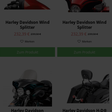
Harley Davidson Wind
Harley Davidson Wind
Splitter
Splitter
Windschutzscheibe -
Windschutzscheibe -
232,39 €
232,39 €
239,58 €
239,58 €
Batwing Verkleidung
Batwing Verkleidung
57400205
Merken
57400092
Merken
Zum Produkt
Zum Produkt
Harley Davidson
Harley Davidson H-D®