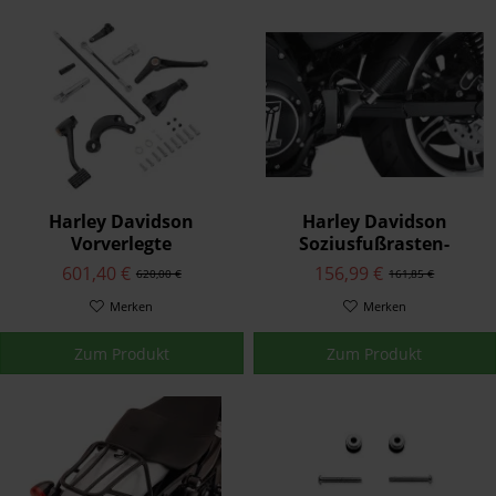
Harley Davidson
Harley Davidson
Vorverlegte
Soziusfußrasten-
Fußrastenanlage
Montagekit - schwarz
601,40 €
156,99 €
620,00 €
161,85 €
Standard 50700021
50500270
Merken
Merken
Zum Produkt
Zum Produkt