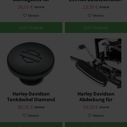
abnehmbaren Sitz
Kit 71718-02
36,01 €
23,99 €
37,12 €
31,02 €
10500093
Merken
Merken
Zum Produkt
Zum Produkt
Harley-Davidson
Harley Davidson
Tankdeckel Diamond
Abdeckung für
Black Rechte Seite
Schaltwippenachse
80,35 €
34,50 €
82,84 €
35,57 €
61100126A
35471-05
Merken
Merken