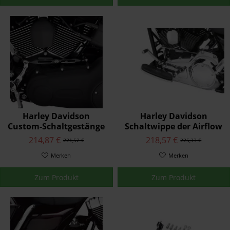
Harley Davidson
Harley Davidson
Custom-Schaltgestänge
Schaltwippe der Airflow
34018-08
Kollektion 33600076
214,87 €
218,57 €
221,52 €
225,33 €
Merken
Merken
Zum Produkt
Zum Produkt