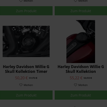
SCHWARZGLÄNZEND
Merken
43896-99
Merken
61300994
Zum Produkt
Zum Produkt
Harley Davidson Willie G
Harley Davidson Willie G
Skull Kollektion Timer
Skull Kollektion
Deckel Schwarz
Tankkonsolenklappe
50,20 €
55,22 €
51,75 €
56,93 €
25600085
Schwarz 61300794
Merken
Merken
Zum Produkt
Zum Produkt