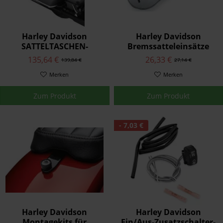
Harley Davidson
Harley Davidson
SATTELTASCHEN-
Bremssatteleinsätze
DECKELSCHONER
44476-99
135,64 €
26,33 €
139,84 €
27,14 €
90200992
Merken
Merken
Zum Produkt
Zum Produkt
- 7,03 €
Harley Davidson
Harley Davidson
Montagekits für
Ein/Aus-Zusatzschalter-