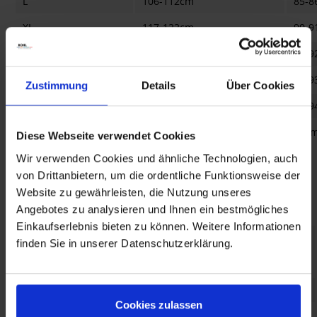
L
106-112cm
85-8
XL
117-122cm
90-9
2XL
127-132cm
91-9
3XL
137-142cm
92-9
Zustimmung
Details
Über Cookies
4XL
147-152cm
93-9
5XL
158-163cm
94c
Diese Webseite verwendet Cookies
Wir verwenden Cookies und ähnliche Technologien, auch
von Drittanbietern, um die ordentliche Funktionsweise der
Website zu gewährleisten, die Nutzung unseres
Frauen Größen
Angebotes zu analysieren und Ihnen ein bestmögliches
Einkaufserlebnis bieten zu können. Weitere Informationen
Größe
Brust
Armlänge
finden Sie in unserer Datenschutzerklärung.
2XS
81,28cm
75,57cm
XS
83,82cm
76,20cm
Cookies zulassen
S
86,36-88,90cm
76,83-77,15cm