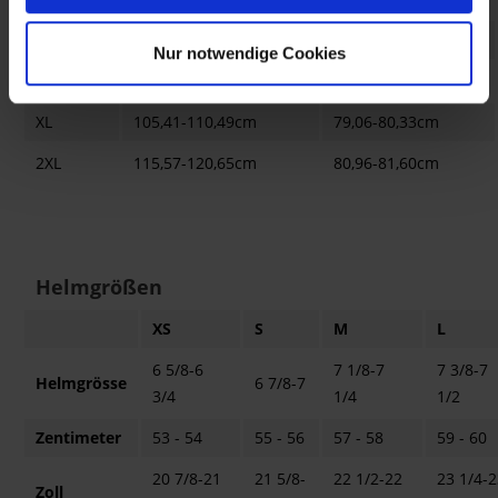
M
91,44-93,98cm
77,47-78,11cm
Nur notwendige Cookies
L
97,79-101,60cm
78,74-79,06cm
XL
105,41-110,49cm
79,06-80,33cm
2XL
115,57-120,65cm
80,96-81,60cm
Helmgrößen
XS
S
M
L
6 5/8-6
7 1/8-7
7 3/8-7
Helmgrösse
6 7/8-7
3/4
1/4
1/2
Zentimeter
53 - 54
55 - 56
57 - 58
59 - 60
20 7/8-21
21 5/8-
22 1/2-22
23 1/4-
Zoll