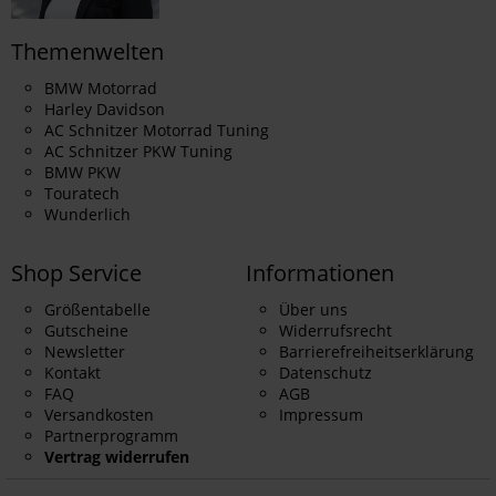
Themenwelten
Kappen und Mützen
BMW Motorrad
Harley Davidson
Fitted
Stretch-
AC Schnitzer Motorrad Tuning
Lederkappen
AC Schnitzer PKW Tuning
Baseball
Fit
Frauen
Größe
& Mützen in
BMW PKW
Kappen
Kappen
Kappen
Touratech
cm
in cm
in cm
Wunderlich
XS
53 - 54 cm
56 cm
-
-
Shop Service
Informationen
57 - 58
53 - 54
S
55 - 56 cm
57 cm
Größentabelle
Über uns
cm
cm
Gutscheine
Widerrufsrecht
Newsletter
Barrierefreiheitserklärung
59 - 60
55 - 56
M
57 - 58 cm
58 cm
Kontakt
Datenschutz
cm
cm
FAQ
AGB
Versandkosten
Impressum
57 - 58
Partnerprogramm
L
59 - 60 cm
59 cm
-
cm
Vertrag widerrufen
XL
61 - 62 cm
60 cm
-
-