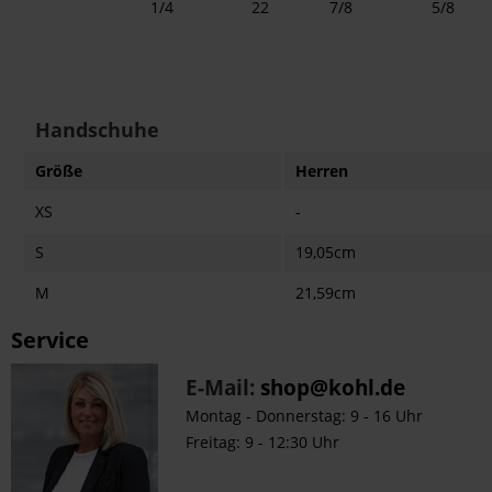
1/4
22
7/8
5/8
Handschuhe
Größe
Herren
XS
-
S
19,05cm
M
21,59cm
L
24,13cm
Service
XL
26,67cm
E-Mail:
shop@kohl.de
2XL
29,21cm
Montag - Donnerstag: 9 - 16 Uhr
Freitag: 9 - 12:30 Uhr
3XL
31,75cm