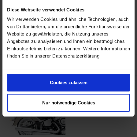
HARLEY-DAVIDSON MOTOR COMPANY - EUROPE
Laan van Vredenoord 33, Rijswijk, NL, 2289 DA
Diese Webseite verwendet Cookies
eu_ecom@harley-davidson.com, 0080011112223
Verantwortliche Person für die EU
Wir verwenden Cookies und ähnliche Technologien, auch
KOHL automobile GmbH eCom
HARLEY-DAVIDSON MOTOR COMPANY - EUROPE
von Drittanbietern, um die ordentliche Funktionsweise der
Laan van Vredenoord 33, Rijswijk, NL, 2289 DA
eu_ecom@harley-davidson.com, 0080011112223
Website zu gewährleisten, die Nutzung unseres
Angebotes zu analysieren und Ihnen ein bestmögliches
Größentabelle
Einkaufserlebnis bieten zu können. Weitere Informationen
finden Sie in unserer Datenschutzerklärung.
Eigenschaften
Eigenschaften aufklappen
Kunden kauften auch
Cookies zulassen
Nur notwendige Cookies
- 72,50 €