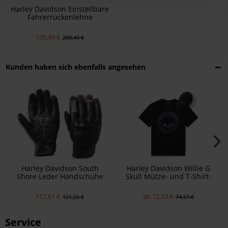
Harley Davidson Einstellbare
Fahrerrückenlehne
52300409
135,99 €
208,49 €
Kunden haben sich ebenfalls angesehen
Harley Davidson South
Harley Davidson Willie G
Shore Leder Handschuhe
Skull Mütze- und T-Shirt-
für Herren
Geschenkset für Herren
117,61 €
ab 72,33 €
121,25 €
74,57 €
Service