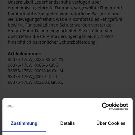
Unsere Skull Lederhandschuhe verfügen über
ergonomisch geformte Daumen, vorgewölbte Finger und
Komfortnähte. Sie bieten eine natürliche Passform und
viel Bewegungsfreiheit, was ein komfortables Fahrgefühl
bewirkt. Für zusätzlichen Schutz wurden verstärkte
Amara-Handflächen eingearbeitet. Sie erfüllen oder
übertreffen die CE-Anforderungen gemäß EN 13594
hinsichtlich persönlicher Schutzbekleidung.
Artikelnummer:
98375-17EW_002S-XS Gr. XS
98375-17EW_000S-S Gr. S
98375-17EW_000M-M Gr. M
98375-17EW_000L-L Gr. L
98375-17EW_002L-XL Gr. XL
Zustimmung
Details
Über Cookies
Herstellerinformationen